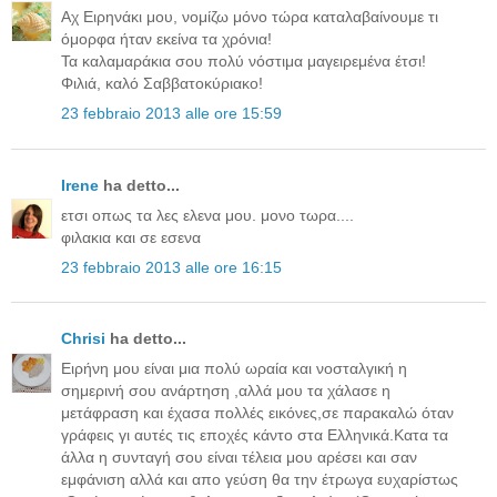
Aχ Ειρηνάκι μου, νομίζω μόνο τώρα καταλαβαίνουμε τι
όμορφα ήταν εκείνα τα χρόνια!
Τα καλαμαράκια σου πολύ νόστιμα μαγειρεμένα έτσι!
Φιλιά, καλό Σαββατοκύριακο!
23 febbraio 2013 alle ore 15:59
Irene
ha detto...
ετσι οπως τα λες ελενα μου. μονο τωρα....
φιλακια και σε εσενα
23 febbraio 2013 alle ore 16:15
Chrisi
ha detto...
Ειρήνη μου είναι μια πολύ ωραία και νοσταλγική η
σημερινή σου ανάρτηση ,αλλά μου τα χάλασε η
μετάφραση και έχασα πολλές εικόνες,σε παρακαλώ όταν
γράφεις γι αυτές τις εποχές κάντο στα Ελληνικά.Κατα τα
άλλα η συνταγή σου είναι τέλεια μου αρέσει και σαν
εμφάνιση αλλά και απο γεύση θα την έτρωγα ευχαρίστως