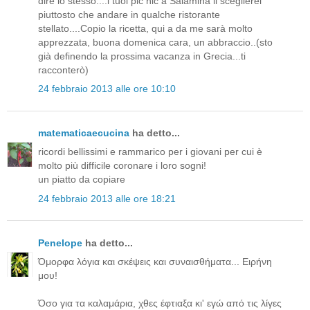
dire lo stesso....i tuoi pic nic a Salamina li sceglierei
piuttosto che andare in qualche ristorante
stellato....Copio la ricetta, qui a da me sarà molto
apprezzata, buona domenica cara, un abbraccio..(sto
già definendo la prossima vacanza in Grecia...ti
racconterò)
24 febbraio 2013 alle ore 10:10
matematicaecucina
ha detto...
ricordi bellissimi e rammarico per i giovani per cui è
molto più difficile coronare i loro sogni!
un piatto da copiare
24 febbraio 2013 alle ore 18:21
Penelope
ha detto...
Όμορφα λόγια και σκέψεις και συναισθήματα... Ειρήνη
μου!
Όσο για τα καλαμάρια, χθες έφτιαξα κι' εγώ από τις λίγες