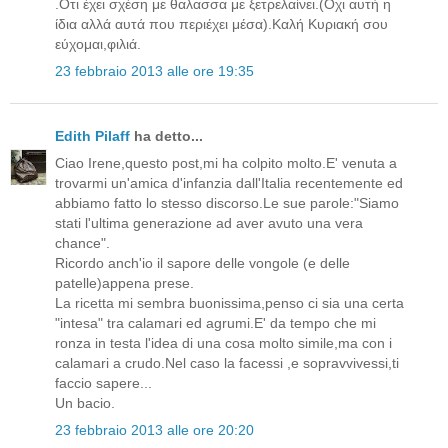
.Οτι έχει σχέση με θαλασσα με ξετρελαίνει.(Οχι αυτή η
ίδια αλλά αυτά που περιέχει μέσα).Καλή Κυριακή σου
εύχομαι,φιλιά.
23 febbraio 2013 alle ore 19:35
Edith Pilaff
ha detto...
Ciao Irene,questo post,mi ha colpito molto.E' venuta a
trovarmi un'amica d'infanzia dall'Italia recentemente ed
abbiamo fatto lo stesso discorso.Le sue parole:"Siamo
stati l'ultima generazione ad aver avuto una vera
chance".
Ricordo anch'io il sapore delle vongole (e delle
patelle)appena prese.
La ricetta mi sembra buonissima,penso ci sia una certa
"intesa" tra calamari ed agrumi.E' da tempo che mi
ronza in testa l'idea di una cosa molto simile,ma con i
calamari a crudo.Nel caso la facessi ,e sopravvivessi,ti
faccio sapere...
Un bacio.
23 febbraio 2013 alle ore 20:20