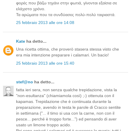
φορές που βάζω τηγάνι στην φωτιά, γίνονται εξαίσια σε
ελάχιστο χρόνο.
Τα αρώματα που τα συνδύασες πολύ-πολύ ταιριαστά.
25 febbraio 2013 alle ore 14:08
Kate
ha detto...
Una ricetta ottima, che proverò stasera stessa visto che
era mia intenzione preparare i calamari. Un bacio!
25 febbraio 2013 alle ore 15:40
stef@no
ha detto...
fatta ieri sera, non senza qualche trepidazione, vista la
"non-esultanza" (chiamiamola così) ;-) ottenuta con il
kapamas. Trepidazione che è continuata durante la
preparazione, avendo in testa le parole di Cracco sentite
in settimana ("... il timo si usa con la carne, non con il
pesce... perché è troppo forte...") ed pensando di aver
usato un limone troppo acido.
Poi sono arrivati i calamari ed è successa la magia: tutti i