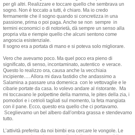
per gli altri. Realizzare e toccare quello che sembrava un
sogno. Non è toccato a tutti, è chiaro. Ma io credo
fermamente che il sogno quando si concretizza in una
passione, prima o poi paga. Anche se non sempre in
termini economici o di notorietà, dà sempre un senso alla
propria vita e riempie quello che alcuni sentono come
angoscia esistenziale.
Il sogno era a portata di mano e si poteva solo migliorare.
Vero che avevamo poco. Ma quel poco era pieno di
significato, di senso, incontaminato, autentico e verace.
Questo lo realizzo ora, causa anche la vecchiaia
incipiente…. Allora mi dava fastidio che andassimo a
Salamina a passare una domenica con le vettovaglie e le
cibarie portate da casa. Io volevo andare al ristorante. Ma
mi toccavano le polpettine della mamma, le pites della zia, i
pomodori e i cetrioli tagliati sul momento, la feta mangiata
con il pane. Ecco, questo era quello che ci portavamo.
Sceglievamo un bel albero dall'ombra grassa e stendevamo
tutto.
L’attività preferita da noi bimbi era cercare le vongole. Le