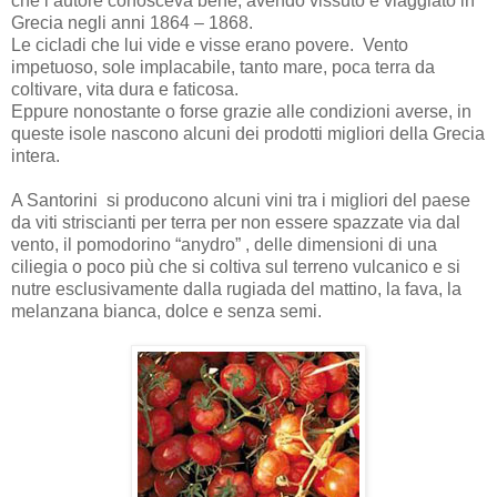
che l’autore conosceva bene, avendo vissuto e viaggiato in
Grecia negli anni 1864 – 1868.
Le cicladi che lui vide e visse erano povere. Vento
impetuoso, sole implacabile, tanto mare, poca terra da
coltivare, vita dura e faticosa.
Eppure nonostante o forse grazie alle condizioni averse, in
queste isole nascono alcuni dei prodotti migliori della Grecia
intera.
A Santorini si producono alcuni vini tra i migliori del paese
da viti striscianti per terra per non essere spazzate via dal
vento, il pomodorino “anydro” , delle dimensioni di una
ciliegia o poco più che si coltiva sul terreno vulcanico e si
nutre esclusivamente dalla rugiada del mattino, la fava, la
melanzana bianca, dolce e senza semi.