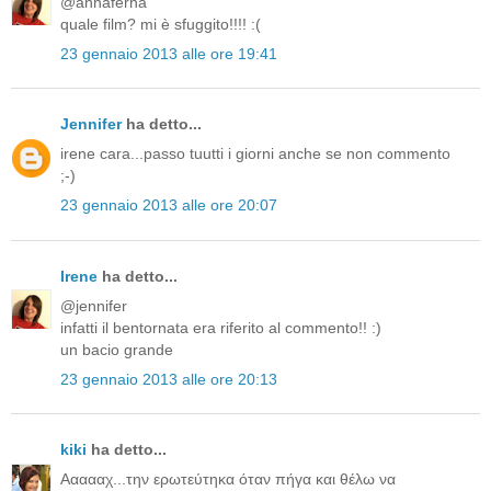
@annaferna
quale film? mi è sfuggito!!!! :(
23 gennaio 2013 alle ore 19:41
Jennifer
ha detto...
irene cara...passo tuutti i giorni anche se non commento
;-)
23 gennaio 2013 alle ore 20:07
Irene
ha detto...
@jennifer
infatti il bentornata era riferito al commento!! :)
un bacio grande
23 gennaio 2013 alle ore 20:13
kiki
ha detto...
Αααααχ...την ερωτεύτηκα όταν πήγα και θέλω να