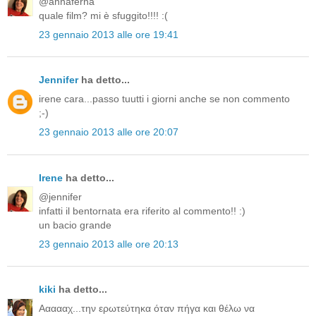
@annaferna
quale film? mi è sfuggito!!!! :(
23 gennaio 2013 alle ore 19:41
Jennifer
ha detto...
irene cara...passo tuutti i giorni anche se non commento
;-)
23 gennaio 2013 alle ore 20:07
Irene
ha detto...
@jennifer
infatti il bentornata era riferito al commento!! :)
un bacio grande
23 gennaio 2013 alle ore 20:13
kiki
ha detto...
Αααααχ...την ερωτεύτηκα όταν πήγα και θέλω να