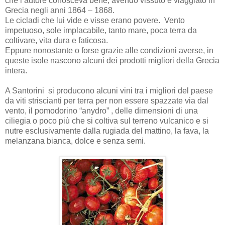
che l’autore conosceva bene, avendo vissuto e viaggiato in
Grecia negli anni 1864 – 1868.
Le cicladi che lui vide e visse erano povere. Vento
impetuoso, sole implacabile, tanto mare, poca terra da
coltivare, vita dura e faticosa.
Eppure nonostante o forse grazie alle condizioni averse, in
queste isole nascono alcuni dei prodotti migliori della Grecia
intera.
A Santorini si producono alcuni vini tra i migliori del paese
da viti striscianti per terra per non essere spazzate via dal
vento, il pomodorino “anydro” , delle dimensioni di una
ciliegia o poco più che si coltiva sul terreno vulcanico e si
nutre esclusivamente dalla rugiada del mattino, la fava, la
melanzana bianca, dolce e senza semi.