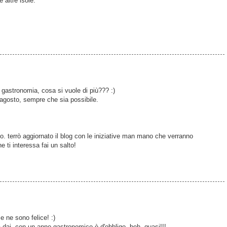
e altre isole.
 gastronomia, cosa si vuole di più??? :)
 agosto, sempre che sia possibile.
o. terrò aggiornato il blog con le iniziative man mano che verranno
e ti interessa fai un salto!
e ne sono felice! :)
a dai, con un anno gastronomico è d'obbligo, beh, quasi!!!