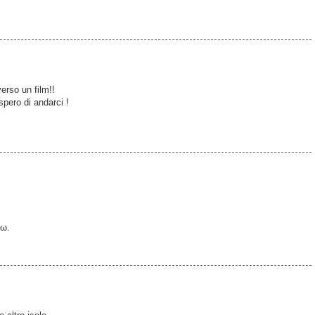
erso un film!!
spero di andarci !
τω.