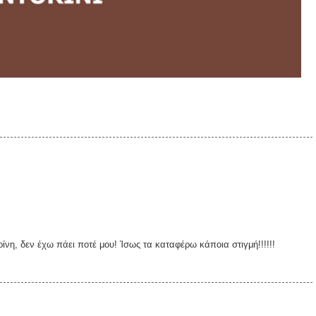
νη, δεν έχω πάει ποτέ μου! Ίσως τα καταφέρω κάποια στιγμή!!!!!!