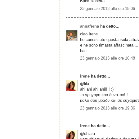
Baci! Roberta
23 gennaio 2013 alle ore 15:06
annaferna
ha detto...
ciao Irene
ho conosciuto questa isola attrav
e ne sono rimasta affascinata....
baci
23 gennaio 2013 alle ore 16:48
Irene
ha detto...
@lila
ahi ahi ahi ahi!!!! :)
το γρηγοροτερο δυνατον!!!
καλο σου βραδυ και σε ευχαρισ
23 gennaio 2013 alle ore 19:36
Irene
ha detto...
@chiara