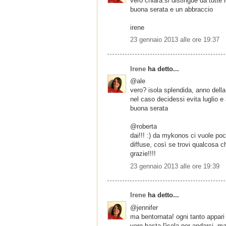
vero chiara.si distingue da tutte l
buona serata e un abbraccio
irene
23 gennaio 2013 alle ore 19:37
Irene
ha detto...
@ale
vero? isola splendida, anno della
nel caso decidessi evita luglio e
buona serata
@roberta
dai!!! :) da mykonos ci vuole poc
diffuse, così se trovi qualcosa ch
grazie!!!!
23 gennaio 2013 alle ore 19:39
Irene
ha detto...
@jennifer
ma bentornata! ogni tanto appari 
vero basta l'isola per andarci, m