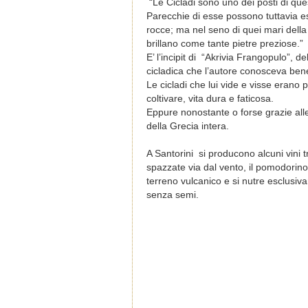
“Le Cicladi sono uno dei posti di que
Parecchie di esse possono tuttavia es
rocce; ma nel seno di quei mari dell
brillano come tante pietre preziose.”
E’ l’incipit di “Akrivia Frangopulo”,
cicladica che l’autore conosceva ben
Le cicladi che lui vide e visse erano
coltivare, vita dura e faticosa.
Eppure nonostante o forse grazie alle 
della Grecia intera.
A Santorini si producono alcuni vini tr
spazzate via dal vento, il pomodorino 
terreno vulcanico e si nutre esclusiv
senza semi.