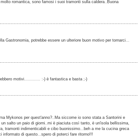
 molto romantica, sono famosi i suoi tramonti sulla caldera..Buona
lla Gastronomia, potrebbe essere un ulteriore buon motivo per tornarci...
bero motivi............. :-) è fantastica e basta ;-)
ma Mykonos per quest'anno?..Ma siccome io sono stata a Santorini e
un salto un paio di giorni..mi è piaciuta così tanto, è un'isola bellissima,
a, tramonti indimenticabili e cibo buonissimo...beh a me la cucina greca
 informato di questo...spero di poterci fare ritorno!!!