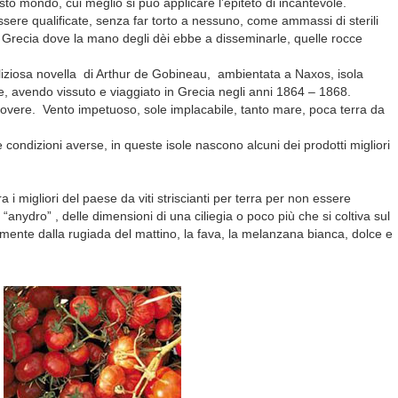
sto mondo, cui meglio si può applicare l’epiteto di incantevole.
sere qualificate, senza far torto a nessuno, come ammassi di sterili
a Grecia dove la mano degli dèi ebbe a disseminarle, quelle rocce
 deliziosa novella di Arthur de Gobineau, ambientata a Naxos, isola
e, avendo vissuto e viaggiato in Grecia negli anni 1864 – 1868.
 povere. Vento impetuoso, sole implacabile, tanto mare, poca terra da
condizioni averse, in queste isole nascono alcuni dei prodotti migliori
a i migliori del paese da viti striscianti per terra per non essere
“anydro” , delle dimensioni di una ciliegia o poco più che si coltiva sul
amente dalla rugiada del mattino, la fava, la melanzana bianca, dolce e