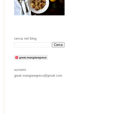
cerca nel blog
great.mangiaregreco
scrivimi
great.mangiaregreco@gmail.com