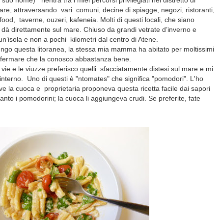
il suo nome)
rientra tra i miei percorsi privilegiati nel distretto di
mare, attraversando
vari
comuni, decine di spiagge, negozi, ristoranti,
 food,
taverne, ouzeri, kafeneia. Molti di questi locali, che siano
 dà direttamente sul mare. Chiuso da grandi vetrate d’inverno e
un’isola e non a pochi kilometri dal centro di Atene.
ungo questa litoranea, la stessa mia mamma ha abitato per moltissimi
affermare che la conosco abbastanza bene.
e vie e le viuzze preferisco quelli
sfacciatamente distesi sul mare e
mi
'interno. Uno di questi è "ntomates" che significa "pomodori". L'ho
ove la cuoca e proprietaria proponeva questa ricetta facile dai sapori
ltanto i pomodorini; la cuoca li aggiungeva crudi. Se preferite, fate