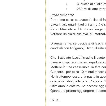
3 cucchiai di olio e
250 ml di latte inte
Procedimento:
Per prima cosa, se avete deciso di fa
Lavarli, asciugarli, tagliarli a metà e 
forno. Mescolare il timo con l’origano,
Versare un filo di olio evo e inforna
Diversamente, se decidete di lasciarli 
conditeli con l'origano, il timo, il sal
Che li abbiate lasciati crudi o li avet
Lavare lo spinacino e asciugarlo ac
Mettere in una casseruola la feta con 
Cuocere per circa 10 minuti mescola
Nel frattempo lessare la pasta in acq
cioè la sapidità della feta. . Scolare
ultimiamo la cottura. Se occorre agg
Quando è pronta aggiungere i pomodo
Per 4.