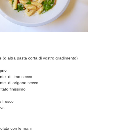
e (o altra pasta corta di vostro gradimento)
gino
nte di timo secco
nte di origano secco
ritato finissimo
 fresco
evo
ciolata con le mani