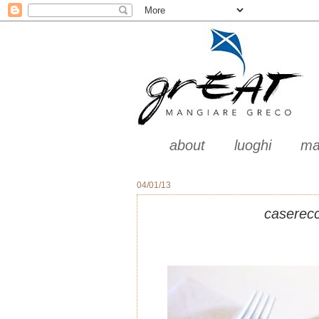
about
luoghi
ma
04/01/13
caserecc