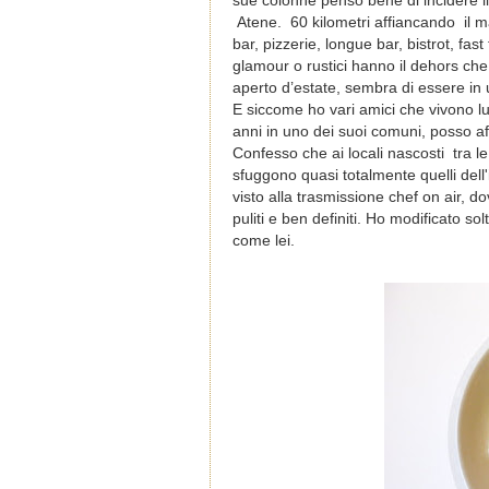
sue colonne pensò bene di incidere 
Atene.
60 kilometri affiancando
il 
bar, pizzerie, longue bar, bistrot,
fast
glamour o rustici hanno il dehors che
aperto d’estate, sembra di essere in 
E siccome ho vari amici che vivono l
anni in uno dei suoi comuni, posso 
Confesso che ai locali nascosti
tra l
sfuggono quasi totalmente quelli dell
visto alla trasmissione chef on air, d
puliti e ben definiti. Ho modificato so
come lei.