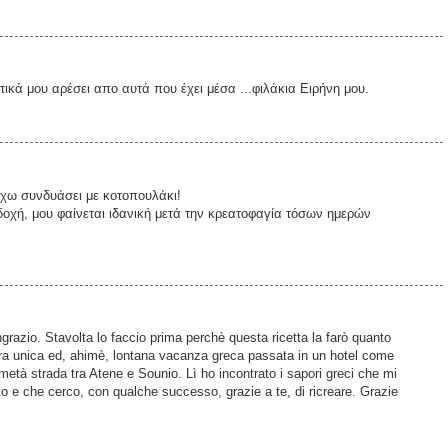
τικά μου αρέσει απο αυτά που έχει μέσα ...φιλάκια Ειρήνη μου.
έχω συνδυάσει με κοτοπουλάκι!
κδοχή, μου φαίνεται ιδανική μετά την κρεατοφαγία τόσων ημερών
ngrazio. Stavolta lo faccio prima perchè questa ricetta la farò quanto
tra unica ed, ahimè, lontana vacanza greca passata in un hotel come
a metà strada tra Atene e Sounio. Lì ho incontrato i sapori greci che mi
o e che cerco, con qualche successo, grazie a te, di ricreare. Grazie