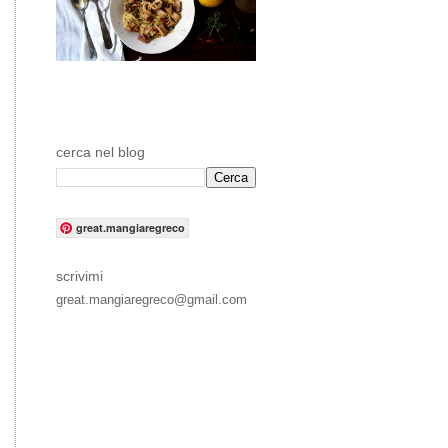
cerca nel blog
great.mangiaregreco
scrivimi
great.mangiaregreco@gmail.com