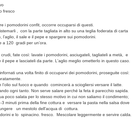
vo
ro fresco
re i pomodorini confit, occorre occuparsi di questi.
sistemarli , con la parte tagliata in alto su una teglia foderata di carta
 l’aglio, il sale e il pepe e spargere sui pomodorini.
re a 120 gradi per un’ora.
crudi, fate così: lavate i pomodorini, asciugateli, tagliateli a metà, e
e e il pepe e lasciateli da parte. L'aglio meglio ometterlo in questo caso.
e infornati una volta finito di occuparvi dei pomodorini, proseguite così:
curatamente.
l’olio sul fuoco e quando comincerà a sciogliersi versare il latte.
ndo ogni tanto. Non serve salare perché la feta è parecchio sapida.
ua poco salata per lo stesso motivo in cui non saliamo il condimento;
 2-3 minuti prima della fine cottura e versare la pasta nella salsa dove
iungere un mestolo dell'acqua di cottura.
rini e lo spinacino. fresco. Mescolare leggermente e servire calda.