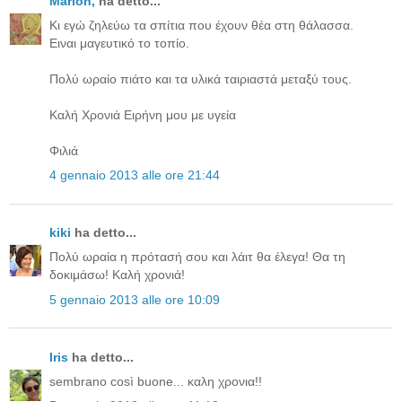
Μarion,
ha detto...
Κι εγώ ζηλεύω τα σπίτια που έχουν θέα στη θάλασσα.
Ειναι μαγευτικό το τοπίο.
Πολύ ωραίο πιάτο και τα υλικά ταιριαστά μεταξύ τους.
Καλή Χρονιά Ειρήνη μου με υγεία
Φιλιά
4 gennaio 2013 alle ore 21:44
kiki
ha detto...
Πολύ ωραία η πρότασή σου και λάιτ θα έλεγα! Θα τη
δοκιμάσω! Καλή χρονιά!
5 gennaio 2013 alle ore 10:09
Iris
ha detto...
sembrano così buone... καλη χρονια!!