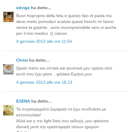
edvige
ha detto...
Buon hoproprio della feta e questo tipo di pasta ma
deve metto pomodori scatola questi freschi mi fanno
venire la gastrite...sono incomprensibile vero si anche
per il mio medico :(( ciaooo
4 gennaio 2013 alle ore 11:54
Chrisi
ha detto...
Ωραίο πιάτο και οπτικά και γευστικά μου αρέσει απο
αυτά που έχει μέσα ...φιλάκια Ειρήνη μου.
4 gennaio 2013 alle ore 16:13
ΕΛΕΝΑ
ha detto...
Τα συγκεκριμμένα ζυμαρικά τα έχω συνδυάσει με
κοτοπουλάκι!
Αλλά και η πιο light δική σου εκδοχή, μου φαίνεται
ιδανική μετά την κρεατοφαγία τόσων ημερών