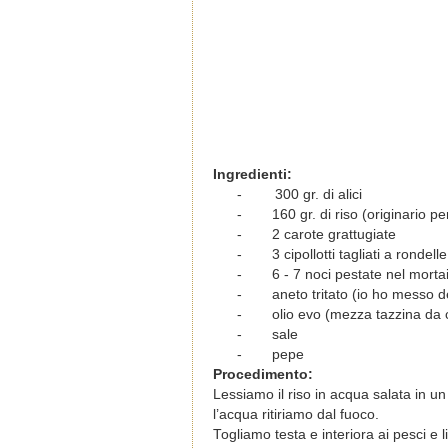
Ingredienti:
-
300 gr. di alici
-
160 gr. di riso (originario p
-
2 carote grattugiate
-
3 cipollotti tagliati a rondelle 
-
6 - 7 noci pestate nel morta
-
aneto tritato (io ho messo d
-
olio evo (mezza tazzina da 
-
sale
-
pepe
Procedimento:
Lessiamo il riso in acqua salata in un
l’acqua ritiriamo dal fuoco.
Togliamo testa e interiora ai pesci e l