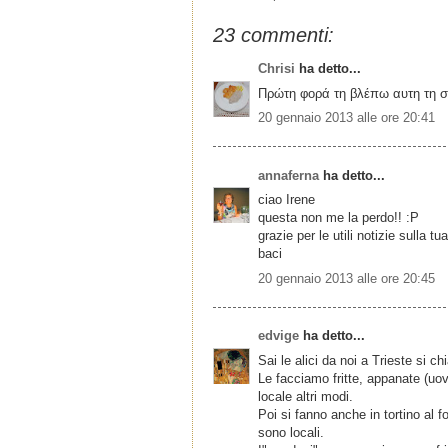
23 commenti:
Chrisi
ha detto...
Πρώτη φορά τη βλέπω αυτη τη σ
20 gennaio 2013 alle ore 20:41
annaferna
ha detto...
ciao Irene
questa non me la perdo!! :P
grazie per le utili notizie sulla t
baci
20 gennaio 2013 alle ore 20:45
edvige
ha detto...
Sai le alici da noi a Trieste si c
Le facciamo fritte, appanate (uo
locale altri modi.
Poi si fanno anche in tortino al 
sono locali.