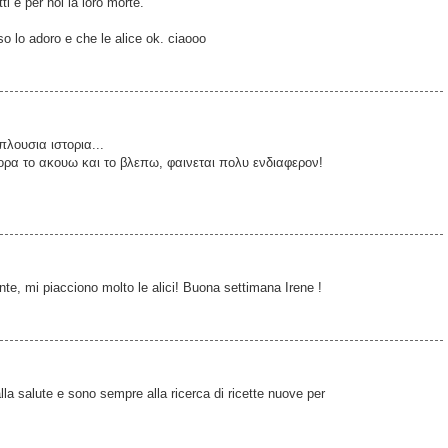
ti è per noi la loro morte.
iso lo adoro e che le alice ok. ciaooo
λουσια ιστορια...
ρα το ακουω και το βλεπω, φαινεται πολυ ενδιαφερον!
ante, mi piacciono molto le alici! Buona settimana Irene !
alla salute e sono sempre alla ricerca di ricette nuove per