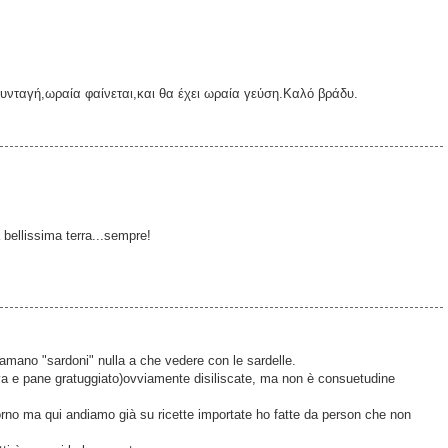
υνταγή,ωραία φαίνεται,και θα έχει ωραία γεύση.Καλό βράδυ.
ua bellissima terra...sempre!
hiamano "sardoni" nulla a che vedere con le sardelle.
va e pane gratuggiato)ovviamente disiliscate, ma non è consuetudine
forno ma qui andiamo già su ricette importate ho fatte da person che non