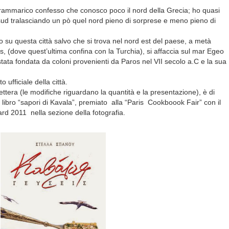
rammarico confesso che conosco poco il nord della Grecia; ho quasi
o sud tralasciando un pò quel nord pieno di sorprese e meno pieno di
o su questa città salvo che si trova nel nord est del paese, a metà
s, (dove quest’ultima confina con la Turchia), si affaccia sul mar Egeo
 stata fondata da coloni provenienti da Paros nel VII secolo a.C e la sua
ito ufficiale della città.
ettera (le modifiche riguardano la quantità e la presentazione), è di
o libro “sapori di Kavala”, premiato alla “Paris Cookboook Fair” con il
 2011 nella sezione della fotografia.