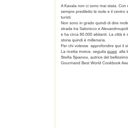
A Kavala non ci sono mai stata. Con 
sempre prediletto le isole e il centr
turisti.
Non sono in grado quindi di dire molt
strada tra Salonicco e Alexandroupoli
e ha circa 80.000 abitanti. La città è
storia quindi è millenaria.
Per chi volesse approfondire
qui
il s
La ricetta invece, seguita
quasi
alla l
Stella Spanou
, autrice del bellissim
Gourmand Best World Cookbook Award