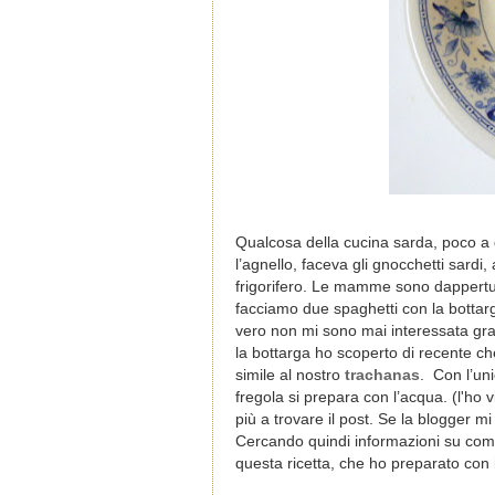
Qualcosa della cucina sarda, poco a 
l’agnello, faceva gli gnocchetti sar
frigorifero. Le mamme sono dappertut
facciamo due spaghetti con la bottarga
vero non mi sono mai interessata gran
la bottarga ho scoperto di recente c
simile al nostro
trachanas
. Con l’uni
fregola si prepara con l’acqua. (l'h
più a trovare il post. Se la blogger m
Cercando quindi informazioni su come s
questa ricetta, che ho preparato con 