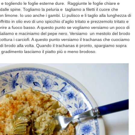
 e togliendo le foglie esterne dure. Raggiunte le foglie chiare e
dalle spine. Togliamo la peluria e tagliamo a filetti il cuore che
 limone. Io uso anche i gambi. Li pulisco e li taglio alla lunghezza di
ritto in olio evo di uno spicchio d’aglio tritato e prezzemolo tritato e
orire a fuoco basso. A questo punto se vogliamo versiamo un poco di
 Saliamo e maciniamo del pepe nero. Versiamo un mestolo del brodo
ottura i carciofi. A questo punto versiamo il trachanas che cuociamo
 di brodo alla volta. Quando il trachanas è pronto, spargiamo sopra
o gradimento lasciamo il piatto più o meno brodoso.