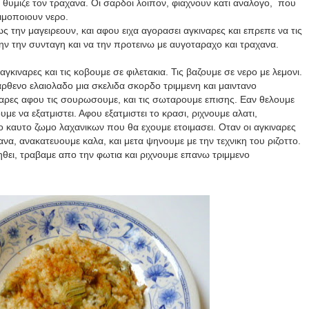
υ θυμιζε τον τραχανα. Οι σαρδοι λοιπον, φιαχνουν κατι αναλογο, που
ησιμοποιουν νερο.
την μαγειρεουν, και αφου ειχα αγορασει αγκιναρες και επρεπε να τις
ν την συνταγη και να την προτεινω με αυγοταραχο και τραχανα.
γκιναρες και τις κοβουμε σε φιλετακια. Τις βαζουμε σε νερο με λεμονι.
ρθενο ελαιολαδο μια σκελιδα σκορδο τριμμενη και μαιντανο
αρες αφου τις σουρωσουμε, και τις σωταρουμε επισης. Εαν θελουμε
με να εξατμιστει. Αφου εξατμιστει το κρασι, ριχνουμε αλατι,
ο καυτο ζωμο λαχανικων που θα εχουμε ετοιμασει. Οταν οι αγκιναρες
ανα, ανακατευουμε καλα, και μετα ψηνουμε με την τεχνικη του ριζοττο.
θει, τραβαμε απο την φωτια και ριχνουμε επανω τριμμενο