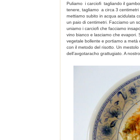
Puliamo i carciofi tagliando il gambo
tenere, tagliamo a circa 3 centimetri 
mettiamo subito in acqua acidulata con
un paio di centimetri. Facciamo un soff
uniamo i carciofi che facciamo insap
vino bianco e lasciamo che evapori.
vegetale bollente e portiamo a metà c
con il metodo del risotto. Un mestolo
dell’avgotaracho grattugiato. A nostr