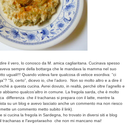
dire il vero, lo conosco da M. amica cagliaritana. Cucinava spesso
di, aveva sempre della bottarga che le mandava la mamma nel suo
to uguali!!! Quando voleva fare qualcosa di veloce esordiva: “ci
”? “Si, certo”, dicevo io, che l’adoro. Non so molto altro e a dire il
chè a questa cucina. Avrei dovuto, in realtà, perché oltre l’agnello e
he abbiamo qualcos’altro in comune. La fregola sarda, che è molto
ca differenza che il trachanas si prepara con il latte, mentre la
o vista su un blog e avevo lasciato anche un commento ma non riesco
i mette un commento metto subito il link).
i cucina la fregola in Sardegna, ho trovato in diversi siti e blog
il trachanas e
l'avgotaracho
che non mi mancano mai!