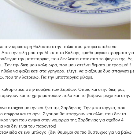
με την ωραιοτερη θαλασσα στην Ιταλια που μπορει επαξια να
. Απο την φιλη μου την Μ. απο το Καλιαρι, εμαθα μερικα πραγματα για
ραδειγμα την μποτταργκα, που δεν λειπει ποτε απο το ψυγειο της. Ας
ι.. Σαν την δικη μου καλη ωρα, που μου στελνει δεματα με τροφιμα!!!
 ηθελε να φιαξει κατι στα γρηγορα, ελεγε, να φιαξουμε δυο σπαγγετι με
, που την λατρευω. Για την μποτταργκα μιλαμε.
ει καθοριστικα στην κουζινα των Σαρδων. Οπως και στην δικη μας
παραγουν και το χρησιμοποιουν πολυ και το βαζουνε μεχρι και στην
οινα στοιχεια με την κουζινα της Σαρδηνιας. Την μποτταργκα, που
ο σαφραν και το αρνι. Σιγουρα θα υπαρχουν και αλλα, που δεν τα
ικρο νησι που ανηκει στην νομαρχια της Σαρδηνιας για σχεδον 4
ια και δεν ειναι του παροντος!
οταν ειδα σε ενα μπλογκ (δεν θυμαμαι σε πιο δυστυχως για να βαλω