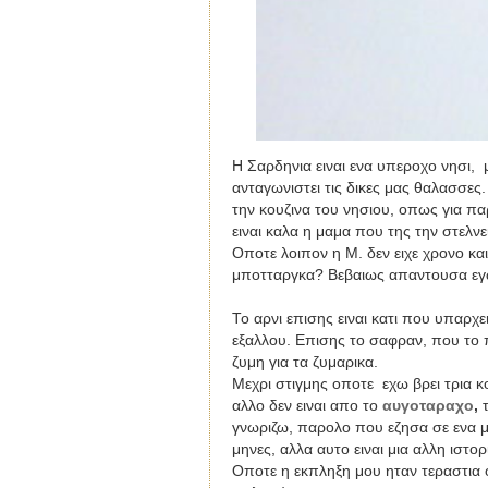
Η Σαρδηνια ειναι ενα υπεροχο νησι, 
ανταγωνιστει τις δικες μας θαλασσες
την κουζινα του νησιου, οπως για πα
ειναι καλα η μαμα που της την στελνε
Οποτε λοιπον η Μ. δεν ειχε χρονο και
μποτταργκα?
B
εβαιως απαντουσα εγω
Το αρνι επισης ειναι κατι που υπαρχ
εξαλλου. Επισης το σαφραν, που το 
ζυμη για τα ζυμαρικα.
Mεχρι στιγμης οποτε εχω βρει τρια κ
αλλο δεν ειναι απο το
αυγοταραχο
,
τ
γνωριζω, παρολο που εζησα σε ενα μ
μηνες, αλλα αυτο ειναι μια αλλη ιστορ
Οποτε η εκπληξη μου ηταν τεραστια 