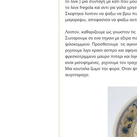
το λινκ ) μια συνταγη με κατι που μο
το λενε fregola και αντι για γαλα χρ
Σκεφτηκα λοιπον να ψαξω να βρω πως 
μαγειρεψω, αποφασισα να φιαξω αυτη
Λοιπον, καθαριζουμε ως γνωστον τις α
Σωταρουμε σε ενα τηγανι με εξτρα πα
ψιλοκομμενο. Προσθετουμε τις αγκιν
ριχνουμε λιγο κρασι ασπρο και αφηνου
φρεσκοτριμμενο μαυρο πιπερι και λιγ
ειναι μισοψημενες, ριχνουμε τον τραχ
Μια κουταλα ζωμο την φορα. Οταν ψη
αυγοταραχο.