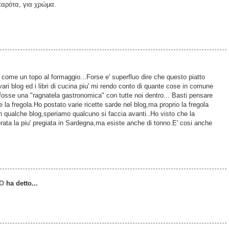
καρότα, για χρώμα.
 come un topo al formaggio...Forse e' superfluo dire che questo piatto
vari blog ed i libri di cucina piu' mi rendo conto di quante cose in comune
 fosse una "ragnatela gastronomica" con tutte noi dentro... Basti pensare
la fregola.Ho postato varie ricette sarde nel blog,ma proprio la fregola
 in qualche blog,speriamo qualcuno si faccia avanti..Ho visto che la
erata la piu' pregiata in Sardegna,ma esiste anche di tonno.E' cosi anche
RO
ha detto...