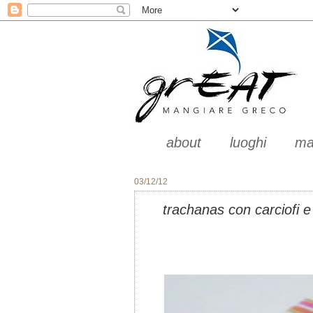
about
luoghi
ma
03/12/12
trachanas con carciofi 