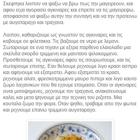
Σκεφτηκα λοιπον να ψαξω να βρω πως την μαγειρεουν, και
αφου ειχα αγορασει αγκιναρες και επρεπε να τις μαγειρεψω,
αποφασισα να φιαξω αυτην την συνταγη και να την προτεινω
με αυγοταραχο και τραχανα.
Λοιπον, καθαριζουμε ως γνωστον τις αγκιναρες και τις
κοβουμε σε φιλετακια. Τις βαζουμε σε νερο με λεμονι.
Σωταρουμε σε ενα τηγανι με εξτρα παρθενο ελαιολαδο μια
σκελιδα σκορδο τριμμενη και μαιντανο ψιλοκομμενο.
Προσθετουμε τις αγκιναρες αφου τις σουρωσουμε, και τις
σωταρουμε επισης. Εαν θελουμε ριχνουμε λιγο κρασι ασπρο
και αφηνουμε να εξατμιστει. Αφου εξατμιστει το κρασι,
ριχνουμε αλατι, φρεσκοτριμμενο μαυρο πιπερι και λιγο καυτο
ζωμο λαχανικων που θα εχουμε ετοιμασει. Οταν οι αγκιναρες
ειναι μισοψημενες, ριχνουμε τον τραχανα, ανακατευουμε
καλα, και μετα ψηνουμε με την τεχνικη του ριζοττο. Μια
κουταλα ζωμο την φορα. Οταν ψηθει, τραβαμε απο την φωτια
και ριχνουμε επανω τριμμενο αυγοταραχο.