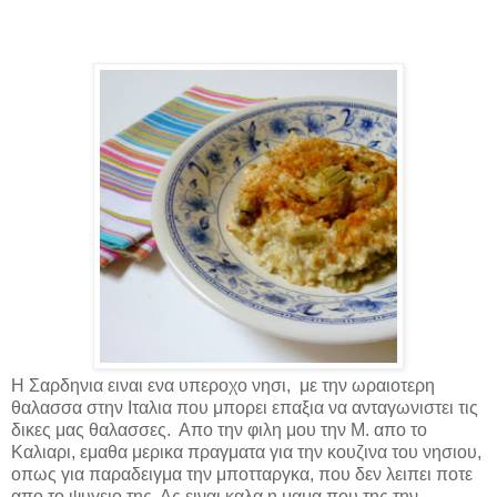
Η Σαρδηνια ειναι ενα υπεροχο νησι, με την ωραιοτερη
θαλασσα στην Ιταλια που μπορει επαξια να ανταγωνιστει τις
δικες μας θαλασσες. Απο την φιλη μου την Μ. απο το
Καλιαρι, εμαθα μερικα πραγματα για την κουζινα του νησιου,
οπως για παραδειγμα την μποτταργκα, που δεν λειπει ποτε
απο το ψυγειο της. Ας ειναι καλα η μαμα που της την