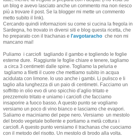
un blog e avevo lasciato anche un commento ma non riesco
più a trovare il post. Se la blogger mi mette un commento
metto subito il link).
Cercando quindi informazioni su come si cucina la fregola in
Sardegna, ho trovato in diversi siti e blog questa ricetta, che
ho preparato con il trachanas e
l'avgotaracho
che non mi
mancano mai!
Puliamo i carciofi tagliando il gambo e togliendo le foglie
esterne dure. Raggiunte le foglie chiare e tenere, tagliamo
a circa 3 centimetri dalle spine. Togliamo la peluria e
tagliamo a filetti il cuore che mettiamo subito in acqua
acidulata con limone. Io uso anche i gambi. Li pulisco e li
taglio alla lunghezza di un paio di centimetri. Facciamo un
soffritto in olio evo di uno spicchio d’aglio tritato e
prezzemolo tritato e uniamo i carciofi che facciamo
insaporire a fuoco basso. A questo punto se vogliamo
versiamo un poco di vino bianco e lasciamo che evapori.
Saliamo e maciniamo del pepe nero. Versiamo un mestolo
del brodo vegetale bollente e portiamo a metà cottura i
carciofi. A questo punto versiamo il trachanas che cuociamo
con il metodo del risotto. Un mestolo di brodo alla volta.