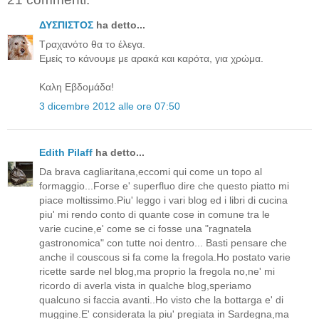
ΔΥΣΠΙΣΤΟΣ
ha detto...
Τραχανότο θα το έλεγα.
Εμείς το κάνουμε με αρακά και καρότα, για χρώμα.
Καλη Εβδομάδα!
3 dicembre 2012 alle ore 07:50
Edith Pilaff
ha detto...
Da brava cagliaritana,eccomi qui come un topo al
formaggio...Forse e' superfluo dire che questo piatto mi
piace moltissimo.Piu' leggo i vari blog ed i libri di cucina
piu' mi rendo conto di quante cose in comune tra le
varie cucine,e' come se ci fosse una "ragnatela
gastronomica" con tutte noi dentro... Basti pensare che
anche il couscous si fa come la fregola.Ho postato varie
ricette sarde nel blog,ma proprio la fregola no,ne' mi
ricordo di averla vista in qualche blog,speriamo
qualcuno si faccia avanti..Ho visto che la bottarga e' di
muggine.E' considerata la piu' pregiata in Sardegna,ma