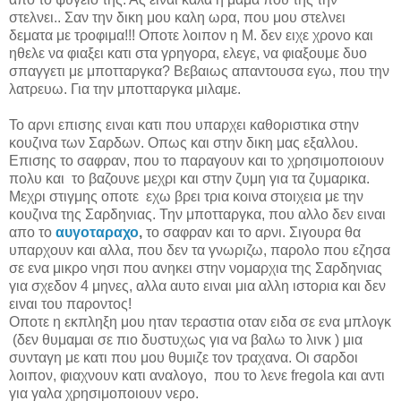
στελνει.. Σαν την δικη μου καλη ωρα, που μου στελνει
δεματα με τροφιμα!!! Οποτε λοιπον η Μ. δεν ειχε χρονο και
ηθελε να φιαξει κατι στα γρηγορα, ελεγε, να φιαξουμε δυο
σπαγγετι με μποτταργκα?
B
εβαιως απαντουσα εγω, που την
λατρευω. Για την μποτταργκα μιλαμε.
Το αρνι επισης ειναι κατι που υπαρχει καθοριστικα στην
κουζινα των Σαρδων. Οπως και στην δικη μας εξαλλου.
Επισης το σαφραν, που το παραγουν και το χρησιμοποιουν
πολυ και το βαζουνε μεχρι και στην ζυμη για τα ζυμαρικα.
Mεχρι στιγμης οποτε εχω βρει τρια κοινα στοιχεια με την
κουζινα της Σαρδηνιας. Την μποτταργκα, που αλλο δεν ειναι
απο το
αυγοταραχο
,
το σαφραν και το αρνι. Σιγουρα θα
υπαρχουν και αλλα, που δεν τα γνωριζω, παρολο που εζησα
σε ενα μικρο νησι που ανηκει στην νομαρχια της Σαρδηνιας
για σχεδον 4 μηνες, αλλα αυτο ειναι μια αλλη ιστορια και δεν
ειναι του παροντος!
Οποτε η εκπληξη μου ηταν τεραστια οταν ειδα σε ενα μπλογκ
(δεν θυμαμαι σε πιο δυστυχως για να βαλω το λινκ ) μια
συνταγη με κατι που μου θυμιζε τον τραχανα. Οι σαρδοι
λοιπον, φιαχνουν κατι αναλογο, που το λενε fregola και αντι
για γαλα χρησιμοποιουν νερο.