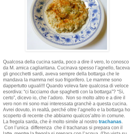
Qualcosa della cucina sarda, poco a dire il vero, lo conosco
da M. amica cagliaritana. Cucinava spesso l’agnello, faceva
gli gnocchetti sardi, aveva sempre della bottarga che le
mandava la mamma nel suo frigorifero. Le mamme sono
dappertutto uguali!!! Quando voleva fare qualcosa di veloce
esordiva: “ci facciamo due spaghetti con la bottarga”? “Si,
certo”, dicevo io, che l’adoro. Non so molto altro e a dire il
vero non mi sono mai interessata granchè a questa cucina.
Avrei dovuto, in realtà, perché oltre l’agnello e la bottarga ho
scoperto di recente che abbiamo qualcos’altro in comune.
La fregola sarda, che è molto simile al nostro
trachanas
.
Con l’unica differenza che il trachanas si prepara con il
latte, mentre la fregola si prepara con l’acqua. (l'ho vista su