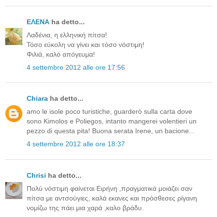
ΕΛΕΝΑ
ha detto...
Λαδένια, η ελληνική πίτσα!
Τόσο εύκολη να γίνει και τόσο νόστιμη!
Φιλιά, καλό απόγευμα!
4 settembre 2012 alle ore 17:56
Chiara
ha detto...
amo le isole poco turistiche, guarderò sulla carta dove
sono Kimolos e Poliegos, intanto mangerei volentieri un
pezzo di questa pita! Buona serata Irene, un bacione...
4 settembre 2012 alle ore 18:37
Chrisi
ha detto...
Πολύ νόστιμη φαίνεται Ειρήνη ,πραγματικά μοιάζει σαν
πίτσα με αντσούγιες, καλά εκανες και πρόσθεσες ρίγανη
νομίζω της πάει μια χαρά ,καλο βράδυ.