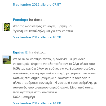
5 settembre 2012 alle ore 07:57
Penelope
ha detto...
Από τις ωραιότερες επιλογές Ειρήνη μου.
Υγιεινή και κατάλληλη και για την νηστεία.
5 settembre 2012 alle ore 10:28
Ειρήνη Ε.
ha detto...
Απλό αλλά νόστιμο πιάτο, η λαδένια. Οι μανάδες
νοικοκυρές, έπρεπε να αξιοποιήσουν τα λίγα υλικά που
διέθεταν και όχι όλον το χρόνο, για να θρέψουν μεγάλες
οικογένειες εκείνη την παλιά εποχή, με χορταστικά πιάτα.
Κάπως έτσι δημιουργήθηκε η λαδένια ή η focaccia ή
άλλες παρόμοιες συνταγές. Η νοστιμιά τους εφάμιλλη, με
συνταγές που απαιτούν ακριβά υλικά. Είναι από αυτές
που αγαπάμε στην οικογένεια.
Καλό μεσημέρι.
5 settembre 2012 alle ore 14:00