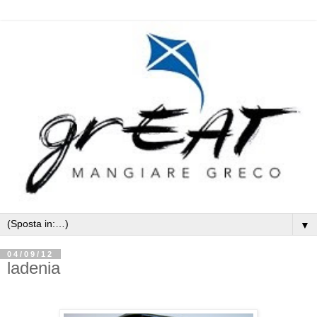
▼
04/09/12
ladenia