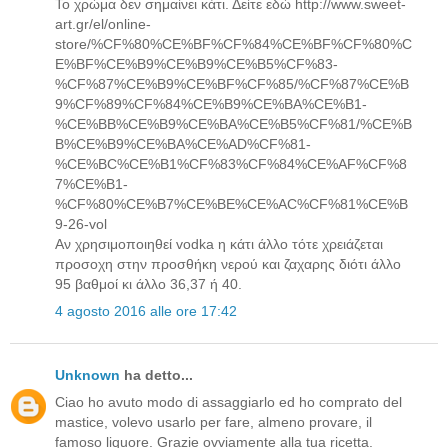
Το χρώμα δεν σημαίνει κάτι. Δείτε εδώ http://www.sweet-
art.gr/el/online-
store/%CF%80%CE%BF%CF%84%CE%BF%CF%80%C
E%BF%CE%B9%CE%B9%CE%B5%CF%83-
%CF%87%CE%B9%CE%BF%CF%85/%CF%87%CE%B
9%CF%89%CF%84%CE%B9%CE%BA%CE%B1-
%CE%BB%CE%B9%CE%BA%CE%B5%CF%81/%CE%B
B%CE%B9%CE%BA%CE%AD%CF%81-
%CE%BC%CE%B1%CF%83%CF%84%CE%AF%CF%8
7%CE%B1-
%CF%80%CE%B7%CE%BE%CE%AC%CF%81%CE%B
9-26-vol
Αν χρησιμοποιηθεί vodka η κάτι άλλο τότε χρειάζεται
προσοχη στην προσθήκη νερού και ζαχαρης διότι άλλο
95 βαθμοί κι άλλο 36,37 ή 40.
4 agosto 2016 alle ore 17:42
Unknown
ha detto...
Ciao ho avuto modo di assaggiarlo ed ho comprato del
mastice, volevo usarlo per fare, almeno provare, il
famoso liquore. Grazie ovviamente alla tua ricetta.