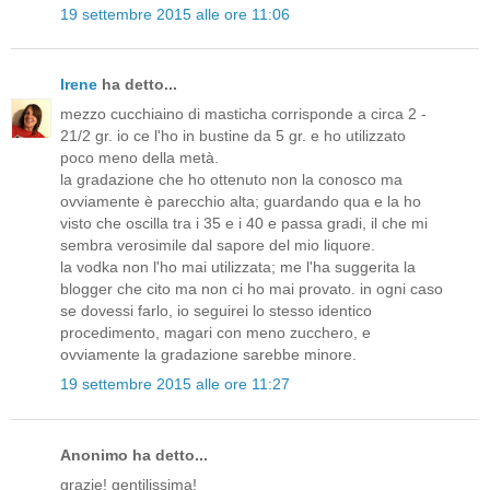
19 settembre 2015 alle ore 11:06
Irene
ha detto...
mezzo cucchiaino di masticha corrisponde a circa 2 -
21/2 gr. io ce l'ho in bustine da 5 gr. e ho utilizzato
poco meno della metà.
la gradazione che ho ottenuto non la conosco ma
ovviamente è parecchio alta; guardando qua e la ho
visto che oscilla tra i 35 e i 40 e passa gradi, il che mi
sembra verosimile dal sapore del mio liquore.
la vodka non l'ho mai utilizzata; me l'ha suggerita la
blogger che cito ma non ci ho mai provato. in ogni caso
se dovessi farlo, io seguirei lo stesso identico
procedimento, magari con meno zucchero, e
ovviamente la gradazione sarebbe minore.
19 settembre 2015 alle ore 11:27
Anonimo ha detto...
grazie! gentilissima!