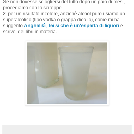
Se non dovesse sciogliersi del tutto dopo un paio di mesi,
procediamo con lo sciroppo.
2.
per un risultato incolore, anzichè alcool puro usiamo un
superalcolico (tipo vodka o grappa dico io), come mi ha
suggerito
Anghelikì, lei si che è un'esperta di liquori
e
scrive dei libri in materia.