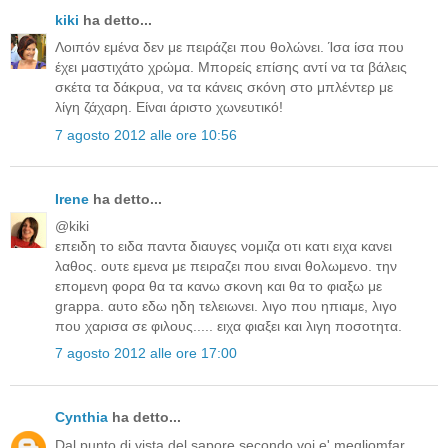
kiki
ha detto...
Λοιπόν εμένα δεν με πειράζει που θολώνει. Ίσα ίσα που
έχει μαστιχάτο χρώμα. Μπορείς επίσης αντί να τα βάλεις
σκέτα τα δάκρυα, να τα κάνεις σκόνη στο μπλέντερ με
λίγη ζάχαρη. Είναι άριστο χωνευτικό!
7 agosto 2012 alle ore 10:56
Irene
ha detto...
@kiki
επειδη το ειδα παντα διαυγες νομιζα οτι κατι ειχα κανει
λαθος. ουτε εμενα με πειραζει που ειναι θολωμενο. την
επομενη φορα θα τα κανω σκονη και θα το φιαξω με
grappa. αυτο εδω ηδη τελειωνει. λιγο που ηπιαμε, λιγο
που χαρισα σε φιλους..... ειχα φιαξει και λιγη ποσοτητα.
7 agosto 2012 alle ore 17:00
Cynthia
ha detto...
Dal punto di vista del sapore secondo voi e' megliomfar