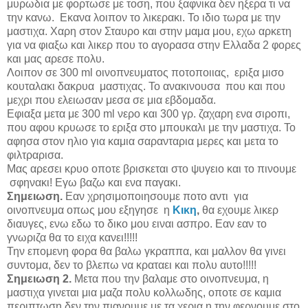
μυρωδια με φορτωσε με τοση, που ξαφνικα δεν ηξερα τι να
την κανω. Εκανα λοιπον το λικερακι. Το ιδιο τωρα με την
μαστιχα. Χαρη στον Σταυρο και στην μαμα μου, εχω αρκετη
για να φιαξω και λικερ που το αγορασα στην Ελλαδα 2 φορες
και μας αρεσε πολυ.
Λοιπον σε 300
ml
οινοπνευματος ποτοποιιας, εριξα μισο
κουταλακι δακρυα μαστιχας. Το ανακινουσα που και που
μεχρι που ελειωσαν μεσα σε μια εβδομαδα.
Εφιαξα μετα με 300
ml
νερο και 300 γρ. ζαχαρη ενα σιροπι,
που αφου κρυωσε το εριξα στο μπουκαλι με την μαστιχα. Το
αφησα στον ηλιο για καμια σαρανταρια μερες και μετα το
φιλτραρισα.
Μας αρεσει κρυο οποτε βρισκεται στο ψυγειο και το πινουμε
σφηνακι! Eγω βαζω και ενα παγακι.
Σημειωση.
Εαν χρησιμοποιησουμε ποτο αντι για
οινοπνευμα οπως μου εξηγησε η
Κικη
,
θα εχουμε λικερ
διαυγες, ενω εδω το δικο μου ειναι ασπρο. Εαν εαν το
γνωριζα θα το ειχα κανει!!!!!
Την επομενη φορα θα βαλω γκραππα, και μαλλον θα γινει
συντομα, δεν το βλεπω να κραταει και πολυ αυτο!!!!!
Σημειωση 2.
Μετα που την βαλαμε στο οινοπνευμα, η
μαστιχα γινεται μια μαζα πολυ κολλωδης, οποτε σε καμια
περιπτωση δεν την πιανουμε με τα χερια η την φερνουμε στο