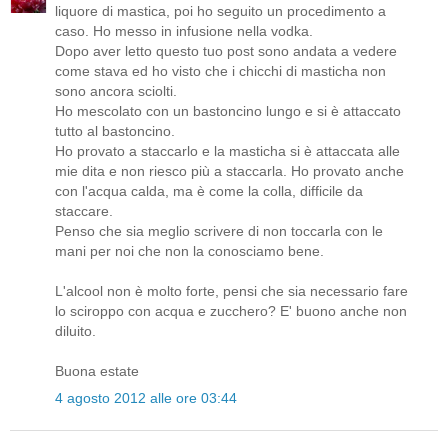
liquore di mastica, poi ho seguito un procedimento a
caso. Ho messo in infusione nella vodka.
Dopo aver letto questo tuo post sono andata a vedere
come stava ed ho visto che i chicchi di masticha non
sono ancora sciolti.
Ho mescolato con un bastoncino lungo e si è attaccato
tutto al bastoncino.
Ho provato a staccarlo e la masticha si è attaccata alle
mie dita e non riesco più a staccarla. Ho provato anche
con l'acqua calda, ma è come la colla, difficile da
staccare.
Penso che sia meglio scrivere di non toccarla con le
mani per noi che non la conosciamo bene.
L'alcool non è molto forte, pensi che sia necessario fare
lo sciroppo con acqua e zucchero? E' buono anche non
diluito.
Buona estate
4 agosto 2012 alle ore 03:44