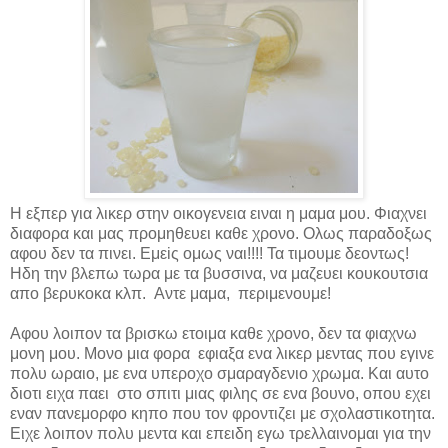
Η εξπερ για λικερ στην οικογενεια ειναι η μαμα μου. Φιαχνει
διαφορα και μας προμηθευει καθε χρονο. Ολως παραδοξως
αφου δεν τα πινει. Εμεiς ομως ναι!!!! Τα τιμουμε δεοντως!
Ηδη την βλεπω τωρα με τα βυσσινα, να μαζευει κουκουτσια
απο βερυκοκα κλπ. Αντε μαμα, περιμενουμε!
Aφου λοιπον τα βρισκω ετοιμα καθε χρονο, δεν τα φιαχνω
μονη μου. Μονο μια φορα εφιαξα ενα λικερ μεντας που εγινε
πολυ ωραιο, με ενα υπεροχο σμαραγδενιο χρωμα. Και αυτο
διοτι ειχα παει στο σπιτι μιας φιλης σε ενα βουνο, οπου εχει
εναν πανεμορφο κηπο που τον φροντιζει με σχολαστικοτητα.
Ειχε λοιπον πολυ μεντα και επειδη εγω τρελλαινομαι για την