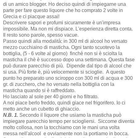
di un amico blogger. Ho deciso quindi di impiegarne una
parte per fare questo liquore che ho comprato 2 volte in
Grecia e ci piacque assai!
Descrivere sapori e profumi sicuramente è un'impresa
impossibile. Ma non mi dispiace. L'esperienza diretta conta.
Il resto sono parole, spesso vacue.
Passo quindi alla modalità: in 300 ml di alcool ho versato
mezzo cucchiaino di masticha. Ogni tanto scuotevo la
bottiglia, (5 - 6 volte al giorno) finchè non si è sciolta la
masticha il chè è successo dopo una settimana. Questa fase
può durare parecchio di più. Dipende dal tipo di alcool che
si usa. Più forte è, più velocemente si scioglie. A questo
punto ho preparato uno sciroppo con 300 ml di acqua e 300
gr. di zucchero, che ho versato nella bottiglia con la
masticha quando si è raffreddato.
Ho lasciato al sole per 40 giorni e ho filtrato.
A noi piace berlo freddo, quindi giace nel frigorifero. Io ci
metto anche un cubetto di ghiaccio.
Ν.Β. 1.
Secondo il liquore che usiamo la masticha può
impiegare parecchio tempo per sciogliersi. Siccome diventa
molto collosa, non la tocchiamo con le mani una volta
messa nell'alcool e ovviamente non la portiamo in bocca.