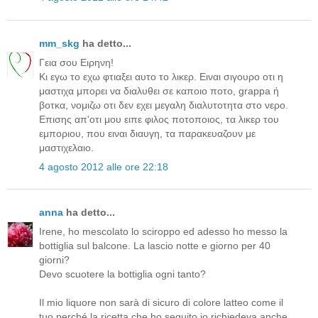
mm_skg
ha detto...
Γεια σου Ειρηνη!
Κι εγω το εχω φτιαξει αυτο το λικερ. Ειναι σιγουρο οτι η
μαστιχα μπορει να διαλυθει σε καποιο ποτο, grappa ή
βοτκα, νομιζω οτι δεν εχει μεγαλη διαλυτοτητα στο νερο.
Επισης απ'οτι μου ειπε φιλος ποτοποιος, τα λικερ του
εμποριου, που ειναι διαυγη, τα παρακευαζουν με
μαστιχελαιο.
4 agosto 2012 alle ore 22:18
anna
ha detto...
Irene, ho mescolato lo sciroppo ed adesso ho messo la
bottiglia sul balcone. La lascio notte e giorno per 40
giorni?
Devo scuotere la bottiglia ogni tanto?
Il mio liquore non sarà di sicuro di colore latteo come il
tuo perché la ricetta che ho seguito io richiedeva anche