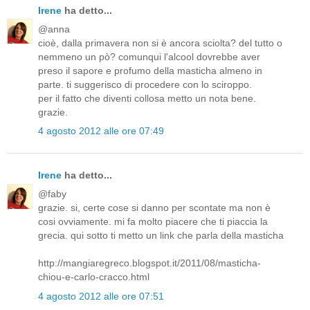
Irene
ha detto...
@anna
cioè, dalla primavera non si è ancora sciolta? del tutto o
nemmeno un pò? comunqui l'alcool dovrebbe aver
preso il sapore e profumo della masticha almeno in
parte. ti suggerisco di procedere con lo sciroppo.
per il fatto che diventi collosa metto un nota bene.
grazie.
4 agosto 2012 alle ore 07:49
Irene
ha detto...
@faby
grazie. si, certe cose si danno per scontate ma non è
cosi ovviamente. mi fa molto piacere che ti piaccia la
grecia. qui sotto ti metto un link che parla della masticha
http://mangiaregreco.blogspot.it/2011/08/masticha-
chiou-e-carlo-cracco.html
4 agosto 2012 alle ore 07:51