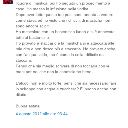
liquore di mastica, poi ho seguito un procedimento a
caso. Ho messo in infusione nella vodka.
Dopo aver letto questo tuo post sono andata a vedere
come stava ed ho visto che i chicchi di masticha non
sono ancora sciolti.
Ho mescolato con un bastoncino lungo e si è attaccato
tutto al bastoncino.
Ho provato a staccarlo e la masticha si è attaccata alle
mie dita e non riesco più a staccarla. Ho provato anche
con l'acqua calda, ma è come la colla, difficile da
staccare.
Penso che sia meglio scrivere di non toccarla con le
mani per noi che non la conosciamo bene.
L'alcool non è molto forte, pensi che sia necessario fare
lo sciroppo con acqua e zucchero? E' buono anche non
diluito.
Buona estate
4 agosto 2012 alle ore 03:44