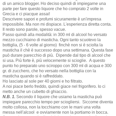
di un amico blogger. Ho deciso quindi di impiegarne una
parte per fare questo liquore che ho comprato 2 volte in
Grecia e ci piacque assai!
Descrivere sapori e profumi sicuramente è un'impresa
impossibile. Ma non mi dispiace. L'esperienza diretta conta.
Il resto sono parole, spesso vacue.
Passo quindi alla modalità: in 300 ml di alcool ho versato
mezzo cucchiaino di masticha. Ogni tanto scuotevo la
bottiglia, (5 - 6 volte al giorno) finchè non si è sciolta la
masticha il chè è successo dopo una settimana. Questa fase
può durare parecchio di più. Dipende dal tipo di alcool che
si usa. Più forte è, più velocemente si scioglie. A questo
punto ho preparato uno sciroppo con 300 ml di acqua e 300
gr. di zucchero, che ho versato nella bottiglia con la
masticha quando si è raffreddato.
Ho lasciato al sole per 40 giorni e ho filtrato.
A noi piace berlo freddo, quindi giace nel frigorifero. Io ci
metto anche un cubetto di ghiaccio.
Ν.Β. 1.
Secondo il liquore che usiamo la masticha può
impiegare parecchio tempo per sciogliersi. Siccome diventa
molto collosa, non la tocchiamo con le mani una volta
messa nell'alcool e ovviamente non la portiamo in bocca.