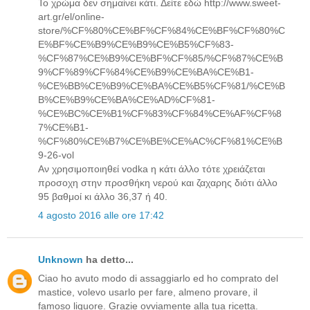
Το χρώμα δεν σημαίνει κάτι. Δείτε εδώ http://www.sweet-
art.gr/el/online-
store/%CF%80%CE%BF%CF%84%CE%BF%CF%80%C
E%BF%CE%B9%CE%B9%CE%B5%CF%83-
%CF%87%CE%B9%CE%BF%CF%85/%CF%87%CE%B
9%CF%89%CF%84%CE%B9%CE%BA%CE%B1-
%CE%BB%CE%B9%CE%BA%CE%B5%CF%81/%CE%B
B%CE%B9%CE%BA%CE%AD%CF%81-
%CE%BC%CE%B1%CF%83%CF%84%CE%AF%CF%8
7%CE%B1-
%CF%80%CE%B7%CE%BE%CE%AC%CF%81%CE%B
9-26-vol
Αν χρησιμοποιηθεί vodka η κάτι άλλο τότε χρειάζεται
προσοχη στην προσθήκη νερού και ζαχαρης διότι άλλο
95 βαθμοί κι άλλο 36,37 ή 40.
4 agosto 2016 alle ore 17:42
Unknown
ha detto...
Ciao ho avuto modo di assaggiarlo ed ho comprato del
mastice, volevo usarlo per fare, almeno provare, il
famoso liquore. Grazie ovviamente alla tua ricetta.