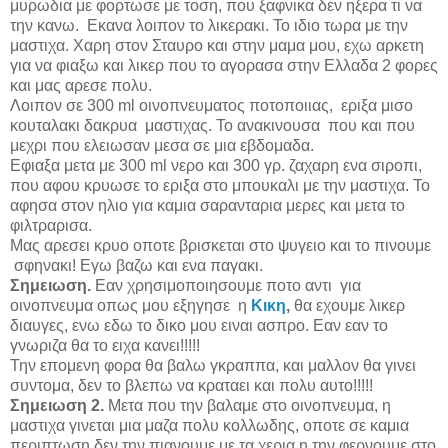
μυρωδια με φορτωσε με τοση, που ξαφνικα δεν ηξερα τι να
την κανω. Εκανα λοιπον το λικερακι. Το ιδιο τωρα με την
μαστιχα. Χαρη στον Σταυρο και στην μαμα μου, εχω αρκετη
για να φιαξω και λικερ που το αγορασα στην Ελλαδα 2 φορες
και μας αρεσε πολυ.
Λοιπον σε 300
ml
οινοπνευματος ποτοποιιας, εριξα μισο
κουταλακι δακρυα μαστιχας. Το ανακινουσα που και που
μεχρι που ελειωσαν μεσα σε μια εβδομαδα.
Εφιαξα μετα με 300
ml
νερο και 300 γρ. ζαχαρη ενα σιροπι,
που αφου κρυωσε το εριξα στο μπουκαλι με την μαστιχα. Το
αφησα στον ηλιο για καμια σαρανταρια μερες και μετα το
φιλτραρισα.
Μας αρεσει κρυο οποτε βρισκεται στο ψυγειο και το πινουμε
σφηνακι! Eγω βαζω και ενα παγακι.
Σημειωση.
Εαν χρησιμοποιησουμε ποτο αντι για
οινοπνευμα οπως μου εξηγησε η
Κικη
,
θα εχουμε λικερ
διαυγες, ενω εδω το δικο μου ειναι ασπρο. Εαν εαν το
γνωριζα θα το ειχα κανει!!!!!
Την επομενη φορα θα βαλω γκραππα, και μαλλον θα γινει
συντομα, δεν το βλεπω να κραταει και πολυ αυτο!!!!!
Σημειωση 2.
Μετα που την βαλαμε στο οινοπνευμα, η
μαστιχα γινεται μια μαζα πολυ κολλωδης, οποτε σε καμια
περιπτωση δεν την πιανουμε με τα χερια η την φερνουμε στο