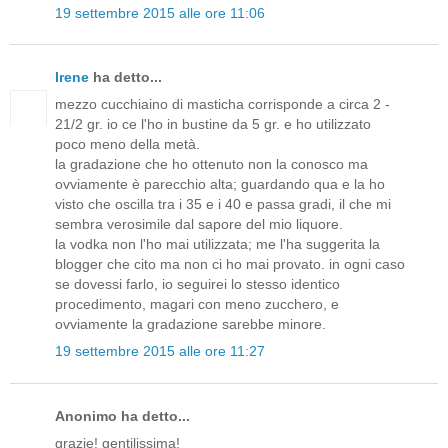
19 settembre 2015 alle ore 11:06
Irene
ha detto...
mezzo cucchiaino di masticha corrisponde a circa 2 -
21/2 gr. io ce l'ho in bustine da 5 gr. e ho utilizzato
poco meno della metà.
la gradazione che ho ottenuto non la conosco ma
ovviamente è parecchio alta; guardando qua e la ho
visto che oscilla tra i 35 e i 40 e passa gradi, il che mi
sembra verosimile dal sapore del mio liquore.
la vodka non l'ho mai utilizzata; me l'ha suggerita la
blogger che cito ma non ci ho mai provato. in ogni caso
se dovessi farlo, io seguirei lo stesso identico
procedimento, magari con meno zucchero, e
ovviamente la gradazione sarebbe minore.
19 settembre 2015 alle ore 11:27
Anonimo ha detto...
grazie! gentilissima!