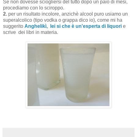
Se non dovesse sciogliersi del tutto dopo un paio di mesi,
procediamo con lo sciroppo.
2.
per un risultato incolore, anzichè alcool puro usiamo un
superalcolico (tipo vodka o grappa dico io), come mi ha
suggerito
Anghelikì, lei si che è un'esperta di liquori
e
scrive dei libri in materia.