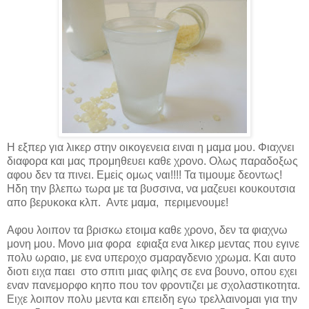
Η εξπερ για λικερ στην οικογενεια ειναι η μαμα μου. Φιαχνει
διαφορα και μας προμηθευει καθε χρονο. Ολως παραδοξως
αφου δεν τα πινει. Εμεiς ομως ναι!!!! Τα τιμουμε δεοντως!
Ηδη την βλεπω τωρα με τα βυσσινα, να μαζευει κουκουτσια
απο βερυκοκα κλπ. Αντε μαμα, περιμενουμε!
Aφου λοιπον τα βρισκω ετοιμα καθε χρονο, δεν τα φιαχνω
μονη μου. Μονο μια φορα εφιαξα ενα λικερ μεντας που εγινε
πολυ ωραιο, με ενα υπεροχο σμαραγδενιο χρωμα. Και αυτο
διοτι ειχα παει στο σπιτι μιας φιλης σε ενα βουνο, οπου εχει
εναν πανεμορφο κηπο που τον φροντιζει με σχολαστικοτητα.
Ειχε λοιπον πολυ μεντα και επειδη εγω τρελλαινομαι για την