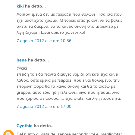
kiki
ha detto...
Λοιπόν εμένα δεν με πειράζει που θολώνει. Ίσα ίσα που
έχει μαστιχάτο χρώμα. Μπορείς επίσης αντί να τα βάλεις
σκέτα τα δάκρυα, να τα κάνεις σκόνη στο μπλέντερ με
λίγη ζάχαρη. Είναι άριστο χωνευτικό!
7 agosto 2012 alle ore 10:56
Irene
ha detto...
@kiki
επειδη το ειδα παντα διαυγες νομιζα οτι κατι ειχα κανει
λαθος. ουτε εμενα με πειραζει που ειναι θολωμενο. την
επομενη φορα θα τα κανω σκονη και θα το φιαξω με
grappa. αυτο εδω ηδη τελειωνει. λιγο που ηπιαμε, λιγο
που χαρισα σε φιλους..... ειχα φιαξει και λιγη ποσοτητα.
7 agosto 2012 alle ore 17:00
Cynthia
ha detto...
Dal punto di vista del sapore secondo voi e' megliomfar