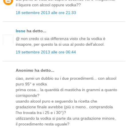
il liquore con alcool oppure vodka??
18 settembre 2013 alle ore 21:33
Irene
ha detto...
@ non credo ci sia differenza visto che la vodka è
insapore, per questo la si usa al posto dell'alcool.
19 settembre 2013 alle ore 06:44
Anonimo ha detto...
ciao, avrei un dubbio su i due procedimenti... con alcool
puro 95° e vodka
prima cosa... la quantità di masticha in grammi a quanto
corrisponde?
usando alcool puro e seguendo la ricetta che
gradazione finale avrebbe (più o meno.. comprandola
l'ho trovata tra i 25 e i 30°)?
utilizzando la vodka si parte da una gradazione minore,
il procedimento resta uguale?