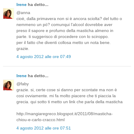
Irene
ha detto...
@anna
cioè, dalla primavera non si è ancora sciolta? del tutto o
nemmeno un pò? comunqui l'alcool dovrebbe aver
preso il sapore e profumo della masticha almeno in
parte. ti suggerisco di procedere con lo sciroppo.
per il fatto che diventi collosa metto un nota bene.
grazie.
4 agosto 2012 alle ore 07:49
Irene
ha detto...
@faby
grazie. si, certe cose si danno per scontate ma non è
cosi ovviamente. mi fa molto piacere che ti piaccia la
grecia. qui sotto ti metto un link che parla della masticha
http://mangiaregreco.blogspot.it/2011/08/masticha-
chiou-e-carlo-cracco.html
4 agosto 2012 alle ore 07:51