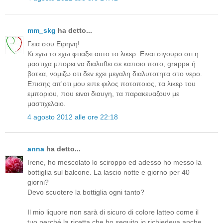
mm_skg
ha detto...
Γεια σου Ειρηνη!
Κι εγω το εχω φτιαξει αυτο το λικερ. Ειναι σιγουρο οτι η
μαστιχα μπορει να διαλυθει σε καποιο ποτο, grappa ή
βοτκα, νομιζω οτι δεν εχει μεγαλη διαλυτοτητα στο νερο.
Επισης απ'οτι μου ειπε φιλος ποτοποιος, τα λικερ του
εμποριου, που ειναι διαυγη, τα παρακευαζουν με
μαστιχελαιο.
4 agosto 2012 alle ore 22:18
anna
ha detto...
Irene, ho mescolato lo sciroppo ed adesso ho messo la
bottiglia sul balcone. La lascio notte e giorno per 40
giorni?
Devo scuotere la bottiglia ogni tanto?
Il mio liquore non sarà di sicuro di colore latteo come il
tuo perché la ricetta che ho seguito io richiedeva anche