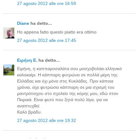
27 agosto 2012 alle ore 16:59
Diane
ha detto...
Ho appena fatto questo piatto era ottimo
27 agosto 2012 alle ore 17:45
Ειρήνη Ε.
ha detto...
Ειρήνη, η καππαροσαλάτα σου μοσχοβολάει ελληνικό
καλοκαίρι. Η κάππαρη φυτρώνει σε πολλά μέρη της
Ελλάδας και όχι μόνο στις Κυκλάδες. Πριν κάποια
χρόνια, είχε φυτρώσει κάππαρη σε μια σχισμή του
μαντρότοιχου στο σχολείο της κόρης μου, εδώ στον
Πειραιά. Είναι φυτό που ζητά πολύ λίγα, για να
αναπτυχθεί.
Καλό βράδυ.
27 agosto 2012 alle ore 19:32