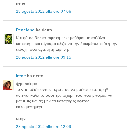
irene
28 agosto 2012 alle ore 07:06
Penelope
ha detto...
Και φέτος δεν καταφέραμε να μαζέψουμε καθόλου
κάπαρη... και σίγουρα αξίζει να την δοκιμάσω τούτη την
εκδοχή σου αγαπητή Ειρήνη.
28 agosto 2012 alle ore 09:15
Irene
ha detto...
@penelope
το ντιπ αξιζει οντως. εγω που να μαζεψω καπαρη!!!
ας ειναι καλα το σουπερ. τυχερη εσυ που μπορεις να
μαζευεις και ας μην τα καταφερες εφετος.
καλο μεσημερι
ειρηνη
28 agosto 2012 alle ore 12:09