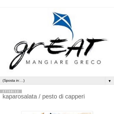
▼
27/08/12
kaparosalata / pesto di capperi