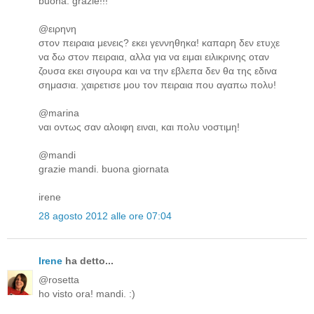
buona. grazie!!!
@ειρηνη
στον πειραια μενεις? εκει γεννηθηκα! καπαρη δεν ετυχε
να δω στον πειραια, αλλα για να ειμαι ειλικρινης οταν
ζουσα εκει σιγουρα και να την εβλεπα δεν θα της εδινα
σημασια. χαιρετισε μου τον πειραια που αγαπω πολυ!
@marina
ναι οντως σαν αλοιφη ειναι, και πολυ νοστιμη!
@mandi
grazie mandi. buona giornata
irene
28 agosto 2012 alle ore 07:04
Irene
ha detto...
@rosetta
ho visto ora! mandi. :)