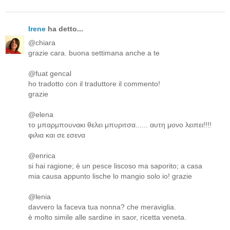
Irene
ha detto...
@chiara
grazie cara. buona settimana anche a te
@fuat gencal
ho tradotto con il traduttore il commento!
grazie
@elena
το μπαρμπουνακι θελει μπυριτσα...... αυτη μονο λειπει!!!!
φιλια και σε εσενα
@enrica
si hai ragione; è un pesce liscoso ma saporito; a casa
mia causa appunto lische lo mangio solo io! grazie
@lenia
davvero la faceva tua nonna? che meraviglia.
è molto simile alle sardine in saor, ricetta veneta.