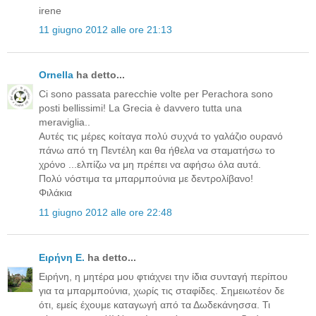
irene
11 giugno 2012 alle ore 21:13
Ornella
ha detto...
Ci sono passata parecchie volte per Perachora sono
posti bellissimi! La Grecia è davvero tutta una
meraviglia..
Αυτές τις μέρες κοίταγα πολύ συχνά το γαλάζιο ουρανό
πάνω από τη Πεντέλη και θα ήθελα να σταματήσω το
χρόνο ...ελπίζω να μη πρέπει να αφήσω όλα αυτά.
Πολύ νόστιμα τα μπαρμπούνια με δεντρολίβανο!
Φιλάκια
11 giugno 2012 alle ore 22:48
Ειρήνη Ε.
ha detto...
Ειρήνη, η μητέρα μου φτιάχνει την ίδια συνταγή περίπου
για τα μπαρμπούνια, χωρίς τις σταφίδες. Σημειωτέον δε
ότι, εμείς έχουμε καταγωγή από τα Δωδεκάνησσα. Τι