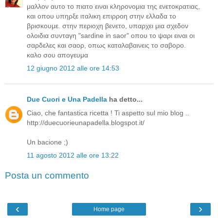
μαλλον αυτο το πιατο ειναι κληρονομια της ενετοκρατιας,
και οπου υπηρξε ιταλικη επιρροη στην ελλαδα το
βρισκουμε. στην περιοχη βενετο, υπαρχει μια σχεδον
ολοιδια συνταγη "sardine in saor" οπου το ψαρι ειναι οι
σαρδελες και σαορ, οπως καταλαβαινεις το σαβορο.
καλο σου απογευμα
12 giugno 2012 alle ore 14:53
Due Cuori e Una Padella
ha detto...
Ciao, che fantastica ricetta ! Ti aspetto sul mio blog ..
http://duecuorieunapadella.blogspot.it/
Un bacione ;)
11 agosto 2012 alle ore 13:22
Posta un commento
‹
›
Home page