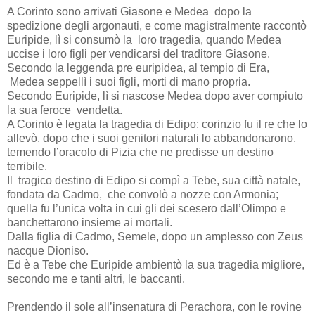
A Corinto sono arrivati Giasone e Medea
dopo la
spedizione degli argonauti, e come magistralmente raccontò
Euripide, lì si consumò la
loro tragedia, quando Medea
uccise i loro figli per vendicarsi del traditore Giasone.
Secondo la leggenda pre euripidea, al tempio di Era,
Medea seppellì i suoi figli, morti di mano propria.
Secondo Euripide, lì si nascose Medea dopo aver compiuto
la sua feroce
vendetta.
A Corinto è legata la tragedia di Edipo; corinzio fu il re che lo
allevò, dopo che i suoi genitori naturali lo abbandonarono,
temendo l’oracolo di Pizia che ne predisse un destino
terribile.
Il
tragico destino di Edipo si compì a Tebe, sua città natale,
fondata da Cadmo,
che convolò a nozze con Armonia;
quella fu l’unica volta in cui gli dei scesero dall’Olimpo e
banchettarono insieme ai mortali.
Dalla figlia di Cadmo, Semele, dopo un amplesso con Zeus
nacque Dioniso.
Ed è a Tebe che Euripide ambientò la sua tragedia migliore,
secondo me e tanti altri, le baccanti.
Prendendo il sole all’insenatura di Perachora, con le rovine