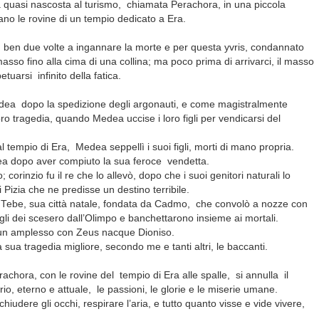
tà quasi nascosta al turismo,
chiamata Perachora, in una piccola
vano le rovine di un tempio dedicato a Era.
r
ben due volte a ingannare la morte e per questa yvris, condannato
asso fino alla cima di una collina; ma poco prima di arrivarci, il masso
petuarsi
infinito della fatica.
edea
dopo la spedizione degli argonauti, e come magistralmente
oro tragedia, quando Medea uccise i loro figli per vendicarsi del
l tempio di Era,
Medea seppellì i suoi figli, morti di mano propria.
ea dopo aver compiuto la sua feroce
vendetta.
 corinzio fu il re che lo allevò, dopo che i suoi genitori naturali lo
izia che ne predisse un destino terribile.
a Tebe, sua città natale, fondata da Cadmo,
che convolò a nozze con
i gli dei scesero dall’Olimpo e banchettarono insieme ai mortali.
 un amplesso con Zeus nacque Dioniso.
sua tragedia migliore, secondo me e tanti altri, le baccanti.
erachora, con le rovine del
tempio di Era alle spalle,
si annulla
il
rio, eterno e attuale,
le passioni, le glorie e le miserie umane.
udere gli occhi, respirare l’aria, e tutto quanto visse e vide vivere,