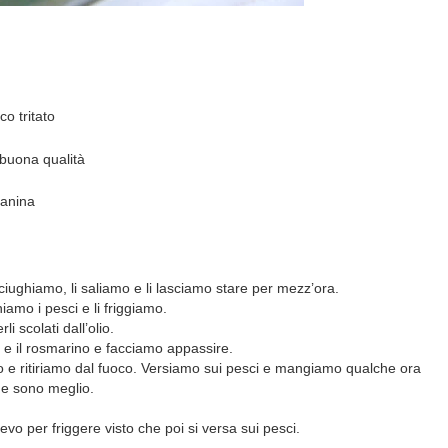
o tritato
 buona qualità
tanina
sciughiamo, li saliamo e li lasciamo stare per mezz’ora.
niamo i pesci e li friggiamo.
i scolati dall’olio.
io e il rosmarino e facciamo appassire.
o e ritiriamo dal fuoco. Versiamo sui pesci e mangiamo qualche ora
he sono meglio.
evo per friggere visto che poi si versa sui pesci.