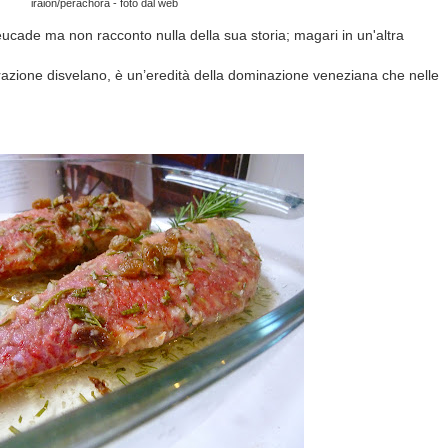
iraion/perachora - foto dal web
 Leucade ma non racconto nulla della sua storia; magari in un'altra
zione disvelano, è un’eredità della dominazione veneziana che nelle