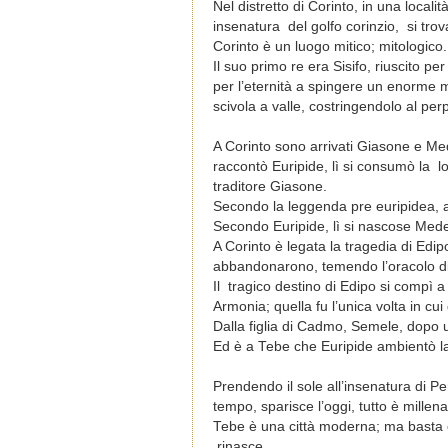
Nel distretto di Corinto, in una locali
insenatura
del golfo corinzio,
si tro
Corinto è un luogo mitico; mitologico.
Il suo primo re era Sisifo, riuscito pe
per l’eternità a spingere un enorme m
scivola a valle, costringendolo al per
A Corinto sono arrivati Giasone e M
raccontò Euripide, lì si consumò la
l
traditore Giasone.
Secondo la leggenda pre euripidea, a
Secondo Euripide, lì si nascose Med
A Corinto è legata la tragedia di Edipo;
abbandonarono, temendo l’oracolo di P
Il
tragico destino di Edipo si compì 
Armonia; quella fu l’unica volta in cu
Dalla figlia di Cadmo, Semele, dopo
Ed è a Tebe che Euripide ambientò la 
Prendendo il sole all’insenatura di P
tempo, sparisce l’oggi, tutto è millena
Tebe è una città moderna; ma basta chi
rinasce.