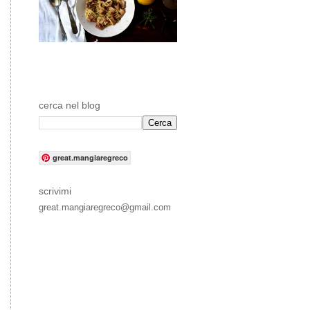
cerca nel blog
great.mangiaregreco
scrivimi
great.mangiaregreco@gmail.com