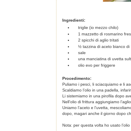
Ingredienti:
triglie (io mezzo chilo)
1 mazzetto di rosmarino fresc
2 spicchi di aglio tritati
½ tazzina di aceto bianco di
sale
una manciatina di uvetta sul
olio evo per friggere
Procedimento:
Puliamo i pesci, li sciacquiamo e li a
Scaldiamo l’olio in una padella, infari
Li sistemiamo in una pirofila dopo averl
Nell’olio di frittura aggiungiamo l’agl
Uniamo l’aceto e l’uvetta, mescoliam
dopo, magari anche il giorno dopo c
Nota: per questa volta ho usato l’olio 