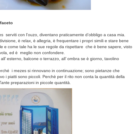
 faceto
ezes serviti con l'ouzo, diventano praticamente d’obbligo a casa mia.
ndivisione, è relax, è allegria, è frequentare i propri simili e stare bene
le e come tale ha le sue regole da rispettare che è bene sapere, visto
vola, ed è
meglio non confondere.
l’ esterno, balcone o terrazzo, all’ ombra se è giorno, tavolino
Perché
i mezes si rinnovano in continuazione; sono pietanze che
i piatti sono piccoli. Perchè per il rito non conta la quantità della
Tante preparazioni in piccole quantità.