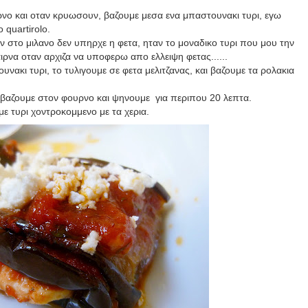
ρνο και οταν κρυωσουν, βαζουμε μεσα ενα μπαστουνακι τυρι, εγω
το
quartirolo.
αν στο μιλανο δεν υπηρχε η φετα, ηταν το μοναδικο τυρι που μου την
ρνα οταν αρχιζα να υποφερω απο ελλειψη φετας......
νακι τυρι, το τυλιγουμε σε φετα μελιτζανας, και βαζουμε τα ρολακια
αβαζουμε στον φουρνο και ψηνουμε
για περιπου 20 λεπτα.
ε τυρι χοντροκομμενο με τα χερια.