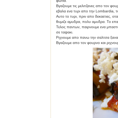
φωτια.
Βγαζουμε τις μελιτζανες απο τον φου
εβαλα ενα τυρι απο την
Lombardia
, 
Αυτο το τυρι, πριν απο δεκαετιες, οτ
θυμιζε αμυδρα, πολυ αμυδρα. Το επαι
Τελος παντων, παιρνουμε ενα μπαστου
σε ταψακι.
Ριχνουμε απο πανω την σαλτσα ξαν
Bγαζουμε απο τον φουρνο και ριχνουμ