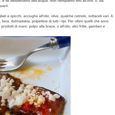
, e se desideriamo dell’acqua. Non riempiamo fino all’orlo. E' da
uarti.
ti a spicchi, acciughe all'olio, olive, qualche cetriolo, sottaceti vari. A
fava, dolmadakia, polpettine di tutti i tipi. Per ultimi quelli che sono
rodotti di mare: polpo alla brace, o all'olio, alici fritte, gamberi e