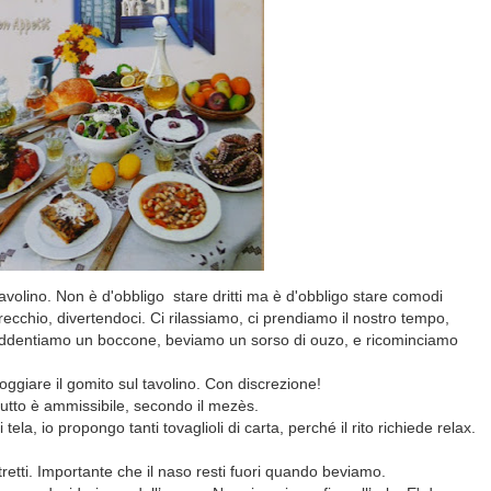
tavolino. Non è d'obbligo stare dritti ma è d'obbligo stare comodi
ecchio, divertendoci. Ci rilassiamo, ci prendiamo il nostro tempo,
 addentiamo un boccone, beviamo un sorso di ouzo, e ricominciamo
giare il gomito sul tavolino. Con discrezione!
 tutto è ammissibile, secondo il mezès.
 tela, io propongo t
anti tovaglioli di carta, perché il rito richiede relax.
 stretti. Importante che il naso resti fuori quando beviamo.