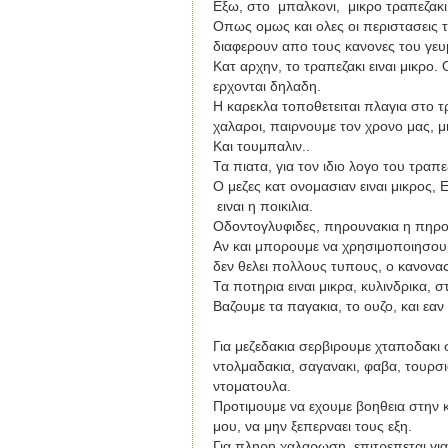
Εξω, στο
μπαλκονι,
μικρο τραπεζακι
Οπως ομως και ολες οι περιστασεις τ
διαφερουν απο τους κανονες του γευμ
Κατ αρχην, το τραπεζακι ειναι μικρο. 
ερχονται δηλαδη.
Η καρεκλα τοποθετειται πλαγια στο τ
χαλαροι, παιρνουμε τον χρονο μας, μ
Και τουμπαλιν..
Τα πιατα, για τον ιδιο λογο του τραπεζ
O μεζες κατ ονομασιαν ειναι μικρος, 
ειναι η ποικιλια.
Οδοντογλυφιδες, πηρουνακια η πηρου
Αν και μπορουμε να χρησιμοποιησουμ
δεν θελει πολλους τυπους, ο κανονας
Τα ποτηρια ειναι μικρα, κυλινδρικα, σ
Βαζουμε τα παγακια, το ουζο, και εαν
Για μεζεδακια σερβιρουμε χταποδακι 
ντολμαδακια, σαγανακι, φαβα, τουρσια
ντοματουλα.
Προτιμουμε να εχουμε βοηθεια στην κ
μου, να μην ξεπερναει τους εξη.
Για πληρη χαλαρωση, επιτρεπεται γι