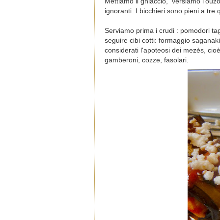
Mettiamo il ghiaccio,
versiamo l’ouzo
ignoranti. I bicchieri sono pieni a tre q
Serviamo prima i crudi : pomodori taglia
seguire cibi cotti: formaggio saganaki, 
considerati l'apoteosi dei mezès, cioè p
gamberoni, cozze, fasolari.