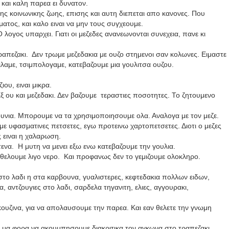
 και καλη παρεα ει δυνατον.
ης κοινωνικης ζωης, επισης και αυτη διεπεται απο κανονες. Που
ατος, και καλο ειναι να μην τους συγχεουμε.
Ο λογος υπαρχει. Γιατι οι μεζεδες ανανεωνονται συνεχεια, πανε κι
ραπεζακι.
Δεν τρωμε μεζεδακια με ουζο στημενοι σαν κολωνες. Ειμαστε
ιλαμε, τσιμπολογαμε, κατεβαζουμε μια γουλιτσα ουζου.
ιου, ειναι μικρα.
Εξ ου και μεζεδακι. Δεν βαζουμε τεραστιες ποσοτητες. Το ζητουμενο
νια. Μπορουμε να τα χρησιμοποιησουμε ολα. Αναλογα με τον μεζε.
ε υφασματινες πετσετες, εγω προτεινω χαρτοπετσετες. Διοτι ο μεζες
 ειναι η χαλαρωση.
τενα.
Η μυτη να μενει εξω ενω κατεβαζουμε την γουλια.
 θελουμε λιγο νερο.
Και προφανως δεν το γεμιζουμε ολοκληρο.
στο λαδι η στα καρβουνα, γυαλιστερες, κεφτεδακια πολλων ειδων,
, αντζουγιες στο λαδι, σαρδελα τηγανιτη, ελιες, αγγουρακι,
ουζινα, για να απολαυσουμε την παρεα. Και εαν θελετε την γνωμη
α μα φορα να ακουμπησουμε διακριτικα τον αγκωνα στο τραπεζακι.