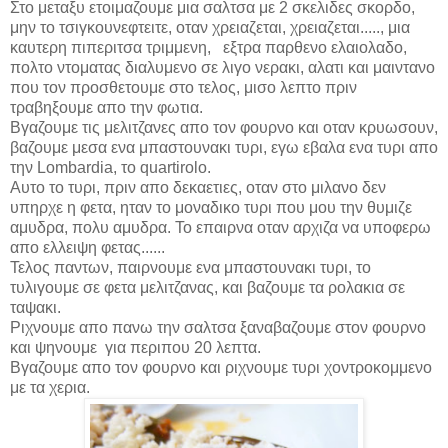
Στο μεταξυ ετοιμαζουμε μια σαλτσα με 2 σκελιδες σκορδο,
μην το τσιγκουνεφτειτε, οταν χρειαζεται, χρειαζεται....., μια
καυτερη πιπεριτσα τριμμενη,
εξτρα παρθενο ελαιολαδο,
πολτο ντοματας διαλυμενο σε λιγο νερακι, αλατι και μαιντανο
που τον προσθετουμε στο τελος, μισο λεπτο πριν
τραβηξουμε απο την φωτια.
Βγαζουμε τις μελιτζανες απο τον φουρνο και οταν κρυωσουν,
βαζουμε μεσα ενα μπαστουνακι τυρι, εγω εβαλα ενα τυρι απο
την
Lombardia
, το
quartirolo.
Αυτο το τυρι, πριν απο δεκαετιες, οταν στο μιλανο δεν
υπηρχε η φετα, ηταν το μοναδικο τυρι που μου την θυμιζε
αμυδρα, πολυ αμυδρα. Το επαιρνα οταν αρχιζα να υποφερω
απο ελλειψη φετας......
Τελος παντων, παιρνουμε ενα μπαστουνακι τυρι, το
τυλιγουμε σε φετα μελιτζανας, και βαζουμε τα ρολακια σε
ταψακι.
Ριχνουμε απο πανω την σαλτσα ξαναβαζουμε στον φουρνο
και ψηνουμε
για περιπου 20 λεπτα.
Bγαζουμε απο τον φουρνο και ριχνουμε τυρι χοντροκομμενο
με τα χερια.