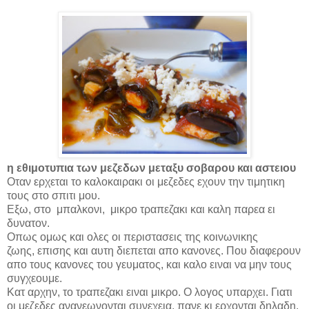
η εθιμοτυπια των μεζεδων μεταξυ σοβαρου και αστειου
Οταν ερχεται το καλοκαιρακι οι μεζεδες εχουν την τιμητικη
τους στο σπιτι μου.
Εξω, στο
μπαλκονι,
μικρο τραπεζακι και καλη παρεα ει
δυνατον.
Οπως ομως και ολες οι περιστασεις της κοινωνικης
ζωης, επισης και αυτη διεπεται απο κανονες. Που διαφερουν
απο τους κανονες του γευματος, και καλο ειναι να μην τους
συγχεουμε.
Κατ αρχην, το τραπεζακι ειναι μικρο. Ο λογος υπαρχει. Γιατι
οι μεζεδες ανανεωνονται συνεχεια, πανε κι ερχονται δηλαδη.