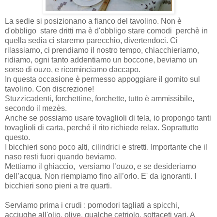
La sedie si posizionano a fianco del tavolino. Non è
d'obbligo stare dritti ma è d'obbligo stare comodi perchè in
quella sedia ci staremo parecchio, divertendoci. Ci
rilassiamo, ci prendiamo il nostro tempo, chiacchieriamo,
ridiamo, ogni tanto addentiamo un boccone, beviamo un
sorso di ouzo, e ricominciamo daccapo.
In questa occasione è permesso appoggiare il gomito sul
tavolino. Con discrezione!
Stuzzicadenti, forchettine, forchette, tutto è ammissibile,
secondo il mezès.
Αnche se possiamo usare tovaglioli di tela, io propongo t
anti
tovaglioli di carta, perché il rito richiede relax. Soprattutto
questo.
I bicchieri sono poco alti, cilindrici e stretti. Importante che il
naso resti fuori quando beviamo.
Mettiamo il ghiaccio,
versiamo l’ouzo, e se desideriamo
dell’acqua. Non riempiamo fino all’orlo. E' da ignoranti. I
bicchieri sono pieni a tre quarti.
Serviamo prima i crudi : pomodori tagliati a spicchi,
acciughe all'olio, olive, qualche cetriolo, sottaceti vari. A