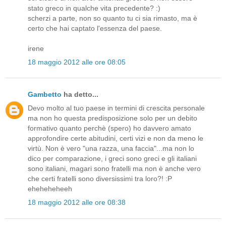
stato greco in qualche vita precedente? :)
scherzi a parte, non so quanto tu ci sia rimasto, ma è
certo che hai captato l'essenza del paese.
irene
18 maggio 2012 alle ore 08:05
Gambetto
ha detto...
Devo molto al tuo paese in termini di crescita personale
ma non ho questa predisposizione solo per un debito
formativo quanto perchè (spero) ho davvero amato
approfondire certe abitudini, certi vizi e non da meno le
virtù. Non è vero "una razza, una faccia"...ma non lo
dico per comparazione, i greci sono greci e gli italiani
sono italiani, magari sono fratelli ma non è anche vero
che certi fratelli sono diversissimi tra loro?! :P
eheheheheeh
18 maggio 2012 alle ore 08:38