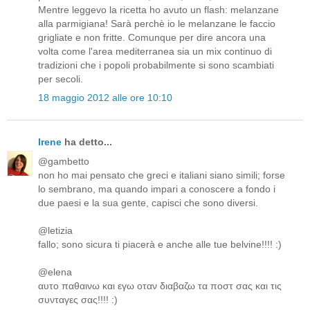
Mentre leggevo la ricetta ho avuto un flash: melanzane
alla parmigiana! Sarà perchè io le melanzane le faccio
grigliate e non fritte. Comunque per dire ancora una
volta come l'area mediterranea sia un mix continuo di
tradizioni che i popoli probabilmente si sono scambiati
per secoli.
18 maggio 2012 alle ore 10:10
Irene
ha detto...
@gambetto
non ho mai pensato che greci e italiani siano simili; forse
lo sembrano, ma quando impari a conoscere a fondo i
due paesi e la sua gente, capisci che sono diversi.
@letizia
fallo; sono sicura ti piacerà e anche alle tue belvine!!!! :)
@elena
αυτο παθαινω και εγω οταν διαβαζω τα ποστ σας και τις
συνταγες σας!!!! :)