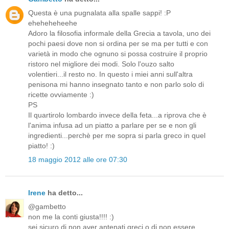
Questa è una pugnalata alla spalle sappi! :P
eheheheheehe
Adoro la filosofia informale della Grecia a tavola, uno dei
pochi paesi dove non si ordina per se ma per tutti e con
varietà in modo che ognuno si possa costruire il proprio
ristoro nel migliore dei modi. Solo l'ouzo salto
volentieri...il resto no. In questo i miei anni sull'altra
penisona mi hanno insegnato tanto e non parlo solo di
ricette ovviamente :)
PS
Il quartirolo lombardo invece della feta...a riprova che è
l'anima infusa ad un piatto a parlare per se e non gli
ingredienti...perchè per me sopra si parla greco in quel
piatto! :)
18 maggio 2012 alle ore 07:30
Irene
ha detto...
@gambetto
non me la conti giusta!!!! :)
sei sicuro di non aver antenati greci o di non essere