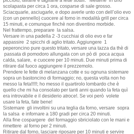
picciolo, lavarle e tagliarle a fette sottili. Metterle in uno
scolapasta per circa 1 ora, cosparse di sale grosso.
Sciacquarle, asciugarle, e dopo averle unto con dell’olio evo
(con un pennello) cuocere al forno in modalità grill per circa
15 minuti, e comunque finchè non diventino morbide.
Nel frattempo, preparare la salsa.
Versare in una padella 2 -3 cucchiai di olio evo e far
appassire 2 spicchi di aglio tritato. Aggiungere 1
peperoncino pure questo tritato, versare una tazza da thè di
passata di pomodoro allungata con un pò di poca acqua
calda, salare,
e cuocere per 10 minuti. Due minuti prima di
ritirare dal fuoco aggiungere il prezzemolo.
Prendere le fette di melanzana cotte e su ognuna sistemare
sopra un bastoncino di formaggio; no, questa volta non ho
messo la feta!!!!!; ho messo il quartirolo lombardo che è
quello che mi ha consolato per tanti anni quando la feta quì
era introvabile e il desiderio atroce!. Se voi però volete
usare la feta, fate bene!
Sistemare gli involtini su una teglia da forno, versare sopra
la salsa
e infornare a 180 gradi per circa 20 minuti.
Alla fine cospargere del formaggio sbriciolato con le mani e
rimettere al forno per 2 minuti.
Ritirare dal forno, lasciare riposare per 10 minuti e servire