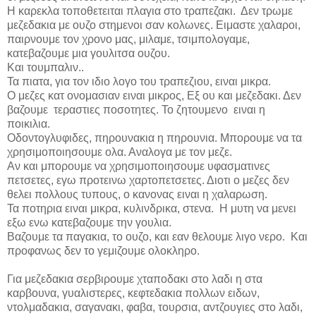
Η καρεκλα τοποθετειται πλαγια στο τραπεζακι.
Δεν τρωμε
μεζεδακια με ουζο στημενοι σαν κολωνες. Ειμαστε χαλαροι,
παιρνουμε τον χρονο μας, μιλαμε, τσιμπολογαμε,
κατεβαζουμε μια γουλιτσα ουζου.
Και τουμπαλιν..
Τα πιατα, για τον ιδιο λογο του τραπεζιου, ειναι μικρα.
O μεζες κατ ονομασιαν ειναι μικρος, Εξ ου και μεζεδακι. Δεν
βαζουμε τεραστιες ποσοτητες. Το ζητουμενο
ειναι η
ποικιλια.
Οδοντογλυφιδες, πηρουνακια η πηρουνια. Μπορουμε να τα
χρησιμοποιησουμε ολα. Αναλογα με τον μεζε.
Αν και μπορουμε να χρησιμοποιησουμε υφασματινες
πετσετες, εγω προτεινω χαρτοπετσετες. Διοτι ο μεζες δεν
θελει πολλους τυπους, ο κανονας ειναι η χαλαρωση.
Τα ποτηρια ειναι μικρα, κυλινδρικα, στενα.
Η μυτη να μενει
εξω ενω κατεβαζουμε την γουλια.
Βαζουμε τα παγακια, το ουζο, και εαν θελουμε λιγο νερο.
Και
προφανως δεν το γεμιζουμε ολοκληρο.
Για μεζεδακια σερβιρουμε χταποδακι στο λαδι η στα
καρβουνα, γυαλιστερες, κεφτεδακια πολλων ειδων,
ντολμαδακια, σαγανακι, φαβα, τουρσια, αντζουγιες στο λαδι,