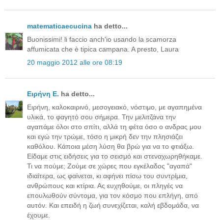
matematicaecucina
ha detto...
Buonissimi! li faccio anch'io usando la scamorza
affumicata che è tipica campana. A presto, Laura
20 maggio 2012 alle ore 08:19
Ειρήνη Ε.
ha detto...
Ειρήνη, καλοκαιρινό, μεσογειακό, νόστιμο, με αγαπημένα
υλικά, το φαγητό σου σήμερα. Την μελιτζάνα την
αγαπάμε όλοι στο σπίτι, αλλά τη φέτα όσο ο ανδρας μου
και εγώ την τρώμε, τόσο η μικρή δεν την πλησιάζει
καθόλου. Κάποια μέση λύση θα βρώ για να το φτιάξω.
Είδαμε στις ειδήσεις για το σεισμό και στεναχωρηθήκαμε.
Τι να πούμε; Ζούμε σε χώρες που εγκέλαδος "αγαπά"
ιδιαίτερα, ως φαίνεται, κι αφήνει πίσω του συντρίμια,
ανθρώπους και κτίρια. Ας ευχηθούμε, οι πληγές να
επουλωθούν σύντομα, για τον κόσμο που επλήγη, από
αυτόν. Και επειδή η ζωή συνεχίζεται, καλή εβδομάδα, να
έχουμε.