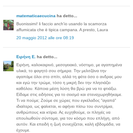
matematicaecucina
ha detto...
Buonissimi! li faccio anch'io usando la scamorza
affumicata che è tipica campana. A presto, Laura
20 maggio 2012 alle ore 08:19
Ειρήνη Ε.
ha detto...
Ειρήνη, καλοκαιρινό, μεσογειακό, νόστιμο, με αγαπημένα
υλικά, το φαγητό σου σήμερα. Την μελιτζάνα την
αγαπάμε όλοι στο σπίτι, αλλά τη φέτα όσο ο ανδρας μου
και εγώ την τρώμε, τόσο η μικρή δεν την πλησιάζει
καθόλου. Κάποια μέση λύση θα βρώ για να το φτιάξω.
Είδαμε στις ειδήσεις για το σεισμό και στεναχωρηθήκαμε.
Τι να πούμε; Ζούμε σε χώρες που εγκέλαδος "αγαπά"
ιδιαίτερα, ως φαίνεται, κι αφήνει πίσω του συντρίμια,
ανθρώπους και κτίρια. Ας ευχηθούμε, οι πληγές να
επουλωθούν σύντομα, για τον κόσμο που επλήγη, από
αυτόν. Και επειδή η ζωή συνεχίζεται, καλή εβδομάδα, να
έχουμε.