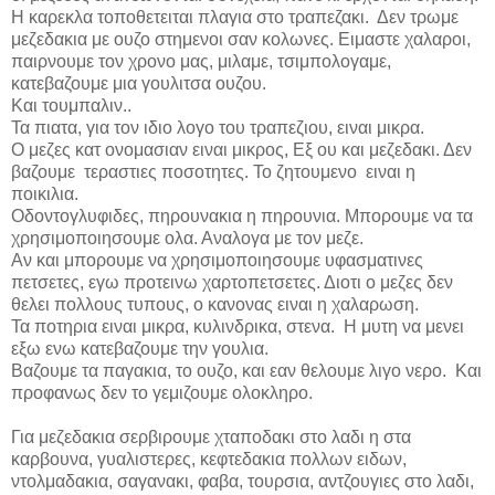
Η καρεκλα τοποθετειται πλαγια στο τραπεζακι.
Δεν τρωμε
μεζεδακια με ουζο στημενοι σαν κολωνες. Ειμαστε χαλαροι,
παιρνουμε τον χρονο μας, μιλαμε, τσιμπολογαμε,
κατεβαζουμε μια γουλιτσα ουζου.
Και τουμπαλιν..
Τα πιατα, για τον ιδιο λογο του τραπεζιου, ειναι μικρα.
O μεζες κατ ονομασιαν ειναι μικρος, Εξ ου και μεζεδακι. Δεν
βαζουμε τεραστιες ποσοτητες. Το ζητουμενο
ειναι η
ποικιλια.
Οδοντογλυφιδες, πηρουνακια η πηρουνια. Μπορουμε να τα
χρησιμοποιησουμε ολα. Αναλογα με τον μεζε.
Αν και μπορουμε να χρησιμοποιησουμε υφασματινες
πετσετες, εγω προτεινω χαρτοπετσετες. Διοτι ο μεζες δεν
θελει πολλους τυπους, ο κανονας ειναι η χαλαρωση.
Τα ποτηρια ειναι μικρα, κυλινδρικα, στενα.
Η μυτη να μενει
εξω ενω κατεβαζουμε την γουλια.
Βαζουμε τα παγακια, το ουζο, και εαν θελουμε λιγο νερο.
Και
προφανως δεν το γεμιζουμε ολοκληρο.
Για μεζεδακια σερβιρουμε χταποδακι στο λαδι η στα
καρβουνα, γυαλιστερες, κεφτεδακια πολλων ειδων,
ντολμαδακια, σαγανακι, φαβα, τουρσια, αντζουγιες στο λαδι,