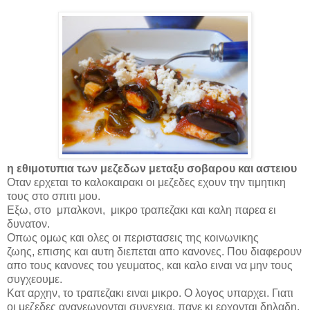
η εθιμοτυπια των μεζεδων μεταξυ σοβαρου και αστειου
Οταν ερχεται το καλοκαιρακι οι μεζεδες εχουν την τιμητικη
τους στο σπιτι μου.
Εξω, στο
μπαλκονι,
μικρο τραπεζακι και καλη παρεα ει
δυνατον.
Οπως ομως και ολες οι περιστασεις της κοινωνικης
ζωης, επισης και αυτη διεπεται απο κανονες. Που διαφερουν
απο τους κανονες του γευματος, και καλο ειναι να μην τους
συγχεουμε.
Κατ αρχην, το τραπεζακι ειναι μικρο. Ο λογος υπαρχει. Γιατι
οι μεζεδες ανανεωνονται συνεχεια, πανε κι ερχονται δηλαδη.