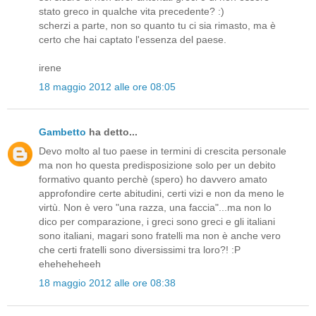
stato greco in qualche vita precedente? :)
scherzi a parte, non so quanto tu ci sia rimasto, ma è
certo che hai captato l'essenza del paese.
irene
18 maggio 2012 alle ore 08:05
Gambetto
ha detto...
Devo molto al tuo paese in termini di crescita personale
ma non ho questa predisposizione solo per un debito
formativo quanto perchè (spero) ho davvero amato
approfondire certe abitudini, certi vizi e non da meno le
virtù. Non è vero "una razza, una faccia"...ma non lo
dico per comparazione, i greci sono greci e gli italiani
sono italiani, magari sono fratelli ma non è anche vero
che certi fratelli sono diversissimi tra loro?! :P
eheheheheeh
18 maggio 2012 alle ore 08:38