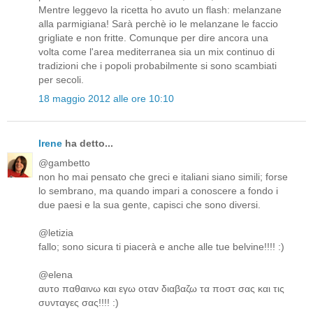
Mentre leggevo la ricetta ho avuto un flash: melanzane
alla parmigiana! Sarà perchè io le melanzane le faccio
grigliate e non fritte. Comunque per dire ancora una
volta come l'area mediterranea sia un mix continuo di
tradizioni che i popoli probabilmente si sono scambiati
per secoli.
18 maggio 2012 alle ore 10:10
Irene
ha detto...
@gambetto
non ho mai pensato che greci e italiani siano simili; forse
lo sembrano, ma quando impari a conoscere a fondo i
due paesi e la sua gente, capisci che sono diversi.
@letizia
fallo; sono sicura ti piacerà e anche alle tue belvine!!!! :)
@elena
αυτο παθαινω και εγω οταν διαβαζω τα ποστ σας και τις
συνταγες σας!!!! :)