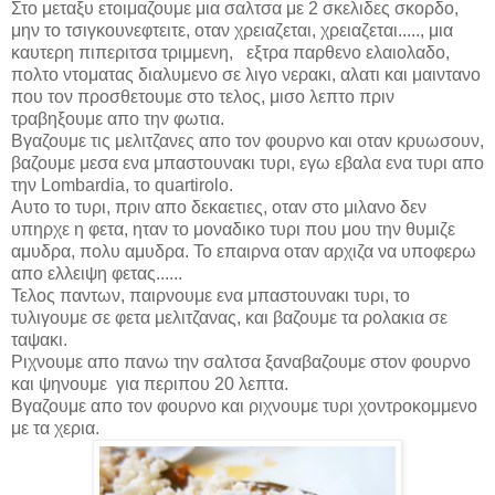
Στο μεταξυ ετοιμαζουμε μια σαλτσα με 2 σκελιδες σκορδο,
μην το τσιγκουνεφτειτε, οταν χρειαζεται, χρειαζεται....., μια
καυτερη πιπεριτσα τριμμενη,
εξτρα παρθενο ελαιολαδο,
πολτο ντοματας διαλυμενο σε λιγο νερακι, αλατι και μαιντανο
που τον προσθετουμε στο τελος, μισο λεπτο πριν
τραβηξουμε απο την φωτια.
Βγαζουμε τις μελιτζανες απο τον φουρνο και οταν κρυωσουν,
βαζουμε μεσα ενα μπαστουνακι τυρι, εγω εβαλα ενα τυρι απο
την
Lombardia
, το
quartirolo.
Αυτο το τυρι, πριν απο δεκαετιες, οταν στο μιλανο δεν
υπηρχε η φετα, ηταν το μοναδικο τυρι που μου την θυμιζε
αμυδρα, πολυ αμυδρα. Το επαιρνα οταν αρχιζα να υποφερω
απο ελλειψη φετας......
Τελος παντων, παιρνουμε ενα μπαστουνακι τυρι, το
τυλιγουμε σε φετα μελιτζανας, και βαζουμε τα ρολακια σε
ταψακι.
Ριχνουμε απο πανω την σαλτσα ξαναβαζουμε στον φουρνο
και ψηνουμε
για περιπου 20 λεπτα.
Bγαζουμε απο τον φουρνο και ριχνουμε τυρι χοντροκομμενο
με τα χερια.