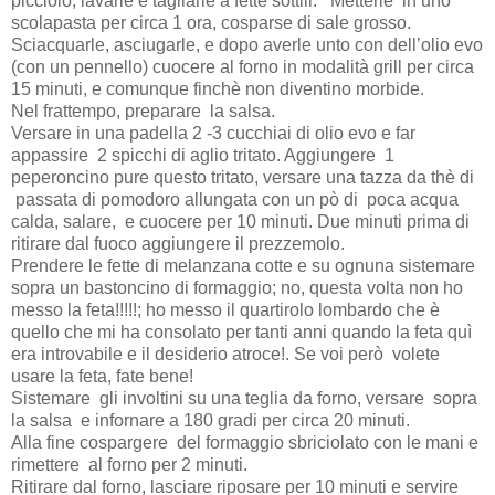
picciolo, lavarle e tagliarle a fette sottili. Metterle in uno
scolapasta per circa 1 ora, cosparse di sale grosso.
Sciacquarle, asciugarle, e dopo averle unto con dell’olio evo
(con un pennello) cuocere al forno in modalità grill per circa
15 minuti, e comunque finchè non diventino morbide.
Nel frattempo, preparare la salsa.
Versare in una padella 2 -3 cucchiai di olio evo e far
appassire 2 spicchi di aglio tritato. Aggiungere 1
peperoncino pure questo tritato, versare una tazza da thè di
passata di pomodoro allungata con un pò di poca acqua
calda, salare,
e cuocere per 10 minuti. Due minuti prima di
ritirare dal fuoco aggiungere il prezzemolo.
Prendere le fette di melanzana cotte e su ognuna sistemare
sopra un bastoncino di formaggio; no, questa volta non ho
messo la feta!!!!!; ho messo il quartirolo lombardo che è
quello che mi ha consolato per tanti anni quando la feta quì
era introvabile e il desiderio atroce!. Se voi però volete
usare la feta, fate bene!
Sistemare gli involtini su una teglia da forno, versare sopra
la salsa
e infornare a 180 gradi per circa 20 minuti.
Alla fine cospargere del formaggio sbriciolato con le mani e
rimettere al forno per 2 minuti.
Ritirare dal forno, lasciare riposare per 10 minuti e servire