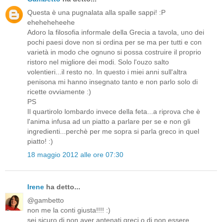
Questa è una pugnalata alla spalle sappi! :P
eheheheheehe
Adoro la filosofia informale della Grecia a tavola, uno dei
pochi paesi dove non si ordina per se ma per tutti e con
varietà in modo che ognuno si possa costruire il proprio
ristoro nel migliore dei modi. Solo l'ouzo salto
volentieri...il resto no. In questo i miei anni sull'altra
penisona mi hanno insegnato tanto e non parlo solo di
ricette ovviamente :)
PS
Il quartirolo lombardo invece della feta...a riprova che è
l'anima infusa ad un piatto a parlare per se e non gli
ingredienti...perchè per me sopra si parla greco in quel
piatto! :)
18 maggio 2012 alle ore 07:30
Irene
ha detto...
@gambetto
non me la conti giusta!!!! :)
sei sicuro di non aver antenati greci o di non essere