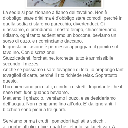
La sedie si posizionano a fianco del tavolino. Non è
d'obbligo stare dritti ma è d'obbligo stare comodi perchè in
quella sedia ci staremo parecchio, divertendoci. Ci
rilassiamo, ci prendiamo il nostro tempo, chiacchieriamo,
ridiamo, ogni tanto addentiamo un boccone, beviamo un
sorso di ouzo, e ricominciamo daccapo.
In questa occasione è permesso appoggiare il gomito sul
tavolino. Con discrezione!
Stuzzicadenti, forchettine, forchette, tutto è ammissibile,
secondo il mezès.
Αnche se possiamo usare tovaglioli di tela, io propongo t
anti
tovaglioli di carta, perché il rito richiede relax. Soprattutto
questo.
I bicchieri sono poco alti, cilindrici e stretti. Importante che il
naso resti fuori quando beviamo.
Mettiamo il ghiaccio,
versiamo l’ouzo, e se desideriamo
dell’acqua. Non riempiamo fino all’orlo. E' da ignoranti. I
bicchieri sono pieni a tre quarti.
Serviamo prima i crudi : pomodori tagliati a spicchi,
acciughe all'olio, olive, qualche cetriolo, sottaceti vari. A