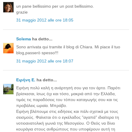
un pane bellissimo per un post bellissimo.
grazie
31 maggio 2012 alle ore 18:05
Solema
ha detto...
Sono arrivata qui tramite il blog di Chiara. Mi piace il tuo
blog,passerò spesso!!!
31 maggio 2012 alle ore 18:07
Ειρήνη Ε.
ha detto...
Ειρήνη πολύ καλή η ανάρτησή σου για τον άρτο. Παρότι
βρίσκεσαι, ίσως όχι και τόσο, μακριά από την Ελλάδα,
τιμάς τις παραδόσεις του τόπου καταγωγής σου και τις
προβάλεις ωραία. Μπράβο.
Ειρήνη βλέπουμε στις ειδήσεις και πάλι σχετικά με τους
σεισμούς. Φαίνεται ότι ο εγκέλαδος "αγαπά" ιδιαίτερα τη
νοτιοανατολική γωνιά της Μεσογείου. Ο Θεός να δίνει
κουράγια στους ανθρώπους που υποφέρουν αυτή τη