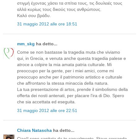
στιγμή έχοντας χάσει τα σπίτια τους, τις δουλειές τους
αλλά κυρίως τους δικούς τους ανθρώπους.
Καλό σου βράδυ.
31 maggio 2012 alle ore 18:51
mm_skg
ha detto...
Come se non bastasse la tragedia muta che viviamo
qui, in Grecia, e venuta anche questa tragedia palese e
atroce a colpire la mia amata patria culturale. Mi
preoccupo per la gente, per i miei amici, come mi
preoccupo anche per il patrimonio artistico e culturale
che affrontano la stessa minaccia della natura.
La tua presentazione di artos, prende il simbolismo della
offerta dei nosti antenati, per placare l'ira di Dio. Spero
che sia accettata ed eseguita.
31 maggio 2012 alle ore 22:51
Chiara Natascha
ha detto...
Ciao!! sono capitata da te casualmente. Stavo cercando