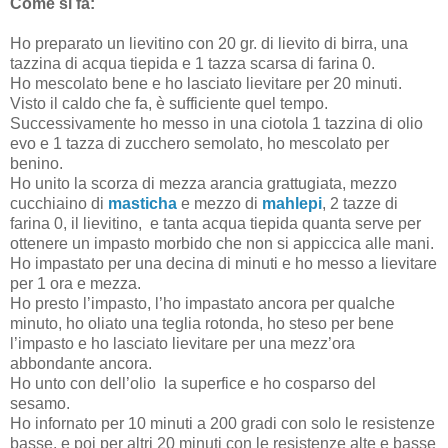
Come si fa:
Ho preparato un lievitino con 20 gr. di lievito di birra, una
tazzina di acqua tiepida e 1 tazza scarsa di farina 0.
Ho mescolato bene e ho lasciato lievitare per 20 minuti.
Visto il caldo che fa, è sufficiente quel tempo.
Successivamente ho messo in una ciotola 1 tazzina di olio
evo e 1 tazza di zucchero semolato, ho mescolato per
benino.
Ho unito la scorza di mezza arancia grattugiata, mezzo
cucchiaino di
masticha
e mezzo di
mahlepi
, 2 tazze di
farina 0, il lievitino, e tanta acqua tiepida quanta serve per
ottenere un impasto morbido che non si appiccica alle mani.
Ho impastato per una decina di minuti e ho messo a lievitare
per 1 ora e mezza.
Ho presto l’impasto, l’ho impastato ancora per qualche
minuto, ho oliato una teglia rotonda, ho steso per bene
l’impasto e ho lasciato lievitare per una mezz’ora
abbondante ancora.
Ho unto con dell’olio
la superfice e ho cosparso del
sesamo.
Ho infornato per 10 minuti a 200 gradi con solo le resistenze
basse, e poi per altri 20 minuti con le resistenze alte e basse