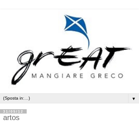
▼
31/05/12
artos