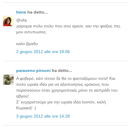
Irene
ha detto...
@vita
χαιρομαι πολυ πολυ που σου αρεσε. εαν την φιαξεις πες
μου εντυπωσεις.
καλο βραδυ
2 giugno 2012 alle ore 18:06
paraxeno pirouni
ha detto...
Α φοβερό, κάτι τέτοιο δε θα το φανταζόμουν ποτέ! Και
πολύ ωραία ιδέα για να αξιοποιήσεις κρόκους που
περισσεύουν όταν χρησιμοποιείς μόνο το ασπράδι του
αβγού!
Σ' ευχαριστούμε για την ωραία ιδέα λοιπόν, καλή
Κυριακή! :)
3 giugno 2012 alle ore 14:28