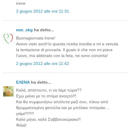
irene
2 giugno 2012 alle ore 11:31
mm_skg
ha detto...
Buonagiornata Irene!
Avevo visto anch'io questa ricetta insolita e mi e venuta
la tentazione di provarla. Il guaio è che non mi piace
l'uovo, ma abbinato con la feta, ne sono convinta!
2 giugno 2012 alle ore 11:42
ΕΛΕΝΑ
ha detto...
Καλά, απίστευτο, τι να λέμε τώρα??
Εχω μείνει με το στόμα ανοιχτό!!!
Και θα συμφωνήσω απόλυτα μαζί σου, πάνω από
θρυμματισμένη φετούλα και με μπόλικο πιπεράκι....
γιάμι!!!!!!!!
Καλό μήνα, καλό Σαββατοκύριακο!!
Φιλιά!