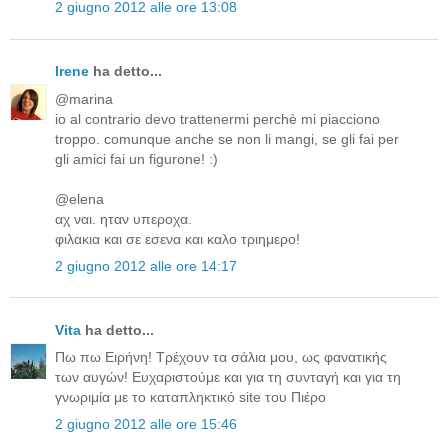
2 giugno 2012 alle ore 13:08
Irene
ha detto...
@marina
io al contrario devo trattenermi perchè mi piacciono
troppo. comunque anche se non li mangi, se gli fai per
gli amici fai un figurone! :)
@elena
αχ ναι. ηταν υπεροχα.
φιλακια και σε εσενα και καλο τριημερο!
2 giugno 2012 alle ore 14:17
Vita
ha detto...
Πω πω Ειρήνη! Τρέχουν τα σάλια μου, ως φανατικής
των αυγών! Ευχαριστούμε και για τη συνταγή και για τη
γνωριμία με το καταπληκτικό site του Πιέρο
2 giugno 2012 alle ore 15:46