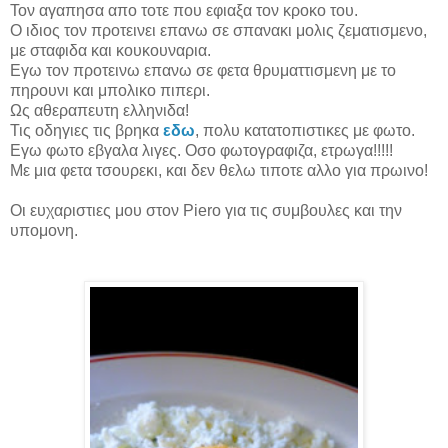
Τον αγαπησα απο τοτε που εφιαξα τον κροκο του.
Ο ιδιος τον προτεινει επανω σε σπανακι μολις ζεματισμενο,
με σταφιδα και κουκουναρια.
Εγω τον προτεινω επανω σε φετα θρυματτισμενη με το
πηρουνι και μπολικο πιπερι.
Ως αθεραπευτη ελληνιδα!
Τις οδηγιες τις βρηκα
εδω
, πολυ κατατοπιστικες με φωτο.
Εγω φωτο εβγαλα λιγες. Οσο φωτογραφιζα, ετρωγα!!!!!
Με μια φετα τσουρεκι, και δεν θελω τιποτε αλλο για πρωινο!
Οι ευχαριστιες μου στον Piero για τις συμβουλες και την
υπομονη.