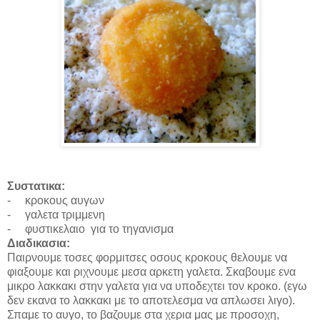
Συστατικα
:
-
κροκους αυγων
-
γαλετα τριμμενη
-
φυστικελαιο για το τηγανισμα
Διαδικασια:
Παιρνουμε τοσες φορμιτσες οσους κροκους θελουμε να
φιαξουμε και ριχνουμε μεσα αρκετη γαλετα. Σκαβουμε ενα
μικρο λακκακι στην γαλετα για να υποδεχτει τον κροκο. (εγω
δεν εκανα το λακκακι με το αποτελεσμα να απλωσει λιγο).
Σπαμε το αυγο, το βαζουμε στα χερια μας με προσοχη,