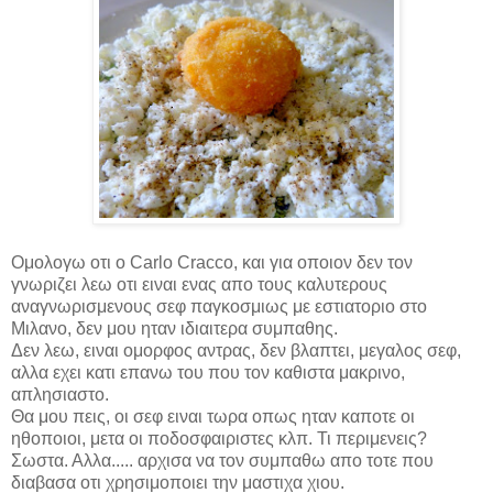
Ομολογω οτι ο Carlo Cracco, και για οποιον δεν τον
γνωριζει λεω οτι ειναι ενας απο τους καλυτερους
αναγνωρισμενους σεφ παγκοσμιως με εστιατοριο στο
Μιλανο, δεν μου ηταν ιδιαιτερα συμπαθης.
Δεν λεω, ειναι ομορφος αντρας, δεν βλαπτει, μεγαλος σεφ,
αλλα εχει κατι επανω του που τον καθιστα μακρινο,
απλησιαστο.
Θα μου πεις, οι σεφ ειναι τωρα οπως ηταν καποτε οι
ηθοποιοι, μετα οι ποδοσφαιριστες κλπ. Τι περιμενεις?
Σωστα. Αλλα..... αρχισα να τον συμπαθω απο τοτε που
διαβασα οτι χρησιμοποιει την μαστιχα χιου.