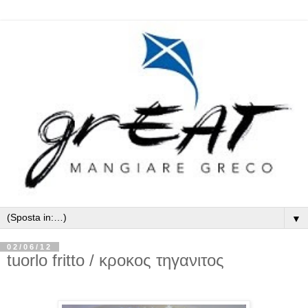
▼
02/06/12
tuorlo fritto / κροκος τηγανιτος