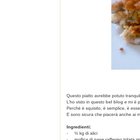
Questo piatto avrebbe potuto tranqu
L’ho visto in questo
bel blog
e mi è p
Perchè è squisito, è semplice, è essen
E sono sicura che piacerà anche ai mi
Ingredienti:
-
½ kg di alici
-
mollica di pane raffermo tritata 