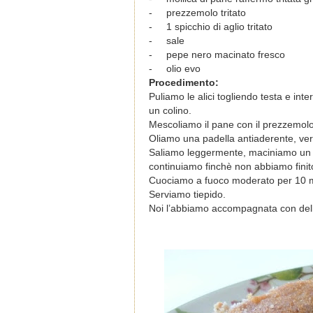
-
prezzemolo tritato
- 1 spicchio di aglio tritato
-
sale
-
pepe nero macinato fresco
-
olio evo
Procedimento:
Puliamo le alici togliendo testa e int
un colino.
Mescoliamo il pane con il prezzemolo 
Oliamo una padella antiaderente, ver
Saliamo leggermente, maciniamo un p
continuiamo finchè non abbiamo finito
Cuociamo a fuoco moderato per 10 mi
Serviamo tiepido.
Noi l’abbiamo accompagnata con delle