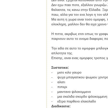
Δεν ειναι. Ερχεται κατευθειαν απο τη
Δεν εχω παει ποτε, εξαλλου γνωριζω 
θαλασσα, τις κανω στην Ελλαδα. Ξερ
παω, αλλα για τον ενα λογο η τον αλ
Μα αυτη η χωρα ειναι τοσο ομορφη,
ολοκληρη, μαλλον δεν θα ειχα χρονο
Η πιττα, ακριβως ετσι οπως το γραφω
παιρνουν αυτο το ονομα διαφορες π
Την ειδα σε αυτο το
ομορφο μπλογ
απλοτητα της.
Επισης, ειναι ενας ομορφος τροπος 
Συστατικα
:
-
μισο κιλο γαυρο
-
ψυχα μπαγιατικου ψωμιου χοντρο
-
αλατι
-
πιπερι
-
μαιντανο ψιλοκομμενο
- μια σκελιδα σκορδο ψιλοκομμενη
-
εξτρα παρθενο ελαιολαδο
Διαδικασια
: