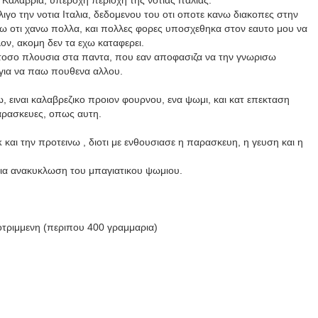
ν Καλαβρια, υπεροχη περιοχη της νοτιας Ιταλιας.
λιγο την νοτια Ιταλια, δεδομενου του οτι οποτε κανω διακοπες στην
ω οτι χανω πολλα, και πολλες φορες υποσχεθηκα στον εαυτο μου να
λον, ακομη δεν τα εχω καταφερει.
 τοσο πλουσια στα παντα, που εαν αποφασιζα να την γνωρισω
 για να παω πουθενα αλλου.
, ειναι καλαβρεζικο προιον φουρνου, ενα ψωμι, και κατ επεκταση
αρασκευες, οπως αυτη.
κ
και την προτεινω , διοτι με ενθουσιασε η παρασκευη, η γευση και η
για ανακυκλωση του μπαγιατικου ψωμιου.
τριμμενη (περιπου 400 γραμμαρια)