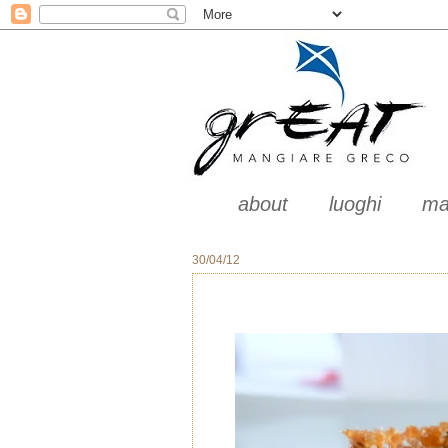
about
luoghi
ma
30/04/12