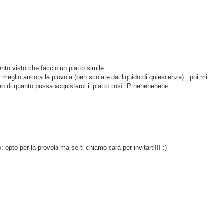
to visto che faccio un piatto simile...
meglio ancora la provola (ben scolate dal liquido di quiescenza)...poi mi
ono di quanto possa acquistarci il piatto così :P hehehehehe
 opto per la provola ma se ti chiamo sarà per invitarti!!! :)