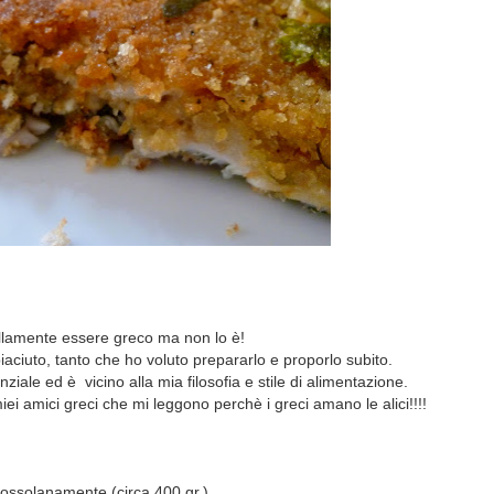
illamente essere greco ma non lo è!
iaciuto, tanto che ho voluto prepararlo e proporlo subito.
ziale ed è vicino alla mia filosofia e stile di alimentazione.
ei amici greci che mi leggono perchè i greci amano le alici!!!!
grossolanamente (circa 400 gr.)