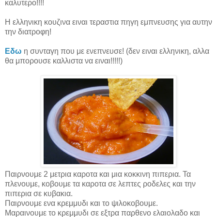
καλυτερο!!!!
Η ελληνικη κουζινα ειναι τεραστια πηγη εμπνευσης για αυτην
την διατροφη!
Εδω
η συνταγη που με ενεπνευσε! (δεν ειναι ελληνικη, αλλα
θα μπορουσε καλλιστα να ειναι!!!!!)
Παιρνουμε 2 μετρια καροτα και μια κοκκινη πιπερια. Τα
πλενουμε, κοβουμε τα καροτα σε λεπτες ροδελες και την
πιπερια σε κυβακια.
Παιρνουμε ενα κρεμμυδι και το ψιλοκοβουμε.
Μαραινουμε το κρεμμυδι σε εξτρα παρθενο ελαιολαδο και