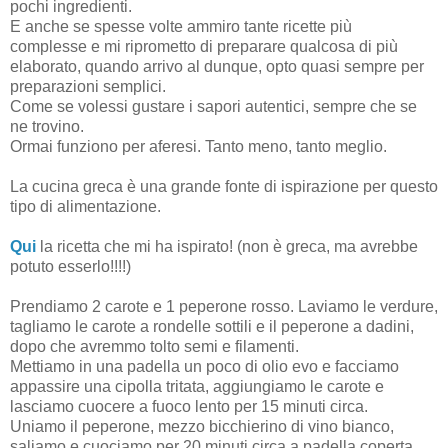
pochi ingredienti.
E anche se spesse volte ammiro tante ricette più
complesse e mi riprometto di preparare qualcosa di più
elaborato, quando arrivo al dunque, opto quasi sempre per
preparazioni semplici.
Come se volessi gustare i sapori autentici, sempre che se
ne trovino.
Ormai funziono per aferesi. Tanto meno, tanto meglio.
La cucina greca è una grande fonte di ispirazione per questo
tipo di alimentazione.
Qui
la ricetta che mi ha ispirato! (non è greca, ma avrebbe
potuto esserlo!!!!)
Prendiamo 2 carote e 1 peperone rosso. Laviamo le verdure,
tagliamo le carote a rondelle sottili e il peperone a dadini,
dopo che avremmo tolto semi e filamenti.
Mettiamo in una padella un poco di olio evo e facciamo
appassire una cipolla tritata, aggiungiamo le carote
e
lasciamo cuocere a fuoco lento per 15 minuti circa.
Uniamo il peperone, mezzo bicchierino di vino bianco,
saliamo e cuociamo per 20 minuti circa a padella coperta.