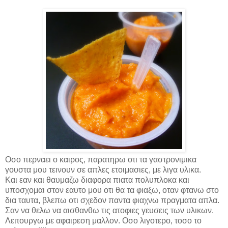
Οσο περναει ο καιρος, παρατηρω οτι τα γαστρονιμικα
γουστα μου τεινουν σε απλες ετοιμασιες, με λιγα υλικα.
Και εαν και θαυμαζω διαφορα πιατα πολυπλοκα και
υποσχομαι στον εαυτο μου οτι θα τα φιαξω, οταν φτανω στο
δια ταυτα, βλεπω οτι σχεδον παντα φιαχνω πραγματα απλα.
Σαν να θελω να αισθανθω τις ατοφιες γευσεις των υλικων.
Λειτουργω με αφαιρεση μαλλον. Οσο λιγοτερo, τοσο το