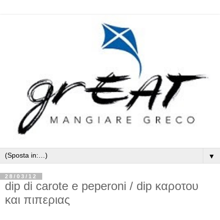
▼
28/03/12
dip di carote e peperoni / dip καροτου
και πιπεριας