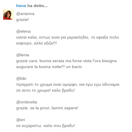
Irene
ha detto...
@arianna
grazie!
@elena
νασαι καλα, οντως ειναι για μερακληδες. το εφιαξα πολυ
καφτερο, αλλα αξιζει!!!
@lenia
grazie cara. buona serata ma forse vista l'ora bisogna
augurare la buona notte!!! un bacio
@kiki
πραγματι το χρωμα ειναι ομορφο, και εγω εχω αδυναμια
σε αυτο το χρωμα! καλο βραδυ!
@ombretta
grazie. se la provi, fammi sapere!
@eri
σε ευχαριστω. καλο σου βραδυ!