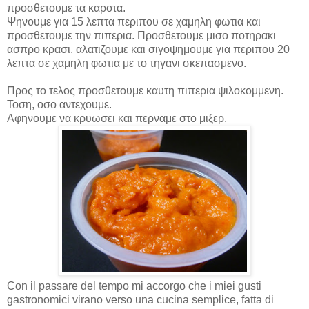
προσθετουμε τα καροτα.
Ψηνουμε για 15 λεπτα περιπου σε χαμηλη φωτια και
προσθετουμε την πιπερια. Προσθετουμε μισο ποτηρακι
ασπρο κρασι, αλατιζουμε και σιγοψημουμε για περιπου 20
λεπτα σε χαμηλη φωτια με το τηγανι σκεπασμενο.
Προς το τελος προσθετουμε καυτη πιπερια ψιλοκομμενη.
Τοση, οσο αντεχουμε.
Αφηνουμε να κρυωσει και περναμε στο μιξερ.
Con il passare del tempo mi accorgo che i miei gusti
gastronomici virano verso una cucina semplice, fatta di