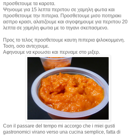
προσθετουμε τα καροτα.
Ψηνουμε για 15 λεπτα περιπου σε χαμηλη φωτια και
προσθετουμε την πιπερια. Προσθετουμε μισο ποτηρακι
ασπρο κρασι, αλατιζουμε και σιγοψημουμε για περιπου 20
λεπτα σε χαμηλη φωτια με το τηγανι σκεπασμενο.
Προς το τελος προσθετουμε καυτη πιπερια ψιλοκομμενη.
Τοση, οσο αντεχουμε.
Αφηνουμε να κρυωσει και περναμε στο μιξερ.
Con il passare del tempo mi accorgo che i miei gusti
gastronomici virano verso una cucina semplice, fatta di