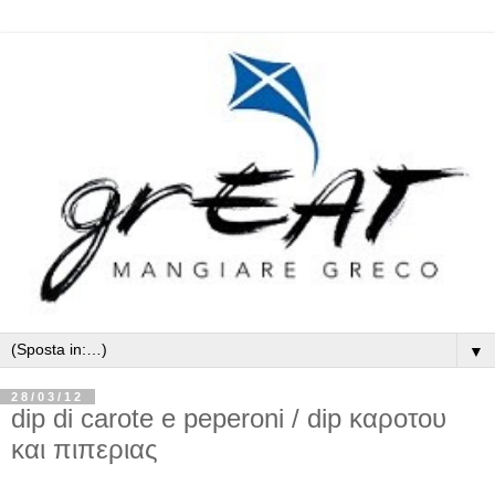
▼
28/03/12
dip di carote e peperoni / dip καροτου
και πιπεριας