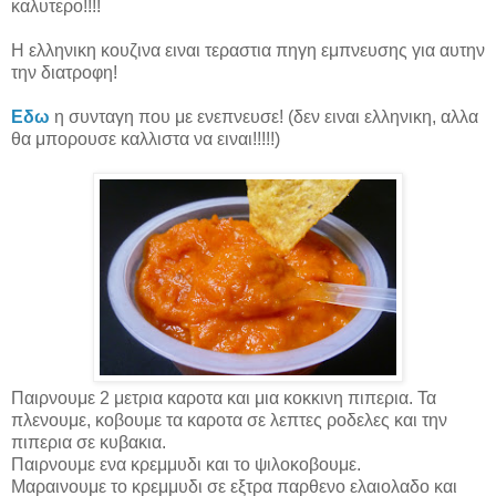
καλυτερο!!!!
Η ελληνικη κουζινα ειναι τεραστια πηγη εμπνευσης για αυτην
την διατροφη!
Εδω
η συνταγη που με ενεπνευσε! (δεν ειναι ελληνικη, αλλα
θα μπορουσε καλλιστα να ειναι!!!!!)
Παιρνουμε 2 μετρια καροτα και μια κοκκινη πιπερια. Τα
πλενουμε, κοβουμε τα καροτα σε λεπτες ροδελες και την
πιπερια σε κυβακια.
Παιρνουμε ενα κρεμμυδι και το ψιλοκοβουμε.
Μαραινουμε το κρεμμυδι σε εξτρα παρθενο ελαιολαδο και