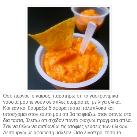
Οσο περναει ο καιρος, παρατηρω οτι τα γαστρονιμικα
γουστα μου τεινουν σε απλες ετοιμασιες, με λιγα υλικα.
Και εαν και θαυμαζω διαφορα πιατα πολυπλοκα και
υποσχομαι στον εαυτο μου οτι θα τα φιαξω, οταν φτανω στο
δια ταυτα, βλεπω οτι σχεδον παντα φιαχνω πραγματα απλα.
Σαν να θελω να αισθανθω τις ατοφιες γευσεις των υλικων.
Λειτουργω με αφαιρεση μαλλον. Οσο λιγοτερo, τοσο το