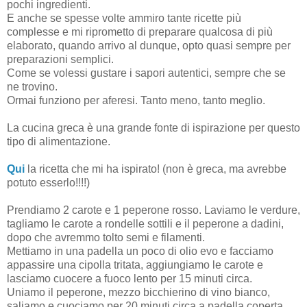
pochi ingredienti.
E anche se spesse volte ammiro tante ricette più
complesse e mi riprometto di preparare qualcosa di più
elaborato, quando arrivo al dunque, opto quasi sempre per
preparazioni semplici.
Come se volessi gustare i sapori autentici, sempre che se
ne trovino.
Ormai funziono per aferesi. Tanto meno, tanto meglio.
La cucina greca è una grande fonte di ispirazione per questo
tipo di alimentazione.
Qui
la ricetta che mi ha ispirato! (non è greca, ma avrebbe
potuto esserlo!!!!)
Prendiamo 2 carote e 1 peperone rosso. Laviamo le verdure,
tagliamo le carote a rondelle sottili e il peperone a dadini,
dopo che avremmo tolto semi e filamenti.
Mettiamo in una padella un poco di olio evo e facciamo
appassire una cipolla tritata, aggiungiamo le carote
e
lasciamo cuocere a fuoco lento per 15 minuti circa.
Uniamo il peperone, mezzo bicchierino di vino bianco,
saliamo e cuociamo per 20 minuti circa a padella coperta.