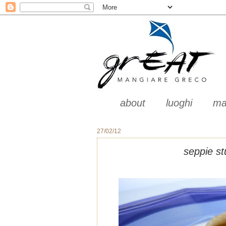
about
luoghi
ma
27/02/12
seppie st