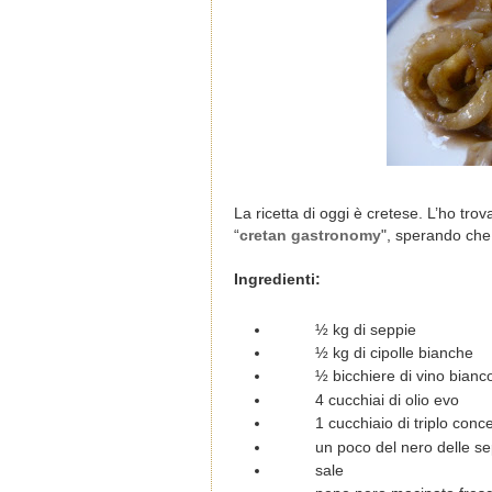
L
a ricetta di oggi è cretese. L’ho tro
“
cretan gastronomy
", sperando che 
Ingredienti:
½ kg di seppie
½ kg di cipolle bianche
½ bicchiere di vino bianc
4 cucchiai di olio evo
1 cucchiaio di triplo con
un poco del nero delle s
sale