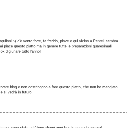
uiloni :-( c'è vento forte, fa freddo, piove e qui vicino a Penteli sembra
 piace questo piatto ma in genere tutte le preparazioni quaresimali
k digiunare tutto l'anno!
orare blog e non costringono a fare questo piatto, che non ho mangiato.
 e si vedrà in futuro!
limpo, sono stata ad Atene alcuni anni fa e le ricorodo ancora!