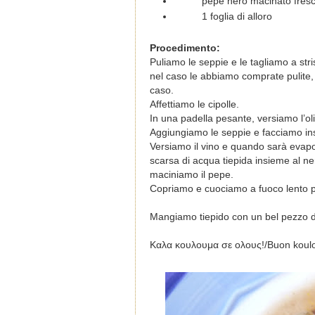
pepe nero macinato fres
1 foglia di alloro
Procedimento:
Puliamo le seppie e le tagliamo a st
nel caso le abbiamo comprate pulite, 
caso.
Affettiamo le cipolle.
In una padella pesante, versiamo l’ol
Aggiungiamo le seppie e facciamo in
Versiamo il vino e quando sarà evapo
scarsa di acqua tiepida insieme al ne
maciniamo il pepe.
Copriamo e c
uociamo a fuoco lento p
Mangiamo tiepido con un bel pezzo 
Καλα κουλουμα σε ολους!/Buon koulo