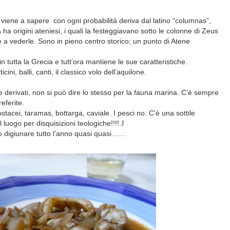
i viene a sapere
con ogni probabilità deriva dal latino “columnas”,
a ha origini ateniesi, i quali la festeggiavano sotto le colonne di Zeus
 a vederle. Sono in pieno centro storico; un punto di Atene
 in tutta la Grecia e tutt’ora mantiene le sue caratteristiche.
cini, balli, canti, il classico volo dell’aquilone.
e derivati, non si può dire lo stesso per la fauna marina. C’è sempre
eferite.
acei, taramas, bottarga, caviale. I pesci no. C’è una sottile
 luogo per disquisizioni teologiche!!!!
J
o digiunare tutto l’anno quasi quasi……