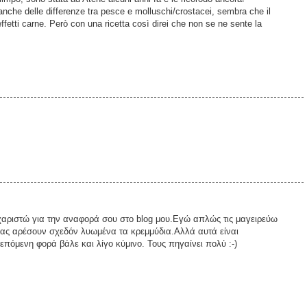
nche delle differenze tra pesce e molluschi/crostacei, sembra che il
effetti carne. Però con una ricetta così direi che non se ne sente la
χαριστώ για την αναφορά σου στο blog μου.Εγώ απλώς τις μαγειρεύω
μας αρέσουν σχεδόν λυωμένα τα κρεμμύδια.Αλλά αυτά είναι
όμενη φορά βάλε και λίγο κύμινο. Τους πηγαίνει πολύ :-)