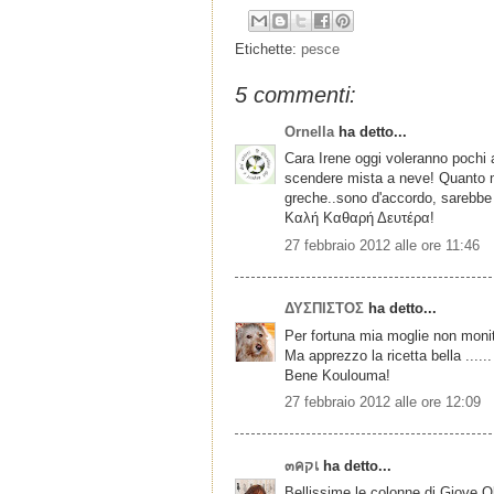
Etichette:
pesce
5 commenti:
Ornella
ha detto...
Cara Irene oggi voleranno pochi aq
scendere mista a neve! Quanto mi
greche..sono d'accordo, sarebbe o
Καλή Καθαρή Δευτέρα!
27 febbraio 2012 alle ore 11:46
ΔΥΣΠΙΣΤΟΣ
ha detto...
Per fortuna mia moglie non monit
Ma apprezzo la ricetta bella ......
Bene Koulouma!
27 febbraio 2012 alle ore 12:09
๓คקเ
ha detto...
Bellissime le colonne di Giove O