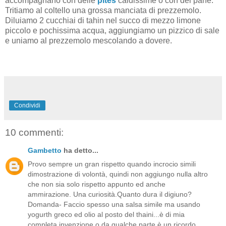
accompagnano con delle
pites
caldissime o con del pane.
Tritiamo al coltello una grossa manciata di prezzemolo.
Diluiamo 2 cucchiai di tahin nel succo di mezzo limone
piccolo e pochissima acqua, aggiungiamo un pizzico di sale
e uniamo al prezzemolo mescolando a dovere.
Condividi
10 commenti:
Gambetto
ha detto...
Provo sempre un gran rispetto quando incrocio simili
dimostrazione di volontà, quindi non aggiungo nulla altro
che non sia solo rispetto appunto ed anche
ammirazione. Una curiosità.Quanto dura il digiuno?
Domanda- Faccio spesso una salsa simile ma usando
yogurth greco ed olio al posto del thaini...è di mia
completa invenzione o da qualche parte è un ricordo