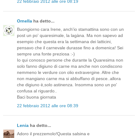
22 febbraio 2012 alle ore 08:19
Ornella
ha detto...
Buongiorno cara Irene, anch'io stamattina sono con un
post un po' quaresimale, la lagàna. Ma non sapevo ad
esempio che questa era la settimana dei latticini,
pensavo che il carnevale durasse fino a domenica! Sei
sempre una fonte preziosa :-)
Io qui conosco persone che durante la Quaresima non
solo fanno digiuno di carne ma anche non condiscono
nemmeno le verdure con olio extravergine. Altre che
non mangiano carne ma si abbuffano di pesce..allora
che digiuno è,solo astinenza. Insomma sono un po'
confusa al riguardo..
Baci buona giornata
22 febbraio 2012 alle ore 08:39
Lenia
ha detto...
Adoro il prezzemolo!Questa salsina e