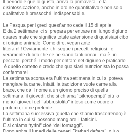
Il periodo è quello giusto, arriva la primavera,
e la
disintossicazione, anche in ordine quantitativo e non solo
qualitativo è pressoché
indispensabile.
La Pasqua per i greci quest’anno cade il 15 di aprile.
E da 2 settimane
ci si prepara per entrare nel lungo digiuno
quaresimale che significa totale astensione di qualsiasi cibo
di origine animale. Come dire, vegan ante
litteram!!! Ovviamente chi segue i precetti religiosi,
e
veramente dubito che ce ne siano tanti ormai,
ma è un
peccato, perché il modo per entrare nel digiuno e praticarlo
è quello corretto e credo che qualsiasi nutrizionista lo possa
confermare!
La settimana scorsa era l’ultima settimana in cui si poteva
mangiare la carne. Infatti, la tradizione vuole carne alla
brace, che dà il nome a un giorno preciso di quella
settimana, il giovedì, che si chiama “tsiknopempti” più
o
meno” giovedì dell' abbrustolito” inteso come odore o
profumo, come preferite.
La settimana successiva (quella che stiamo trascorrendo) è
l’ultima in cui si
possono mangiare i
latticini.
E si chiama “tyrini” cioè “dei formaggi”.
Dopo arriva il lunedì delle ceneri, "kathari deftera", più o