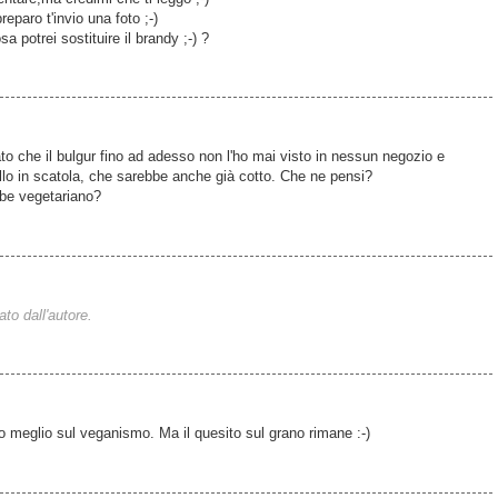
eparo t'invio una foto ;-)
a potrei sostituire il brandy ;-) ?
o che il bulgur fino ad adesso non l'ho mai visto in nessun negozio e
ello in scatola, che sarebbe anche già cotto. Che ne pensi?
bbe vegetariano?
o dall'autore.
o meglio sul veganismo. Ma il quesito sul grano rimane :-)