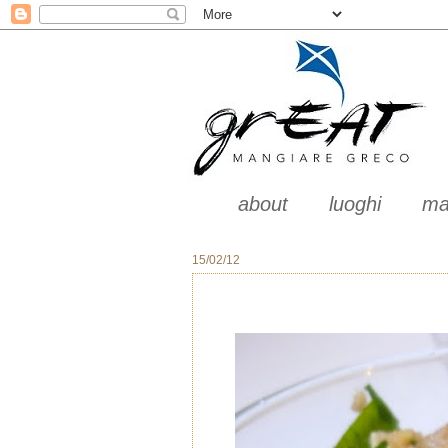
about
luoghi
ma
15/02/12