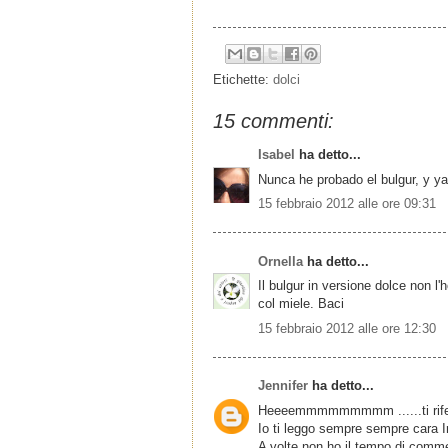
Etichette:
dolci
15 commenti:
Isabel
ha detto...
Nunca he probado el bulgur, y ya
15 febbraio 2012 alle ore 09:31
Ornella
ha detto...
Il bulgur in versione dolce non l
col miele. Baci
15 febbraio 2012 alle ore 12:30
Jennifer
ha detto...
Heeeemmmmmmmmm ......ti riferi
Io ti leggo sempre sempre cara Ir
A volte non ho il tempo di comme