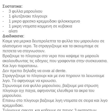
Συστατικα
:
-
3
φυλλα μαρουλιου
-
1 φλυτζανακι πλιγουρι
-
1 μικρο φρεσκο κρεμμυδακι ψιλοκκομενο
-
1 μικρη ντοματα κομμενη σε κυβακια
-
αλατι
Διαδικασια:
Καιμε για μερικα δευτερολεπτα τα φυλλα του μαρουλιου σε
αλατισμενο νερο. Τα στραγγιζουμε και τα ακουμπαμε σε
πετσετα να στεγνωσουν.
Βραζουμε το πλιγουρι στο νερο που καψαμε το μαρουλι
ακολουθωντας τις οδηγιες που γραφονται στην συσκευασια.
Και λιγο παραπανω.
Δεν πρεπει δηλαδη να ειναι
al
dente
.
Στραγγιζουμε το πλιγουρι και με ενα πηρουνι το λειωνουμε
λιγο. Τo αφηνουμε να κρυωσει.
Στρωνουμε ενα φυλλο μαρουλιου, βαζουμε μια στρωση
πλιγουρι οχι παχια, αφηνοντας ελευθερα τα ακρα του
μαρουλιου.
Επανω στο πλιγουρι βαζουμε λιγη ντοματα σε σειρα και λιγο
κρεμμυδακι.
Τυλιγουμε σφιχτα, και κοβουμε σε παχος 3 εκατοστων.