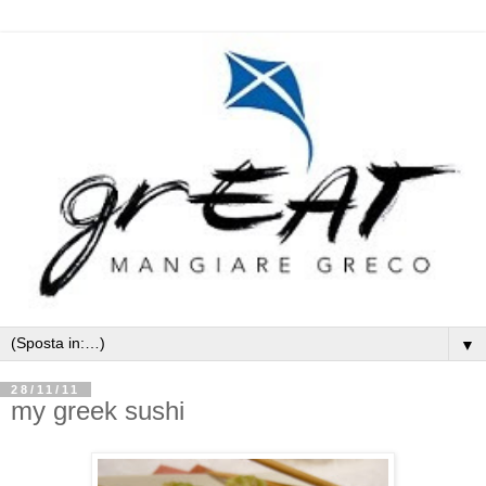
▼
28/11/11
my greek sushi