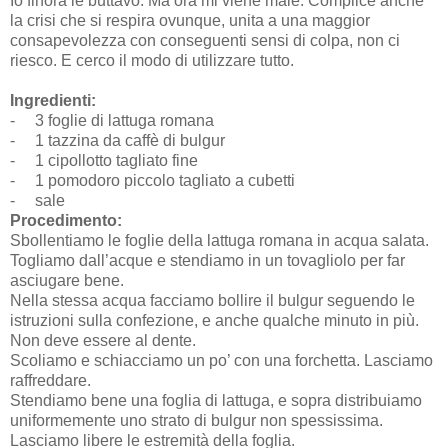
Io finora le buttavo. Ma ora mi viene male. Complice anche
la crisi che si respira ovunque, unita a una maggior
consapevolezza con conseguenti sensi di colpa, non ci
riesco. E cerco il modo di utilizzare tutto.
Ingredienti:
-
3 foglie di lattuga romana
-
1 tazzina da caffè di bulgur
-
1 cipollotto tagliato fine
-
1 pomodoro piccolo tagliato a cubetti
-
sale
Procedimento:
Sbollentiamo le foglie della lattuga romana in acqua salata.
Togliamo dall’acque e stendiamo in un tovagliolo per far
asciugare bene.
Nella stessa acqua facciamo bollire il bulgur seguendo le
istruzioni sulla confezione, e anche qualche minuto in più.
Non deve essere al dente.
Scoliamo e schiacciamo un po’ con una forchetta. Lasciamo
raffreddare.
Stendiamo bene una foglia di lattuga, e sopra distribuiamo
uniformemente uno strato di bulgur non spessissima.
Lasciamo libere le estremità della foglia.