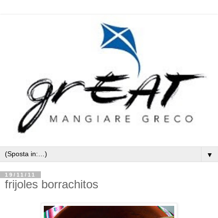
▼
19/11/11
frijoles borrachitos