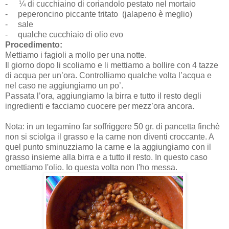
-
¼ di cucchiaino di coriandolo pestato nel mortaio
-
peperoncino piccante tritato (jalapeno è meglio)
-
sale
- qualche cucchiaio di olio evo
Procedimento:
Mettiamo i fagioli a mollo per una notte.
Il giorno dopo li scoliamo e li mettiamo a bollire con 4 tazze
di acqua per un’ora. Controlliamo qualche volta l’acqua e
nel caso ne aggiungiamo un po’.
Passata l’ora, aggiungiamo la birra e
tutto il resto degli
ingredienti e facciamo cuocere per mezz’ora ancora.
Nota: in un tegamino far soffriggere 50 gr. di pancetta finchè
non si sciolga il grasso e la carne non diventi croccante. A
quel punto sminuzziamo la carne e la aggiungiamo con il
grasso insieme alla birra e a tutto il resto. In questo caso
omettiamo l'olio. Io questa volta non l'ho messa.