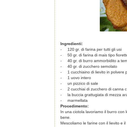
Ingredienti:
-
120 gr. di farina per tutti gli usi
-
50 gr. di farina di mais tipo fiorett
-
40 gr. di burro ammorbidito a t
-
40 gr. di zucchero semolato
-
1 cucchiaino di lievito in polvere 
-
1 uovo intero
-
un pizzico di sale
-
2 cucchiai di zucchero di canna c
-
la buccia grattugiata di mezza ar
-
marmellata
Procedimento:
In una ciotola lavoriamo il burro co
bene.
Mescoliamo le farine con il lievito e 