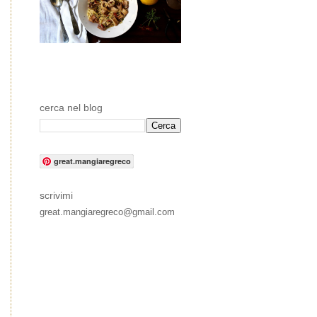
cerca nel blog
great.mangiaregreco
scrivimi
great.mangiaregreco@gmail.com