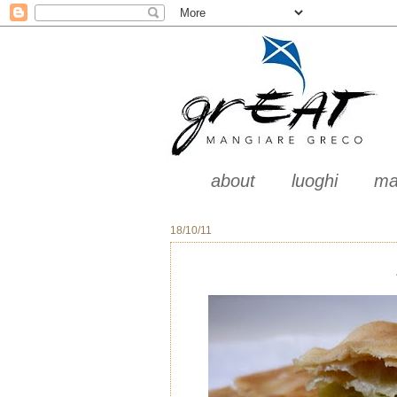
about
luoghi
ma
18/10/11