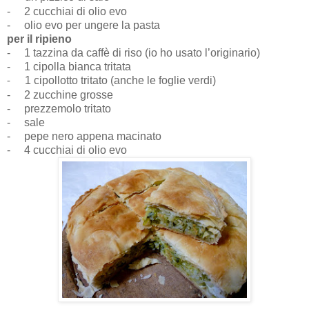
- 2 cucchiai di olio evo
-
olio evo per ungere la pasta
per il ripieno
-
1 tazzina da caffè di riso (io ho usato l’originario)
-
1 cipolla bianca tritata
1 cipollotto tritato (anche le foglie verdi)
-
-
2 zucchine grosse
-
prezzemolo tritato
-
sale
-
pepe nero appena macinato
-
4 cucchiai di olio evo