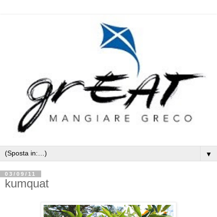
▼
03/09/11
kumquat