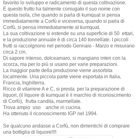
favorito lo sviluppo e radicamento di questa coltivazione.
E questo frutto ha talmente coniugato il suo nome con
questa isola, che quando si parla di kumquat si pensa
immediatamente a Corfù e viceversa, quando si parla di
Corfù, si pensa immediatamente al kumquat.
La sua coltivazione si estende su una superficie di 50
ettari,
e la produzione annuale è di circa 140 tonnellate. I piccoli
frutti si raccolgnono nel periodo Gennaio - Marzo e misurano
circa 2 cm.
Di sapore intenso, dolceamaro, si mangiano interi con la
scorza, ma per lo più si usano per varie preparazioni.
La maggior parte della produzione viene assorbita
localmente. Una piccola parte viene esportata in Italia,
Francia, Inghilterra.
Ricco di vitamine A e C, si presta
per la preparazione di
liquori, (il liquore di kumquat è il marchio di riconoscimento
di Corfù),
frutta candita, marmellate.
Trova ampio uso
anche in cucina.
Ha ottenuto il riconoscimento IGP nel 1994.
Se qualcuno andasse a Corfù, non dimentichi di comprare
una bottiglia di liquore!!!!