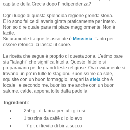
capitale della Grecia dopo l’indipendenza?
Ogni luogo di questa splendida regione gronda storia.
E io sono felice di averla girata praticamente per intero.
Non so dire quale parte mi piace maggiormente. Non è
facile.
Sicuramente tra quelle assolute è
Messinia
. Tanto per
essere retorica, ci lasciai il cuore.
La ricetta che segue è proprio di questa zona. L'etimo pare
sia "lalaghi" che significa fritella. Queste
frittelle si
preparavano per le grandi feste religiose. Ora ovviamente si
trovano un po’ in tutte le stagioni. Buonissime da sole,
squisite con un buon formaggio, magari la
sfela
che è
locale,
e secondo me, buonissime anche con un buon
salume, calde, appena tolte dalla padella.
Ingredienti:
250 gr. di farina per tutti gli usi
1 tazzina da caffè di olio evo
7 gr. di lievito di birra secco