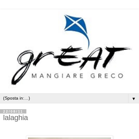
▼
22/08/11
lalaghia