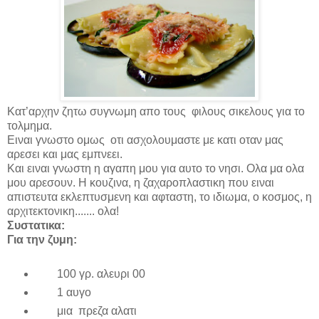
Κατ’αρχην ζητω συγνωμη απο τους φιλους σικελους για το
τολμημα.
Ειναι γνωστο ομως οτι ασχολουμαστε με κατι οταν μας
αρεσει και μας εμπνεει.
Και ειναι γνωστη η αγαπη μου για αυτο το νησι. Ολα μα ολα
μου αρεσουν. Η κουζινα, η ζαχαροπλαστικη που ειναι
απιστευτα εκλεπτυσμενη και αφταστη, το ιδιωμα, ο κοσμος, η
αρχιτεκτονικη....... ολα!
Συστατικα:
Για την ζυμη:
100 γρ. αλευρι 00
1 αυγο
μια πρεζα αλατι