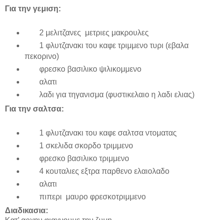
Για την γεμιση:
2 μελιτζανες
μετριες μακρουλες
1 φλυτζανακι του καφε τριμμενο τυρι (εβαλα
πεκορινο)
φρεσκο βασιλικο ψιλικομμενο
αλατι
λαδι για τηγανισμα (φυστικελαιο η λαδι ελιας)
Για την σαλτσα:
1 φλυτζανακι του καφε σαλτσα ντοματας
1 σκελιδα σκορδο
τριμμενο
φρεσκ
o
βασιλικο
τριμμενο
4 κουταλιες εξτρα παρθενο ελαιολαδο
αλατι
πιπερι
μαυρο φρεσκοτριμμενο
Διαδικασια: