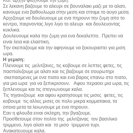
Κατ’ αρχην φιαχνουμε την ζυμη.
Σε λεκανη βαζουμε το αλευρι σε βουναλακι μαζι με το αλατι,
κανουμε ενα βαθουλωμα στην μεση και σπαμε το αυγο μεσα.
Αρχιζουμε να δουλευουμε με ενα πηρουνι την ζυμη απο το
κεντρο, παιρνοντας λιγο λιγο το αλευρι και δουλευοντας
κυκλικα.
Δουλευουμε καλα την ζυμη για ενα δεκαλεπτο. Πρεπει να
ειναι λεια και ελαστικη.
Την σκεπαζουμε και την αφηνουμε να ξεκουραστει για μιση
ωρα.
Η γεμιση:
Πλενουμε τις μελιτζανες, τις κοβουμε σε λεπτες φετες, τις
πασπαλιζουμε με αλατι και τις βαζουμε σε σουρωτηρι
σκεπασμενες με ενα πιατο και ενα βαρος επανω στο πιατο,
για μια ωρα για να ξεπικρισουν. Αφου περασει μια ωρα, τις
ξεπλενουμε και τις στεγνωνουμε καλα.
Τις τηγανιζουμε και αφου κρατησουμε τις μισες φετες, τις
κοβουμε τις αλλες μισες σε πολυ μικρα κομματακια, τα
οποια μετα τα λειωνουμε με ενα πηρουνι.
Εαν η φλουδα ειναι σκληρη, την βγαζουμε.
Προσθετουμε στον πολτο της μελιτζανας τον βασιλικο
τριμμενο, λιγο αλατι και το μισο τριμμενο τυρι.
Ανακατευουμε καλα.