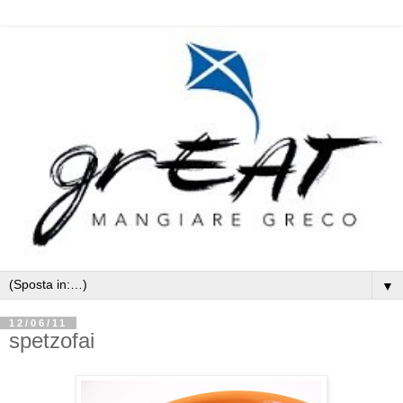
▼
12/06/11
spetzofai