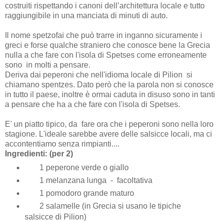
costruiti rispettando i canoni dell’architettura locale e tutto
raggiungibile in una manciata di minuti di auto.
Il nome spetzofai che può trarre in inganno sicuramente i
greci e forse qualche straniero che conosce bene la Grecia
nulla a che fare con l'isola di Spetses come erroneamente
sono in molti a pensare.
Deriva dai peperoni che nell'idioma locale di Pilion
si
chiamano spentzes. Dato però che la parola non si conosce
in tutto il paese, inoltre è ormai caduta in disuso sono in tanti
a pensare che ha a che fare con l'isola di Spetses.
E' un piatto tipico, da fare ora che i peperoni sono nella loro
stagione. L'ideale sarebbe avere delle salsicce locali, ma ci
accontentiamo senza rimpianti....
Ingredienti: (per 2)
1 peperone verde o giallo
1 melanzana lunga - facoltativa
1 pomodoro grande maturo
2 salamelle (in Grecia si usano le tipiche
salsicce di Pilion)