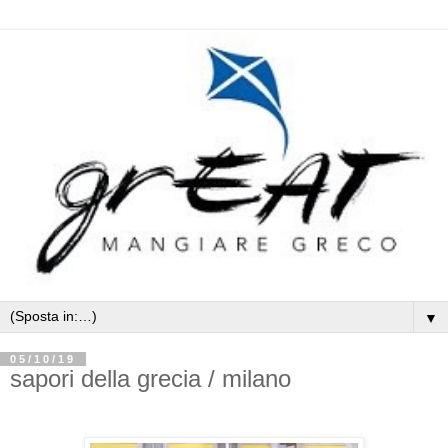
▼
05/10/19
sapori della grecia / milano