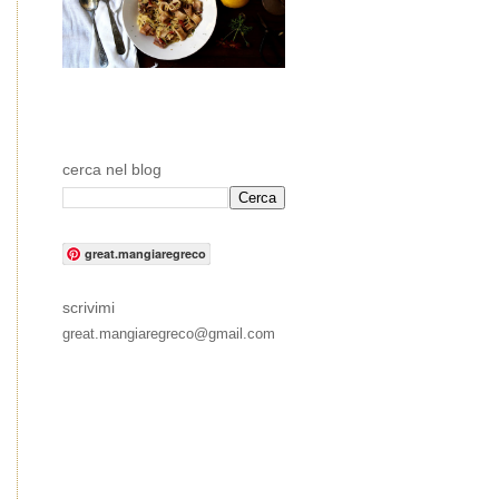
cerca nel blog
great.mangiaregreco
scrivimi
great.mangiaregreco@gmail.com