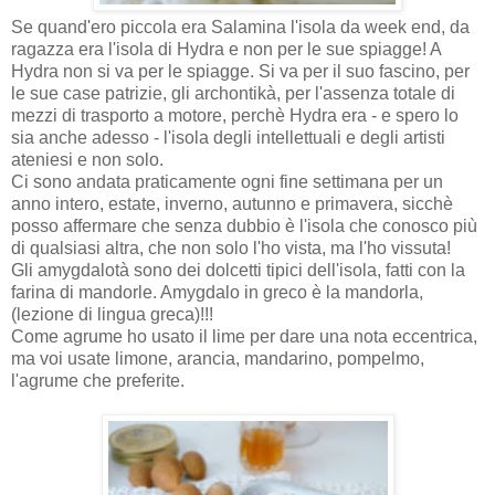
Se quand'ero piccola era Salamina l'isola da week end, da
ragazza era l'isola di Hydra e non per le sue spiagge! A
Hydra non si va per le spiagge. Si va per il suo fascino, per
le sue case patrizie, gli archontikà, per l'assenza totale di
mezzi di trasporto a motore, perchè Hydra era - e spero lo
sia anche adesso - l'isola degli intellettuali e degli artisti
ateniesi e non solo.
Ci sono andata praticamente ogni fine settimana per un
anno intero, estate, inverno, autunno e primavera, sicchè
posso affermare che senza dubbio è l'isola che conosco più
di qualsiasi altra, che non solo l'ho vista, ma l'ho vissuta!
Gli amygdalotà sono dei dolcetti tipici dell'isola, fatti con la
farina di mandorle. Amygdalo in greco è la mandorla,
(lezione di lingua greca)!!!
Come agrume ho usato il lime per dare una nota eccentrica,
ma voi usate limone, arancia, mandarino, pompelmo,
l'agrume che preferite.