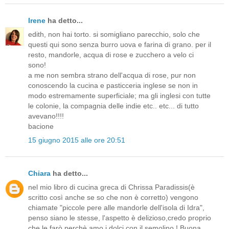
Irene
ha detto...
edith, non hai torto. si somigliano parecchio, solo che
questi qui sono senza burro uova e farina di grano. per il
resto, mandorle, acqua di rose e zucchero a velo ci
sono!
a me non sembra strano dell'acqua di rose, pur non
conoscendo la cucina e pasticceria inglese se non in
modo estremamente superficiale; ma gli inglesi con tutte
le colonie, la compagnia delle indie etc.. etc... di tutto
avevano!!!!
bacione
15 giugno 2015 alle ore 20:51
Chiara
ha detto...
nel mio libro di cucina greca di Chrissa Paradissis(è
scritto così anche se so che non è corretto) vengono
chiamate "piccole pere alle mandorle dell'isola di Idra",
penso siano le stesse, l'aspetto è delizioso,credo proprio
che le farò perchè amo i dolci con il semolino ! Buona