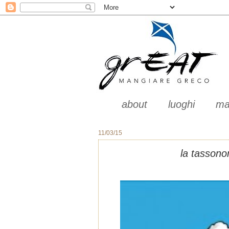
about
luoghi
ma
11/03/15
la tassono