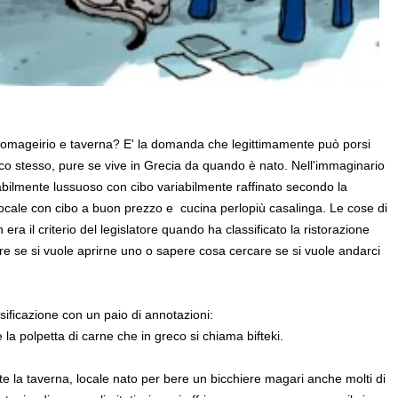
oinomageirio e taverna? E' la domanda che legittimamente può porsi
reco stesso, pure se vive in Grecia da quando è nato. Nell'immaginario
ariabilmente lussuoso con cibo variabilmente raffinato secondo la
locale con cibo a buon prezzo e cucina perlopiù casalinga. Le cose di
ra il criterio del legislatore quando ha classificato la ristorazione
re se si vuole aprirne uno o sapere cosa cercare se si vuole andarci
ssificazione con un paio di annotazioni:
la polpetta di carne che in greco si chiama bifteki.
e la taverna, locale nato per bere un bicchiere magari anche molti di