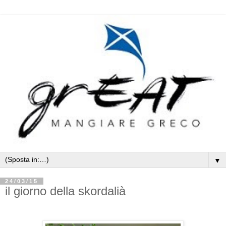
▼
24/03/15
il giorno della skordalià