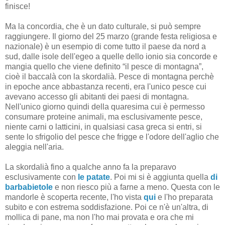
finisce!
Ma la concordia, che è un dato culturale, si può sempre
raggiungere. Il giorno del 25 marzo (grande festa religiosa e
nazionale) è un esempio di come tutto il paese da nord a
sud, dalle isole dell'egeo a quelle dello ionio sia concorde e
mangia quello che viene definito “il pesce di montagna”,
cioè il baccalà con la skordalià. Pesce di montagna perchè
in epoche ance abbastanza recenti, era l'unico pesce cui
avevano accesso gli abitanti dei paesi di montagna.
Nell'unico giorno quindi della quaresima cui è permesso
consumare proteine animali, ma esclusivamente pesce,
niente carni o latticini, in qualsiasi casa greca si entri, si
sente lo sfrigolio del pesce che frigge e l'odore dell'aglio che
aleggia nell'aria.
La skordalià fino a qualche anno fa la preparavo
esclusivamente con
le patate
. Poi mi si è aggiunta quella
di
barbabietole
e non riesco più a farne a meno. Questa con le
mandorle è scoperta recente, l'ho vista
qui
e l'ho preparata
subito e con estrema soddisfazione. Poi ce n'è un'altra, di
mollica di pane, ma non l'ho mai provata e ora che mi