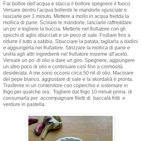
Far bollire dell'acqua e stacca il bollore spegnere il fuoco.
Versare dentro l'acqua bollente le mandorle sgusciate e
lasciarle per 1 minuto. Mettere a mollo in acqua fredda la
mollica di pane. Scolare le mandorle, lasciarle raffreddare
un po' e togliere la buccia. Metterle nel frullatore con gli
spicchi di aglio sbucciati e un poco di sale. Frullare fino a
ridurre il tutto a sabbia. Sbucciare la patata, tagliarla a dadini
e aggiungerla nel frullatore. Strizzare la mollica di pane e
unirla agli altri ingredienti nel frullatore insieme all'aceto.
Versare un po' di olio e dare un giro. Spegnere, aggiungere
un altro poco di olio e continuare così fino a cremosità
desiderata. A me sono occorsi circa 50 ml di olio. Macinare
del pepe bianco, aggiustare di sale e la skordalià è pronta.
Trasferire in un contenitore con coperchio e sistemare in
frigo per qualche ora. Togliere dal frigo 10 minuti prima di
consumarla per accompagnare filetti di baccalà fritti e
verdure in pastella.