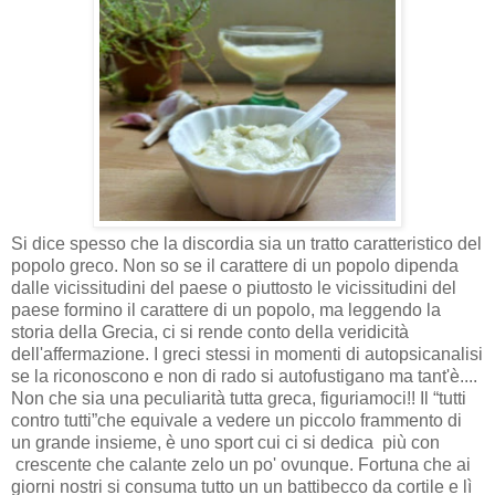
S
i dice spesso che la discordia sia un tratto caratteristico del
popolo greco. Non so se il carattere di un popolo dipenda
dalle vicissitudini del paese o piuttosto le vicissitudini del
paese formino il carattere di un popolo, ma leggendo la
storia della Grecia, ci si rende conto della veridicità
dell'affermazione. I greci stessi in momenti di a
utopsicanalisi
se la riconoscono e non di rado si autofustigano ma tant'è....
Non che sia una peculiarità tutta greca, figuriamoci!! Il “tutti
contro tutti”che equivale a vedere un piccolo frammento di
un grande insieme, è uno sport cui ci si dedica più con
crescente che calante zelo un po' ovunque. Fortuna che ai
giorni nostri si consuma tutto un un battibecco da cortile e lì