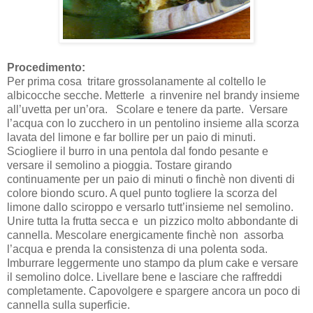
Procedimento:
Per prima cosa tritare grossolanamente al coltello le
albicocche secche. Metterle a rinvenire nel brandy insieme
all’uvetta per un’ora. Scolare e tenere da parte. Versare
l’acqua con lo zucchero in un pentolino insieme alla scorza
lavata del limone e far bollire per un paio di minuti.
Sciogliere il burro in una pentola dal fondo pesante e
versare il semolino a pioggia. Tostare girando
continuamente per un paio di minuti o finchè non diventi di
colore biondo scuro. A quel punto togliere la scorza del
limone dallo sciroppo e versarlo tutt’insieme nel semolino.
Unire tutta la frutta secca e un pizzico molto abbondante di
cannella. Mescolare energicamente finchè non assorba
l’acqua e prenda la consistenza di una polenta soda.
Imburrare leggermente uno stampo da plum cake e versare
il semolino dolce. Livellare bene e lasciare che raffreddi
completamente. Capovolgere e spargere ancora un poco di
cannella sulla superficie.