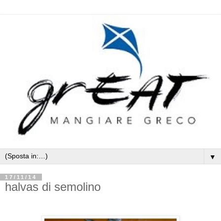
▼
17/11/14
halvas di semolino