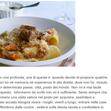
n crisi profonda; una di queste è quando decido di proporre qualche
ui non ho né memoria né esperienza di vita diretta, dove non ho vissuto
 di un determinato paese, città, posto del mondo. Non mi è mai facile
o questo; informarmi da scritti non mi è sufficiente. Sento sempre che
eno una visita veloce nel posto per acquisire, assimilare e
to accada bisogna vivere i luoghi, viverli a lungo, entrare nelle case
diffondono dalla cucina , sedersi sulla stessa tavola e condividere lo