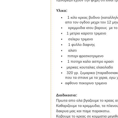
τζενοβεζοι εχουν την φημη οτι ειναι τρ
Υλικα:
1 κιλο κρεας βοδινο (καταλληλ
απο τον ογδοο μεχρι τον 12 μην
κρεμμυδια ισου βαρους με το 
1
μετριο καροτο τριμενο
σελερυ τριμενο
1 φυλλο δαφνης
αλατι
πιπερι φρεσκοτριμενο
1 ποτηρι καλο ασπρο κρασι
μερικες κουταλιες ελαιολαδο
320 γρ. ζυμαρικα (παραδοσιακα
που τα σπανε με τα χερια, εγω
αφθονο
π
εκορινο τριμενο
Διαδικασια
:
Πρωτα απο ολα βγαζουμε το κρεας απ
Καθαριζουμε τα κρεμμυδια, τα πλενου
δακρυα μας και παμε παρακατω.
Κοβουμε το κρεας σε κομματια μεγεθ