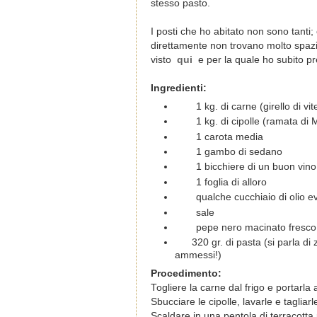
stesso pasto.
I posti che ho abitato non sono tanti;
direttamente non trovano molto spaz
visto
qui
e per la quale ho subito pr
Ingredienti:
1 kg. di carne (girello di vit
1 kg. di cipolle (ramata di
1 carota media
1 gambo di sedano
1 bicchiere di un buon vino
1 foglia di alloro
qualche cucchiaio di olio e
sale
pepe nero macinato fresco
320 gr. di pasta (si parla di
ammessi!)
Procedimento:
Togliere la carne dal frigo e portarla
Sbucciare le cipolle, lavarle e tagliarle a
Scaldare in una pentola di terracotta