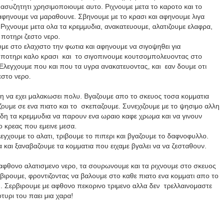
ασυζητητι χρησιμοποιουμε αυτο. Ριχνουμε μετα το καροτο και το
αφηνουμε να μαραθουνε. Σβηνουμε με το κρασι και αφηνουμε λιγα
. Ριχνουμε μετα ολα τα κρεμμυδια, ανακατευουμε, αλατιζουμε ελαφρα,
ποτηρι ζεστο νερο.
με στο ελαχιστο την φωτια και αφηνουμε να σιγοψηθει για
 ποτηρι καλο κρασι και το σιγοπινουμε κουτσομπολευοντας στο
Ελεγχουμε που και που τα υγρα ανακατευοντας, και εαν δουμε οτι
εστο νερο.
η να εχει μαλακωσει πολυ. Βγαζουμε απο το σκευος τοσα κομματια
αζουμε σε ενα πιατο και το σκεπαζουμε. Συνεχιζουμε με το ψησιμο αλλη
αδη τα κρεμμυδια να παρουν ενα ωραιο καφε χρωμα και να γινουν
ο κρεας που εμεινε μεσα.
εγχουμε το αλατι, τριβουμε το πιπερι και βγαζουμε το δαφνοφυλλο.
και ξαναβαζουμε τα κομματια που ειχαμε βγαλει να να ζεσταθουν.
 αφθονο αλατισμενο νερο, τα σουρωνουμε και τα ριχνουμε στο σκευος
βιρουμε, φροντιζοντας να βαλουμε στο καθε πιατο ενα κομματι απο το
η. Σερβιρουμε με αφθονο πεκορινο τριμενο αλλα δεν τρελλαινομαστε
τυρι του παει μια χαρα!