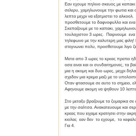
Εαν εχουμε πηλινο σκευος με καπακι 
σελερυ, χαμηλωνουμε την φωτια και 
λεπτα μεχρι να εξατμιστει το αλκοολ
προσθετουμε το δαφνοφυλλο και ενα 
Σκεπαζουμε με το καπακι, χαμηλωνου
τουλαχιστον 3 ωρες. Παιρνουμε ενα
τηλεφωνο με την καλυτερη μας φιλη! 
στεγνωνει πολυ, προσθετουμε λιγο ζ
Μετα απο 3 ωρες το κρεας πρεπει ηδ
οσα ειναι και οι συνδαιτημονες, τα β
μια η ακομη και δυο ωρες, μεχρι δηλ
σχεδον μια κρεμα μαζι με το υπολοιπ
Οταν φτασουμε σε αυτο το σημειο, ελ
Αφηνουμε ακομη να ψηθουν 10 λεπτα 
Στο μεταξυ βραζουμε τα ζυμαρικα σε
με την σαλτσα. Ανακατευουμε και σερ
κρεας που ειχαμε κρατησει στην ακρ
κιολας εαν δεν το εχουμε, το κεφαλο
Για 4.