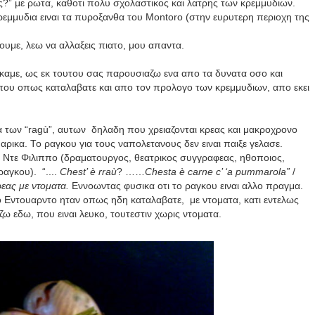
εις?” με ρωτα, καθοτι πολυ σχολαστικος και λατρης των κρεμμυδιων.
ρεμμυδια ειναι τα πυροξανθα του
Montoro
(στην ευρυτερη περιοχη της
ουμε, λεω να αλλαξεις πιατο, μου απαντα.
καμε, ως εκ τουτου σας παρουσιαζω ενα απο τα δυνατα οσο και
που οπως καταλαβατε και απο τον προλογο των κρεμμυδιων, απο εκει
 των “
rag
ù”, αυτων δηλαδη που χρειαζονται κρεας και μακροχρονο
ρικα. Το ραγκου για τους ναπολετανους δεν ειναι παιξε γελασε.
ο Ντε Φιλιππο (δραματουργος, θεατρικος συγγραφεας, ηθοποιος,
 ραγκου).
“....
Chest’ è rraù
? ……
Chesta
è
carne
c
’ ‘
a
pummarola
”
/
ρεας με ντοματα.
Εννοωντας φυσικα οτι το ραγκου ειναι αλλο πραγμα.
 Εντουαρντο ηταν οπως ηδη καταλαβατε, με ντοματα, κατι εντελως
ω εδω, που ειναι λευκο, τουτεστιν χωρις ντοματα
.