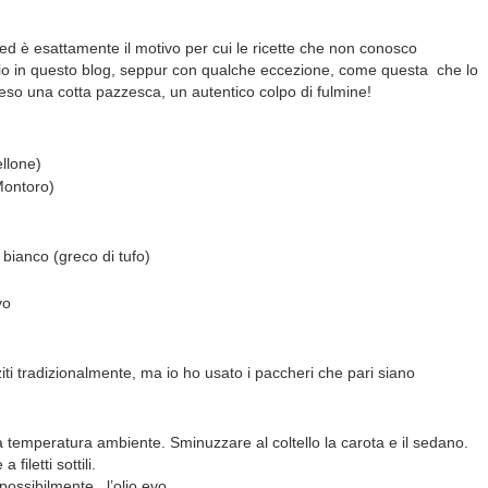
 ed è esattamente il motivo per cui le ricette che non conosco
io in questo blog, seppur con qualche eccezione, come questa che lo
eso una cotta pazzesca, un autentico colpo di fulmine!
ellone)
 Montoro)
 bianco (greco di tufo)
vo
 ziti tradizionalmente, ma io ho usato i paccheri che pari siano
 a temperatura ambiente. Sminuzzare al coltello la carota e il sedano.
 filetti sottili.
 possibilmente, l’olio evo.