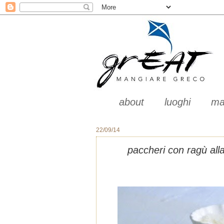
about
luoghi
ma
22/09/14
paccheri con ragù all