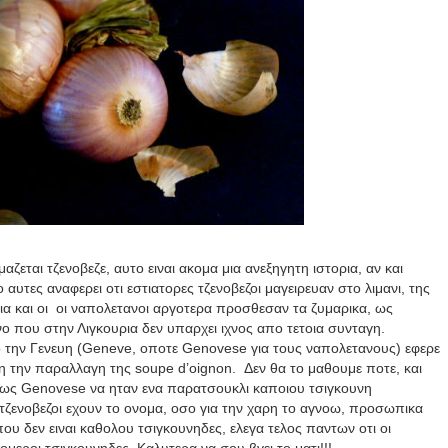
αζεται τζενοβεζε, αυτο ειναι ακομα μια ανεξηγητη ιστορια, αν και
υτες αναφερει οτι εστιατορες τζενοβεζοι μαγειρευαν στο λιμανι, της
ια και οι οι ναπολετανοι αργοτερα προσθεσαν τα ζυμαρικα, ως
ο που στην Λιγκουρια δεν υπαρχει ιχνος απο τετοια συνταγη.
 την Γενευη (
Geneve
, οποτε
Genovese
για τους ναπολετανους) εφερε
τη την παραλλαγη της
soupe d
’
oignon
. Δεν θα το μαθουμε ποτε, και
πλως
Genovese
να ηταν ενα παρατσουκλι καποιου τσιγκουνη
τζενοβεζοι εχουν το ονομα, οσο για την χαρη το αγνοω, προσωπικα
υ δεν ειναι καθολου τσιγκουνηδες, ελεγα τελος παντων οτι οι