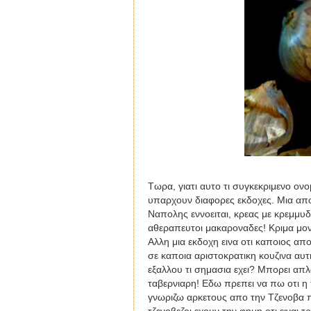
Τωρα, γιατι αυτο τι συγκεκριμενο ονομ
υπαρχουν διαφορες εκδοχες. Μια απο α
Ναπολης εννοειται, κρεας με κρεμμυδ
αθεραπευτοι μακαροναδες! Κριμα μον
Αλλη μια εκδοχη εινα οτι καποιος απο
σε καποια αριστοκρατικη κουζινα αυ
εξαλλου τι σημασια εχει? Μπορει α
ταβερνιαρη! Εδω πρεπει να πω οτι η 
γνωριζω αρκετους απο την Τζενοβα πο