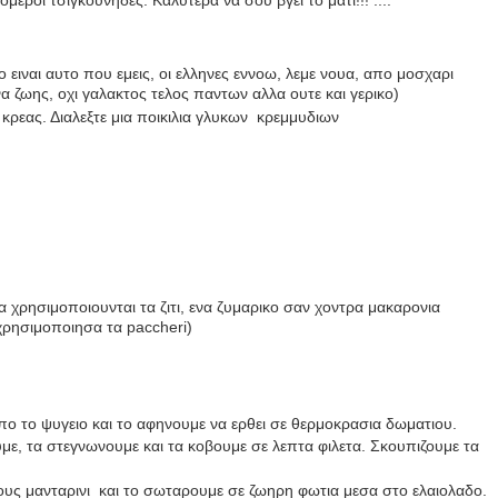
ομεροι τσιγκουνηδες. Καλυτερα να σου βγει το ματι!!! ....
ο ειναι αυτο που εμεις, οι ελληνες εννοω, λεμε νουα, απο μοσχαρι
α ζωης, οχι γαλακτος τελος παντων αλλα ουτε και γερικο)
κρεας. Διαλεξτε μια ποικιλια γλυκων κρεμμυδιων
 χρησιμοποιουνται τα ζιτι, ενα ζυμαρικο σαν χοντρα μακαρονια
 χρησιμοποιησα τα
paccheri
)
ο το ψυγειο και το αφηνουμε να ερθει σε θερμοκρασια δωματιου.
με, τα στεγνωνουμε και τα κοβουμε σε λεπτα φιλετα. Σκουπιζουμε τα
ους μανταρινι και το σωταρουμε σε ζωηρη φωτια μεσα στο ελαιολαδο.