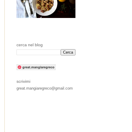
cerca nel blog
great.mangiaregreco
scrivimi
great.mangiaregreco@gmail.com