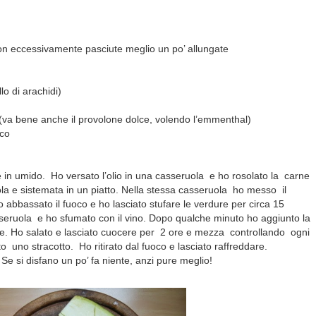
 eccessivamente pasciute meglio un po’ allungate
lo di arachidi)
a (va bene anche il provolone dolce, volendo l’emmenthal)
sco
 in umido. Ho versato l’olio in una casseruola e ho rosolato la carne
uola e sistemata in un piatto. Nella stessa casseruola ho messo il
o abbassato il fuoco e ho lasciato stufare le verdure per circa 15
sseruola e ho sfumato con il vino. Dopo qualche minuto ho aggiunto la
ie. Ho salato e lasciato cuocere per 2 ore e mezza controllando ogni
tto uno stracotto. Ho ritirato dal fuoco e lasciato raffreddare.
Se si disfano un po’ fa niente, anzi pure meglio!