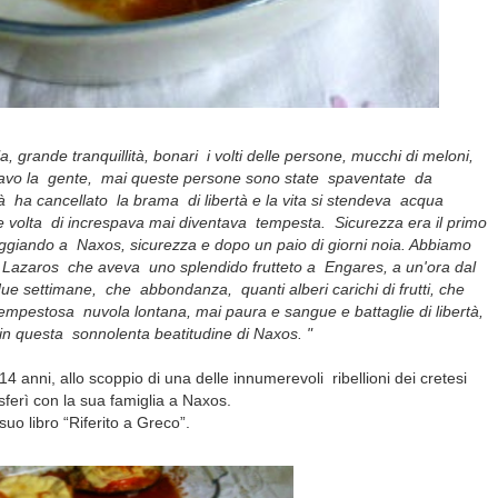
grande tranquillità, bonari i volti delle persone, mucchi di meloni,
rdavo la gente, mai queste persone sono state spaventate da
tà ha cancellato la brama di libertà e la vita si stendeva acqua
e volta di increspava mai diventava tempesta. Sicurezza era il primo
eggiando a Naxos, sicurezza e dopo un paio di giorni noia. Abbiamo
or Lazaros che aveva uno splendido frutteto a Engares, a un'ora dal
 due settimane, che abbondanza, quanti alberi carichi di frutti, che
 tempestosa nuvola lontana, mai paura e sangue e battaglie di libertà,
 in questa sonnolenta beatitudine di Naxos. "
14 anni, allo scoppio di una delle innumerevoli ribellioni dei cretesi
sferì con la sua famiglia a Naxos.
suo libro “Riferito a Greco”.