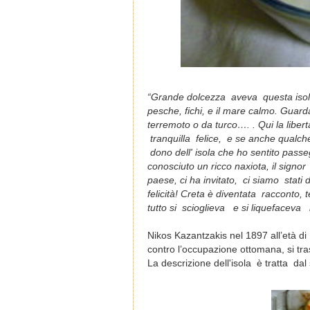
“Grande dolcezza aveva questa isola, 
pesche, fichi, e il mare calmo. Gua
terremoto o da turco…. . Qui la liber
tranquilla felice, e se anche qualch
dono dell' isola che ho sentito pass
conosciuto un ricco naxiota, il sign
paese, ci ha invitato, ci siamo stati
felicità! Creta è diventata racconto,
tutto si scioglieva e si liquefaceva
Nikos Kazantzakis nel 1897 all’età di 
contro l’occupazione ottomana, si tra
La descrizione dell'isola è tratta dal 