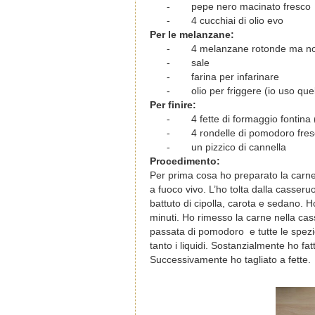
-
pepe nero macinato fresco
-
4 cucchiai di olio evo
Per le melanzane:
-
4 melanzane rotonde ma non
-
sale
-
farina per infarinare
-
olio per friggere (io uso quel
Per finire:
-
4 fette di formaggio fontin
-
4 rondelle di pomodoro fre
-
un pizzico di cannella
Procedimento:
Per prima cosa ho preparato la carne
a fuoco vivo. L’ho tolta dalla casser
battuto di cipolla, carota e sedano. H
minuti. Ho rimesso la carne nella ca
passata di pomodoro e tutte le spez
tanto i liquidi. Sostanzialmente ho fa
Successivamente ho tagliato a fette. 