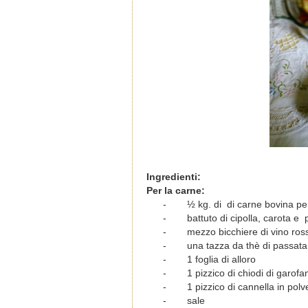
Ingredienti:
Per la carne:
-
½ kg. di di carne bovina per 
-
battuto di cipolla, carota 
-
mezzo bicchiere di vino ros
-
una tazza da thè di passat
-
1 foglia di alloro
-
1 pizzico di chiodi di garofa
-
1 pizzico di cannella in polv
-
sale