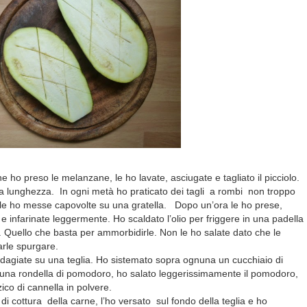
ne ho preso le melanzane, le ho lavate, asciugate e tagliato il picciolo.
la lunghezza. In ogni metà ho praticato dei tagli a rombi non troppo
e le ho messe capovolte su una gratella. Dopo un’ora le ho prese,
e infarinate leggermente. Ho scaldato l’olio per friggere in una padella
. Quello che basta per ammorbidirle. Non le ho salate dato che le
arle spurgare.
adagiate su una teglia. Ho sistemato sopra ognuna un cucchiaio di
, una rondella di pomodoro, ho salato leggerissimamente il pomodoro,
zico di cannella in polvere.
 di cottura della carne, l’ho versato sul fondo della teglia e ho