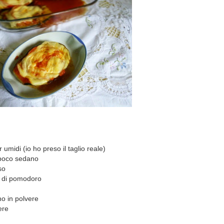
umidi (io ho preso il taglio reale)
e poco sedano
so
a di pomodoro
no in polvere
ere