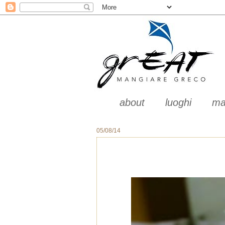
about
luoghi
ma
05/08/14