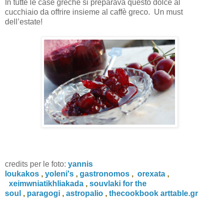
In tutte le case greche si preparava questo dolce al
cucchiaio da offrire insieme al caffè greco. Un must
dell’estate!
credits per le foto:
yannis
loukakos
,
yoleni's
,
gastronomos
,
orexata
,
xeimwniatikhliakada
,
souvlaki for the
soul
,
paragogi
,
astropalio
,
thecookbook
arttable.gr