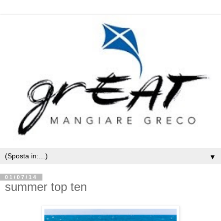
▼
01/07/14
summer top ten