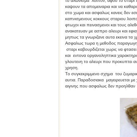
το αλωνισμα λοιπον, αφου το σταρι 
καψουν τα απομειναρια και να καθαρι
στο χωμα και ασφαλως κανεις δεν εσκ
καπνισμενους κοκκους σταριου λοιπο
φτωχοι και πεινασμενοι και τους αλε
ανακατευαν με ασπρο αλευρι και εφιαχ
μηπως τα γνωριζανε αυτα εκεινα τα χρ
Ασφαλως τωρα η μεθοδος παραγωγης 
σταρι καβουρδιζεται χωρις να φτασε
και εντονα οργανοληπτικα χαρακτηρισ
γλουτενη το αλευρι που προκυπτει αν
χρηση.
Το συγκεκριμμενο σχημα του ζυμαρικου
αυτια. Παραδοσιακα μαγειρευεται με
αιγινης που ασφαλως δεν προηλθαν 