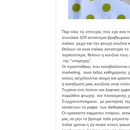
Παρ ολες τις επιτυχιες που εχει ανα τ
συνολικα 329 εστιατορια βραβευμενα 
ιταλικο, μεχρι και την φτωχη κουζιν
Θελουν να ειναι ιταλικο εστιατοριο τ
περισσοτερα, θελουν η κουζινα τους 
της “υπεροχης”.
Οι προσπαθειες που καταβαλλονται α
marketing
, ειναι λεξεις καθημερινης
οσους ασχολουνται ακομη και ερασιτε
η καταξιωση μιας κουζινας ειναι πο
Τυχαινει ετσι λοιπον και ξαφνικα εμ
παρελθον φτωχης και πεινασμενης χ
Συγχρονοποιημενα, με μοντερνες τ
κατακτουν τα ραφια των
delikatess
Οι ορεκκιεττε καμμενου σταριου, αν
μας να μην το βρουμε παλι μπροστα μ
παλια χρονια η γη ανηκε στους γαιωκ