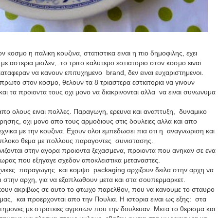
ον κοσμο η ιταλικη κουζινα, στατιστικα ειναι η πιο δημοφιλης, εχει
με αστερια μισλεν, το τριτο καλυτερο εστιατοριο στον κοσμο ειναι
α καταφεραν να κανουν επιτυχημενο
brand
, δεν ειναι ευχαριστημενοι.
ο πρωτο στον κοσμο, θελουν τα 8 τριαστερα εστιατορια να γινουν
και τα προιοντα τους οχι μονο να διακρινονται αλλα να ειναι συνωνυμα
πο ολους ειναι πολλες. Παραγωγη, ερευνα και αναπτυξη, δυναμικο
 χρησης, οχι μονο απο τους αρμοδιους στις δουλειες αλλα και απο
χνικα με την κουζινα. Εχουν ολοι εμπεδωσει πια οτι η αναγνωριση και
λυπλοκο θεμα με πολλους παραγοντες συνιστασης.
φανιζονται στην αγορα προιοντα ξεχασμενα, προιοντα που ανηκαν σε ενα
ωρας που εξηγαγε σχεδον αποκλειστικα μεταναστες.
εχνικες παραγωγης και κομψο
packaging
αρχιζουν δειλα στην αρχη να
en
στην αρχη, για να εξαπλωθουν μετα και στα σουπερμαρκετ.
ηκουν ακριβως σε αυτο το φτωχο παρελθον, που να κανουμε το σταυρο
ας, και προερχονται απο την Πουλια. Η ιστορια ειναι ως εξης: στα
τημονες με στρατειες αγροτων που την δουλευαν. Μετα το θερισμα και