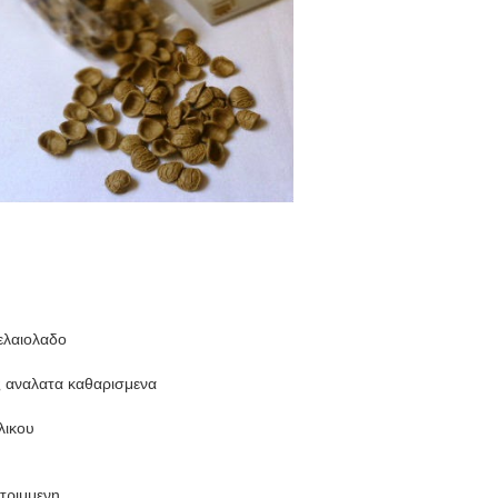
ελαιολαδο
ς αναλατα καθαρισμενα
λικου
τριμμενη