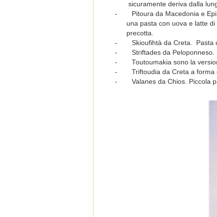
sicuramente deriva dalla lung
-
Pitoura da Macedonia e Epir
una pasta con uova e latte d
precotta.
-
Skioufihtà da Creta. Pasta d
-
Striftades da Peloponneso
.
-
Toutoumakia sono la version
-
Triftoudia da Creta a forma di
-
Valanes da Chios. Piccola p