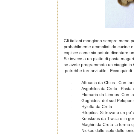
Gli italiani mangiano sempre meno pa
probabilmente ammaliati da cucine e p
capisce come sia potuto diventare u
Se invece a un piatto di pasta magari 
se avete programmato un viaggio in G
potrebbe tornarvi utile. Ecco quindi i
-
Aftoudia da Chios. Con fari
-
Avgohilos da Creta. Pasta 
-
Flomaria da Limnos
.
Con fa
-
Goghides del sud Peloponne
-
Hylofta da Creta.
-
Hilopites. Si trovano un po
-
Kouskous da Tracia e in gen
-
Maghiri da Creta a forma q
-
Niokos dalle isole dello io