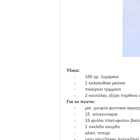
Y
λικα:
-
160 γρ. ζυμαρικα
-
1 κολοκυθακι μεσαιο
-
πεκορινο τριμμενο
-
2
κουταλιες εξτρα παρθενο 
Για το πεστο
:
-
μια χουφτα φυστικια αιγινη
-
15 κουκουναρια
-
15 φυλλα πλατυφυλου βασι
-
1 σκελιδα σκορδο
-
αλατι, πιπερι
-
μισο φλυτζανακι παρμεζανα 