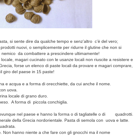
sta, si sente dire da qualche tempo e senz’altro c’è del vero;
rodotti nuovi, o semplicemente per ridurre il glutine che non si
n nemico da combattere a prescindere ultimamente!
locale, magari cucinato con le usanze locali non riuscite a resistere e
recia, forse un elenco di paste locali da provare e magari comprare,
l giro del paese in 15 paste!
na e acqua e a forma di orecchiette, da cui anche il nome.
con uova.
rina locale di grano duro.
so. A forma di piccola conchiglia.
’ ovunque nel paese e hanno la forma o di tagliatelle o di quadrotti.
erale della Grecia nordorientale. Pasta di semola con uova e latte.
uadrata.
nio. Non hanno niente a che fare con gli gnocchi ma il nome