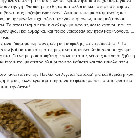
πηγαινε για αλεσμα στους μυλους, εβαζαν φωτια στα χωραφια για να
σουν την γη. Φυσικα με το θερισμα πολλοι κοκκοι σταριου επεφταν
υβε να τους μαζειψει εναν εναν. Αυτους τους μισοκαμμενους και
ν, με την μεγαλοψυχη αδεια των γαιοκτημονων, τους μαζευαν οι
θαν. Το αποτελεσμα ηταν ενα αλευρι με εντονες νοτες καπνου που το
ναν ψωμι και ζυμαρικα, και ποιος νοιαζοταν εαν ηταν καρκινογονο.....
ονια....
ειναι διαφορετικη, συγχρονη και ασφαλης,
ca va sans dire
!!! Το
ι στον βαθμο του καψιματος μεχρι να παρει ενα βαθυ σκουρο χρωμα
τικα. Για να μετροιοποιηθει η εντονοτητα της γευσης και να αυξηθει η
αμοιγνειεται με ασπρο αλευρι που το καθιστα και πιο ευκολο στην
 ειναι τυπικο της Πουλια και λεγεται “αυτακια” μια και θυμιζει μικρα
 χορταρικα, αλλα εγω προτιμησα να το φιαξω με πεστο απο φυστικια
απο την Αιγινα!