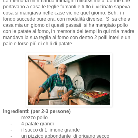
La memoria mi rimanda immagini nitidissime di donne che
portavano a casa le teglie fumanti e tutto il vicinato sapeva
cosa si mangiava nelle case vicine quel giorno. Beh, in
fondo succede pure ora, con modalità diverse. Si sa che a
casa mia un giorno di questi passati si ha mangiato pollo
con le patate al forno, in memoria dei tempi in qui mia madre
mandava la sua teglia al forno con dentro 2 polli interi e un
paio e forse più di chili di patate.
Ingredienti: (per 2-3 persone)
-
mezzo pollo
-
4 patate grandi
-
il succo di 1 limone grande
-
un pizzico abbondante di origano secco