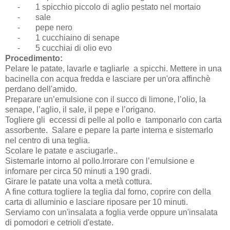
-
1 spicchio piccolo di aglio pestato nel mortaio
-
sale
-
pepe nero
-
1 cucchiaino di senape
-
5 cucchiai di olio evo
Procedimento:
Pelare le patate, lavarle e tagliarle a spicchi. Mettere in una
bacinella con acqua fredda e lasciare per un'ora affinchè
perdano dell'amido.
Preparare un’emulsione con il succo di limone, l’olio, la
senape, l’aglio, il sale, il pepe e l’origano.
Togliere gli eccessi di pelle al pollo e tamponarlo con carta
assorbente. Salare e pepare la parte interna e sistemarlo
nel centro di una teglia.
Scolare le patate e asciugarle..
Sistemarle intorno al pollo.Irrorare con l’emulsione e
infornare per circa 50 minuti a 190 gradi.
Girare le patate una volta a metà cottura.
A fine cottura togliere la teglia dal forno, coprire con della
carta di alluminio e lasciare riposare per 10 minuti.
Serviamo con un'insalata a foglia verde oppure un'insalata
di pomodori e cetrioli d'estate.