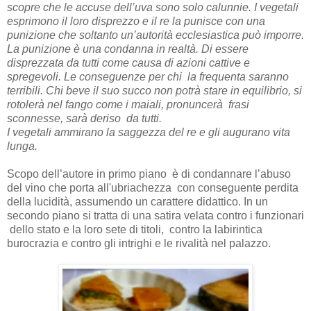
scopre che le accuse dell’uva sono solo calunnie. I vegetali
esprimono il loro disprezzo e il re la punisce con una
punizione che soltanto un’autorità ecclesiastica può imporre.
La punizione è una condanna in realtà. Di essere
disprezzata da tutti come causa di azioni cattive e
spregevoli. Le conseguenze per chi la frequenta saranno
terribili. Chi beve il suo succo non potrà stare in equilibrio, si
rotolerà nel fango come i maiali, pronuncerà frasi
sconnesse, sarà deriso da tutti.
I vegetali ammirano la saggezza del re e gli augurano vita
lunga.
Scopo dell’autore in primo piano è di condannare l’abuso
del vino che porta all'ubriachezza con conseguente perdita
della lucidità, assumendo un carattere didattico. In un
secondo piano si tratta di una satira velata contro i funzionari
dello stato e la loro sete di titoli, contro la labirintica
burocrazia e contro gli intrighi e le rivalità nel palazzo.