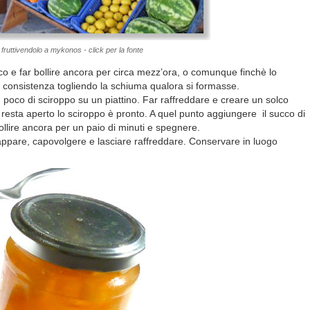
fruttivendolo a mykonos - click per la fonte
co e far bollire ancora per circa mezz’ora, o comunque finchè lo
a consistenza togliendo la schiuma qualora si formasse.
 poco di sciroppo su un piattino. Far raffreddare e creare un solco
co resta aperto lo sciroppo è pronto. A quel punto aggiungere il succo di
ollire ancora per un paio di minuti e spegnere.
, tappare, capovolgere e lasciare raffreddare. Conservare in luogo