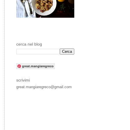
cerca nel blog
great.mangiaregreco
scrivimi
great.mangiaregreco@gmail.com