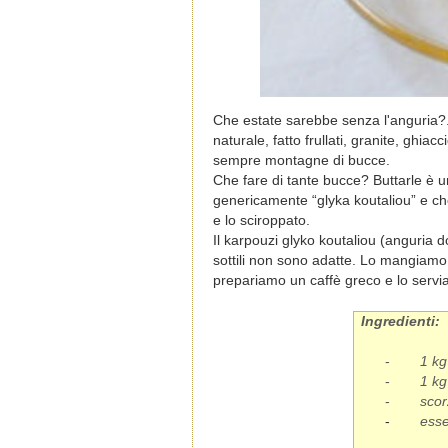
Che estate sarebbe senza l'anguria?.
naturale, fatto frullati, granite, ghiac
sempre montagne di bucce.
Che fare di tante bucce? Buttarle è u
genericamente “glyka koutaliou” e che 
e lo sciroppato.
Il karpouzi glyko koutaliou (anguria 
sottili non sono adatte. Lo mangiamo 
prepariamo un caffè greco e lo servia
Ingredienti:
-
1 kg
-
1 kg
-
scor
-
esse