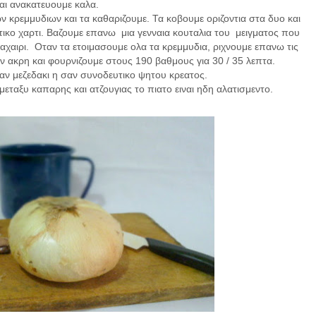
και ανακατευουμε καλα.
 κρεμμυδιων και τα καθαριζουμε. Τα κοβουμε οριζοντια στα δυο και
τικο χαρτι. Βαζουμε επανω μια γενναια κουταλια του μειγματος που
αχαιρι. Οταν τα ετοιμασουμε ολα τα κρεμμυδια, ριχνουμε επανω τις
ν ακρη και φουρνιζουμε στους 190 βαθμους για 30 / 35 λεπτα.
αν μεζεδακι η σαν συνοδευτικο ψητου κρεατος.
μεταξυ καπαρης και ατζουγιας το πιατο ειναι ηδη αλατισμεντο.