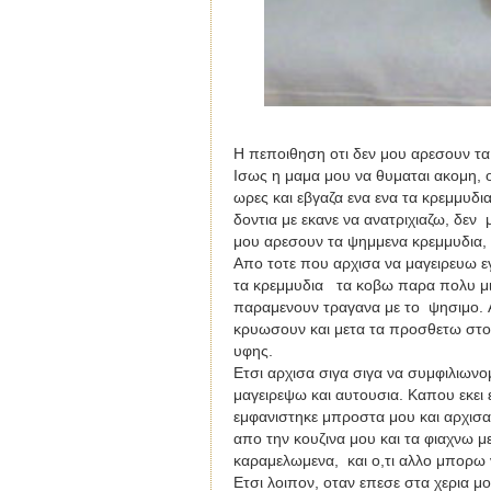
Η πεποιθηση οτι δεν μου αρεσουν τα
Ισως η μαμα μου να θυμαται ακομη, ο
ωρες και εβγαζα ενα ενα τα κρεμμυδ
δοντια με εκανε να ανατριχιαζω, δεν μ
μου αρεσουν τα ψημμενα κρεμμυδια, 
Απο τοτε που αρχισα να μαγειρευω εγ
τα κρεμμυδια τα κοβω παρα πολυ μικ
παραμενουν τραγανα με το ψησιμο.
κρυωσουν και μετα τα προσθετω στον
υφης.
Ετσι αρχισα σιγα σιγα να συμφιλιωνο
μαγειρεψω και αυτουσια. Καπου εκει
εμφανιστηκε μπροστα μου και αρχισα
απο την κουζινα μου και τα φιαχνω μ
καραμελωμενα, και ο,τι αλλο μπορω 
Ετσι λοιπον, οταν επεσε στα χερια μ