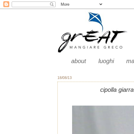
about
luoghi
ma
18/08/13
cipolla giar