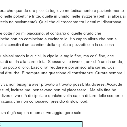
ora che quando ero piccola toglievo metodicamente e pazientemente
avo nelle polpettine fritte, quelle in umido, nelle svizzere (beh, si allora si
recia no ovviamente). Quel che di croccante tra i denti mi disturbava,
e cotte non mi piacciono, al contrario di quelle crudo che
inchè non ho cominciato a cucinare io. Ho capito allora che non si
 si concilia il croccantino della cipolla a pezzetti con la succosa
.
alsiasi modo le cucini, la cipolla la taglio fine, ma così fine, che
ma di unirla alla carne trita. Spesse volte invece, anziché unirla cruda,
in un poco di olio. Lascio raffreddare e poi unisco alla carne. Così
mi disturba. E’ sempre una questione di consistenze. Curare sempre i
iva non bisogna aver provato o trovato possibilità diverse. Accadde
e tutti, inclusa me, pensavano non mi piacessero. Ma alla fine ho
 diverse varietà di cipolla e qualche volta capita di fare delle scoperte
rratana che non conoscevo, presidio di slow food.
anza è già sapida e non serve aggiungere sale.
: