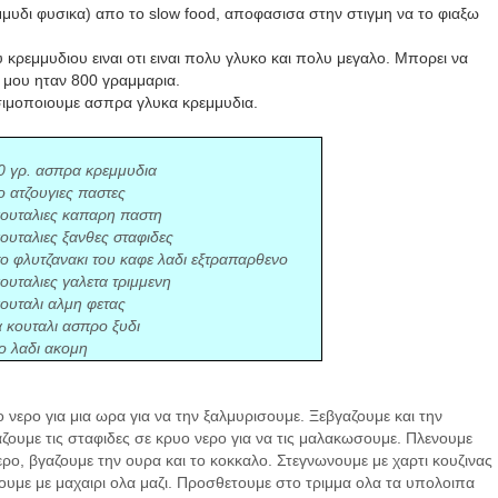
μμυδι φυσικα) απο το
slow food
, αποφασισα στην στιγμη να το φιαξω
 κρεμμυδιου ειναι οτι ειναι πολυ γλυκο και πολυ μεγαλο. Μπορει να
κο μου ηταν 800 γραμμαρια.
ησιμοποιουμε ασπρα γλυκα κρεμμυδια.
0 γρ. ασπρα κρεμμυδια
ο ατζουγιες παστες
κουταλιες καπαρη παστη
κουταλιες ξανθες σταφιδες
σο φλυτζανακι του καφε λαδι εξτραπαρθενο
κουταλιες γαλετα τριμμενη
κουταλι αλμη φετας
α κουταλι ασπρο ξυδι
γο λαδι ακομη
νερο για μια ωρα για να την ξαλμυρισουμε. Ξεβγαζουμε και την
ζουμε τις σταφιδες σε κρυο νερο για να τις μαλακωσουμε. Πλενουμε
ρο, βγαζουμε την ουρα και το κοκκαλο. Στεγνωνουμε με χαρτι κουζινας
ιβουμε με μαχαιρι ολα μαζι. Προσθετουμε στο τριμμα ολα τα υπολοιπα