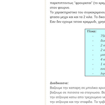
παρεπιπτοντως “φρουρειται” (το κρε
στον φουρνο.
Το χαρακτηριστικο του συγκεκριμενου
φτασει μεχρι και και τα 2 κιλα. Το δι
Εαν δεν εχουμε τετοιο κρεμμυδι, χρ
Υλικα:
-
75
-
δυ
-
2 
-
2 
-
μι
-
4 
-
1 
-
εν
-
λι
Διαδικασια:
Βαζουμε την καπαρη σε μπολικο κρυο 
βαζουμε σε πετσετα να στεγνωσει. Βα
την ατζουγια κατω απο τρεχουμενο νε
την ατζουγια και την σταφιδα. Τα τρ