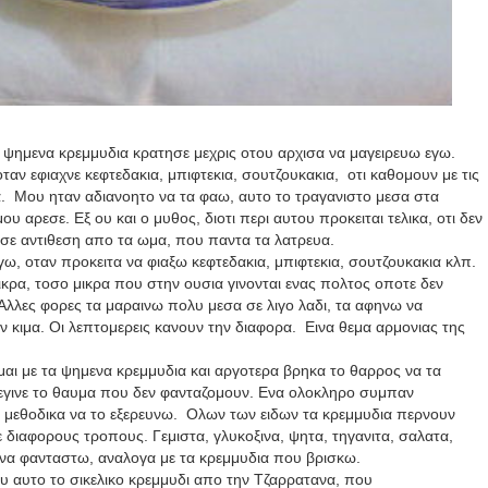
 ψημενα κρεμμυδια κρατησε μεχρις οτου αρχισα να μαγειρευω εγω.
ταν εφιαχνε κεφτεδακια, μπιφτεκια, σουτζουκακια, οτι καθομουν με τις
ια. Μου ηταν αδιανοητο να τα φαω, αυτο το τραγανιστο μεσα στα
ου αρεσε. Εξ ου και ο μυθος, διοτι περι αυτου προκειται τελικα, οτι δεν
σε αντιθεση απο τα ωμα, που παντα τα λατρευα.
ω, οταν προκειτα να φιαξω κεφτεδακια, μπιφτεκια, σουτζουκακια κλπ.
ρα, τοσο μικρα που στην ουσια γινονται ενας πολτος οποτε δεν
A
λλες φορες τα μαραινω πολυ μεσα σε λιγο λαδι, τα αφηνω να
 κιμα. Οι λεπτομερεις κανουν την διαφορα. Εινα θεμα αρμονιας της
μαι με τα ψημενα κρεμμυδια και αργοτερα βρηκα το θαρρος να τα
 εγινε το θαυμα που δεν φανταζομουν. Ενα ολοκληρο συμπαν
 μεθοδικα να το εξερευνω. Ολων των ειδων τα κρεμμυδια περνουν
ε διαφορους τροπους. Γεμιστα, γλυκοξινα, ψητα, τηγανιτα, σαλατα,
να φανταστω, αναλογα με τα κρεμμυδια που βρισκω.
ου αυτο το σικελικο κρεμμυδι απο την Τζαρρατανα, που