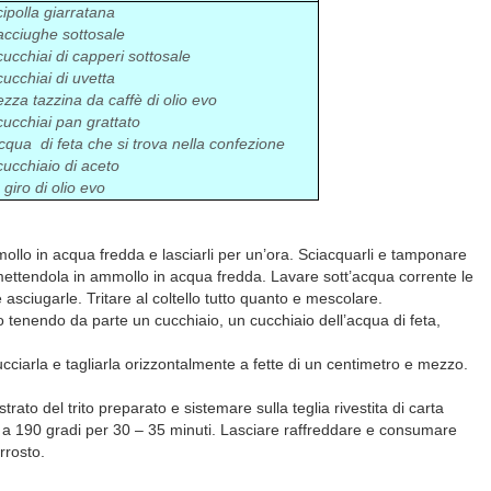
cipolla giarratana
acciughe sottosale
cucchiai di capperi sottosale
cucchiai di uvetta
zza tazzina da caffè di olio evo
cucchiai pan grattato
acqua di feta che si trova nella confezione
cucchiaio di aceto
 giro di olio evo
ollo in acqua fredda e lasciarli per un’ora. Sciacquarli e tamponare
a mettendola in ammollo in acqua fredda. Lavare sott’acqua corrente le
 asciugarle. Tritare al coltello tutto quanto e mescolare.
lio tenendo da parte un cucchiaio, un cucchiaio dell’acqua di feta,
bucciarla e tagliarla orizzontalmente a fette di un centimetro e mezzo.
trato del trito preparato e sistemare sulla teglia rivestita di carta
re a 190 gradi per 30 – 35 minuti. Lasciare raffreddare e consumare
rrosto.