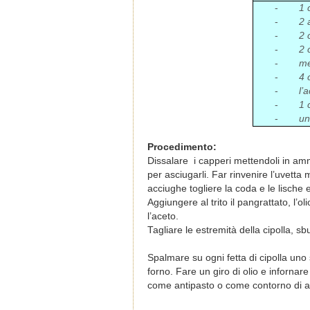
-
1 
-
2 
-
2 
-
2 
-
me
-
4 
-
l’
-
1 
-
un
Procedimento:
Dissalare i capperi mettendoli in amm
per asciugarli. Far rinvenire l’uvett
acciughe togliere la coda e le lische e
Aggiungere al trito il pangrattato, l’o
l’aceto.
Tagliare le estremità della cipolla, s
Spalmare su ogni fetta di cipolla uno s
forno. Fare un giro di olio e inforna
come antipasto o come contorno di a