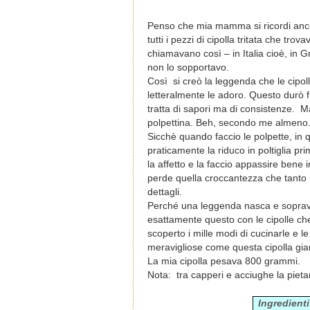
Penso che mia mamma si ricordi anc
tutti i pezzi di cipolla tritata che trov
chiamavano così – in Italia cioè, in G
non lo sopportavo.
Così si creò la leggenda che le cipoll
letteralmente le adoro. Questo durò f
tratta di sapori ma di consistenze. Mal
polpettina. Beh, secondo me almeno
Sicchè quando faccio le polpette, in qu
praticamente la riduco in poltiglia pri
la affetto e la faccio appassire bene 
perde quella croccantezza che tanto 
dettagli.
Perché una leggenda nasca e sopravv
esattamente questo con le cipolle ch
scoperto i mille modi di cucinarle e le
meravigliose come questa cipolla gia
La mia cipolla pesava 800 grammi.
Nota: tra capperi e acciughe la piet
Ingredienti