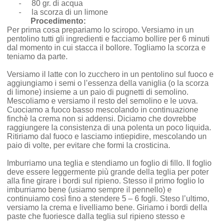
-
80 gr. di acqua
-
la scorza di un limone
Procedimento:
Per prima cosa prepariamo lo sciropo. Versiamo in un
pentolino tutti gli ingredienti e facciamo bollire per 6 minuti
dal momento in cui stacca il bollore. Togliamo la scorza e
teniamo da parte.
Versiamo il latte con lo zucchero in un pentolino sul fuoco e
aggiungiamo i semi o l’essenza della vaniglia (o la scorza
di limone) insieme a un paio di pugnetti di semolino.
Mescoliamo e versiamo il resto del semolino e le uova.
Cuociamo a fuoco basso mescolando in continuazione
finchè la crema non si addensi. Diciamo che dovrebbe
raggiungere la consistenza di una polenta un poco liquida.
Ritiriamo dal fuoco e lasciamo intiepidire, mescolando un
paio di volte, per evitare che formi la crosticina.
Imburriamo una teglia e stendiamo un foglio di fillo. Il foglio
deve essere leggermente più grande della teglia per poter
alla fine girare i bordi sul ripieno. Stesso il primo foglio lo
imburriamo bene (usiamo sempre il pennello) e
continuiamo così fino a stendere 5 – 6 fogli. Steso l’ultimo,
versiamo la crema e livelliamo bene. Giriamo i bordi della
paste che fuoriesce dalla teglia sul ripieno stesso e