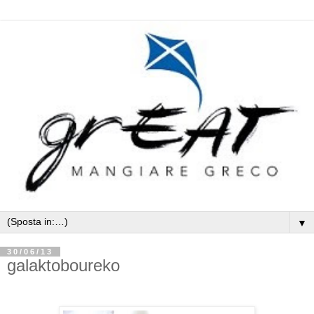
▼
30/06/13
galaktoboureko