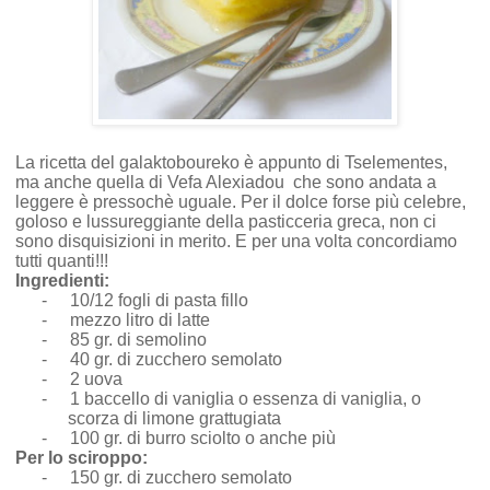
La ricetta del galaktoboureko è appunto di Tselementes,
ma anche quella di Vefa Alexiadou che sono andata a
leggere è pressochè uguale. Per il dolce forse più celebre,
goloso e lussureggiante della pasticceria greca, non ci
sono disquisizioni in merito. E per una volta concordiamo
tutti quanti!!!
Ingredienti:
-
10/12 fogli di pasta fillo
-
mezzo litro di latte
-
85 gr. di semolino
-
40 gr. di zucchero semolato
-
2 uova
-
1 baccello di vaniglia o essenza di vaniglia, o
scorza di limone grattugiata
-
100 gr. di burro sciolto o anche più
Per lo sciroppo:
-
150 gr. di zucchero semolato