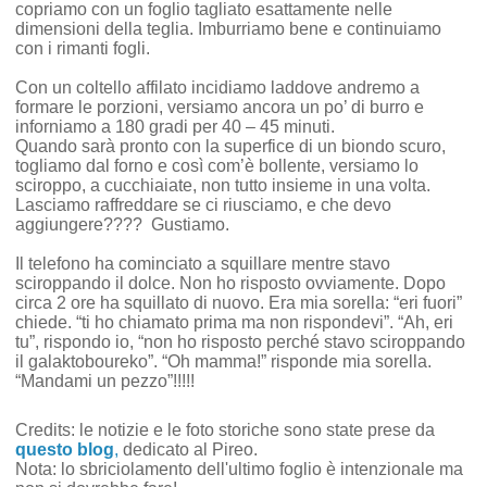
copriamo con un foglio tagliato esattamente nelle
dimensioni della teglia. Imburriamo bene e continuiamo
con i rimanti fogli.
Con un coltello affilato incidiamo laddove andremo a
formare le porzioni, versiamo ancora un po’ di burro e
inforniamo a 180 gradi per 40 – 45 minuti.
Quando sarà pronto con la superfice di un biondo scuro,
togliamo dal forno e così com’è bollente, versiamo lo
sciroppo, a cucchiaiate, non tutto insieme in una volta.
Lasciamo raffreddare se ci riusciamo, e che devo
aggiungere???? Gustiamo.
Il telefono ha cominciato a squillare mentre stavo
sciroppando il dolce. Non ho risposto ovviamente. Dopo
circa 2 ore ha squillato di nuovo. Era mia sorella: “eri fuori”
chiede. “ti ho chiamato prima ma non rispondevi”. “Ah, eri
tu”, rispondo io, “non ho risposto perché stavo sciroppando
il galaktoboureko”. “Oh mamma!” risponde mia sorella.
“Mandami un pezzo”!!!!!
Credits:
le notizie e le foto storiche sono state prese da
questo blog
,
dedicato al Pireo.
Nota: lo sbriciolamento dell'ultimo foglio è intenzionale ma