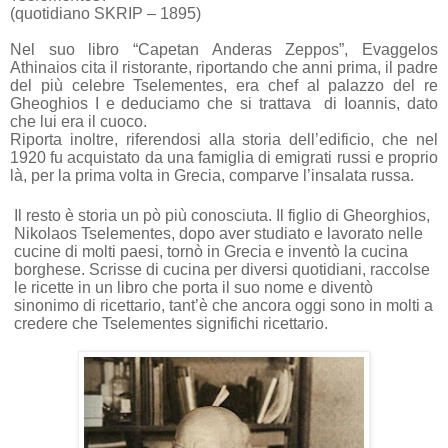
(quotidiano SKRIP – 1895)
Nel suo libro “Capetan Anderas Zeppos”, Evaggelos
Athinaios cita il ristorante, riportando che anni prima, il padre
del più celebre Tselementes, era chef al palazzo del re
Gheoghios I e deduciamo che si trattava di Ioannis, dato
che lui era il cuoco.
Riporta inoltre, riferendosi alla storia dell’edificio, che nel
1920 fu acquistato da una famiglia di emigrati russi e proprio
là, per la prima volta in Grecia, comparve l’insalata russa.
Il resto è storia un pò più conosciuta. Il figlio di Gheorghios,
Nikolaos Tselementes, dopo aver studiato e lavorato nelle
cucine di molti paesi, tornò in Grecia e inventò la cucina
borghese. Scrisse di cucina per diversi quotidiani, raccolse
le ricette in un libro che porta il suo nome e diventò
sinonimo di ricettario, tant’è che ancora oggi sono in molti a
credere che Tselementes significhi ricettario.